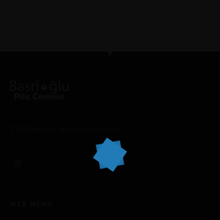
19 OCAK 2025 IN
1WIN INDIA
READ MORE
1968’den beri değişmeyen lezzet
WEB MENÜ