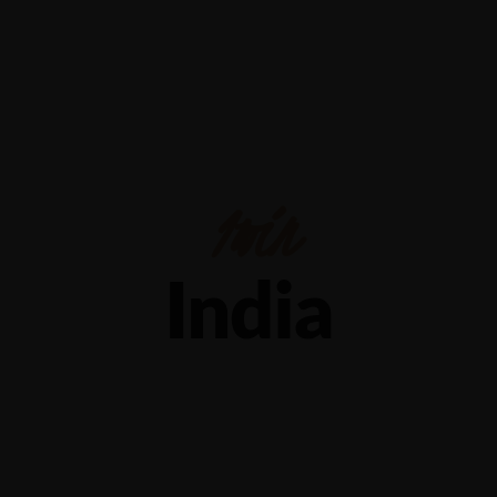
Yalova-İzmit karayolu 5.km, Çiftlikköy - YALOVA
+90 226 352 6674
1win
India
One Commences West India North America Win In
Order To Enhance Connectivity In India One”