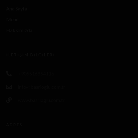
Ana Sayfa
Menü
Hakkımızda
İLETIŞIM BILGILERI
+905516854116
info@basrioglu.com.tr
www.basrioglu.com.tr
ADRES