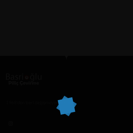
READ MORE
Unless these sponsorships are publicly cancelled and
declared void, Net Holding will initiate legal
proceedings...
1968’den beri değişmeyen lezzet