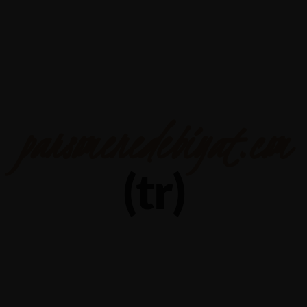
Yalova-İzmit karayolu 5.km, Çiftlikköy - YALOVA
+90 226 352 6674
parsomenedebiyat.com
(tr)
Üyelik Bonuslar
8 MART 2026 IN
PARSOMENEDEBIYAT.COM (TR)