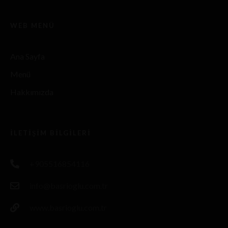
WEB MENÜ
Ana Sayfa
Menü
Hakkımızda
İLETIŞIM BILGILERI
+905516854116
info@basrioglu.com.tr
www.basrioglu.com.tr