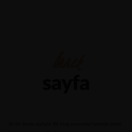
Yalova-İzmit karayolu 5.km, Çiftlikköy - YALOVA
+90 226 352 6674
Örnek
sayfa
Bu bir örnek sayfadır. Bir blog yazısından farklıdır çünkü
belirli bir yerde sabit olarak kalır ve temanızın gezinme