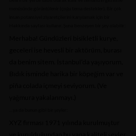
menüsünde görüntülenir (çoğu tema destekler). Bir çok
insan potansiyel ziyaretçilerini karşılamak için bir
Hakkında sayfası kullanır. Şuna benzeyen bir şey olabilir:
Merhaba! Gündüzleri bisikletli kurye,
geceleri ise hevesli bir aktörüm, burası
da benim sitem. İstanbul’da yaşıyorum,
Bıdık isminde harika bir köpeğim var ve
piña colada içmeyi seviyorum. (Ve
yağmura yakalanmayı.)
…ya da bunun gibi bir şeyler:
XYZ firması 1971 yılında kurulmuştur
ve kurulduğundan bu yana kaliteli şeyler