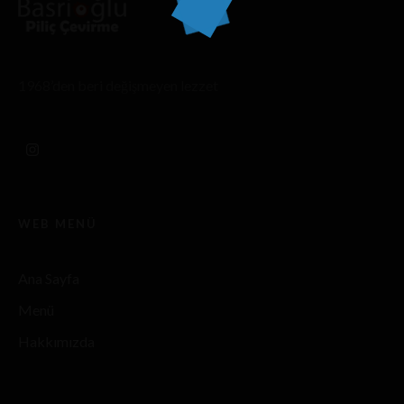
1968’den beri değişmeyen lezzet
WEB MENÜ
Ana Sayfa
Menü
Hakkımızda