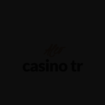
Yalova-İzmit karayolu 5.km, Çiftlikköy - YALOVA
+90 226 352 6674
Alev
casino tr
Alev Casino: Türkiye’de Güvenli Bir Oyun Deneyimi
İçin Pratik Rehber