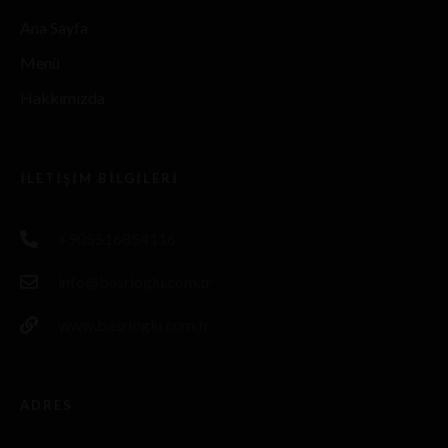
Ana Sayfa
Menü
Hakkımızda
İLETIŞIM BILGILERI
+905516854116
info@basrioglu.com.tr
www.basrioglu.com.tr
ADRES