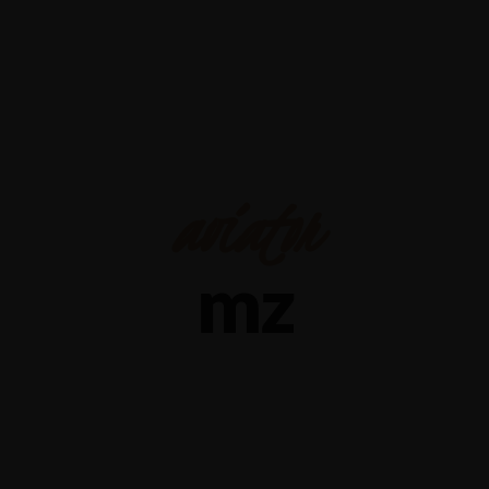
Yalova-İzmit karayolu 5.km, Çiftlikköy - YALOVA
+90 226 352 6674
aviator
mz
​jogar Aviator Online Como Funciona At The Nas
Quais Apostar”