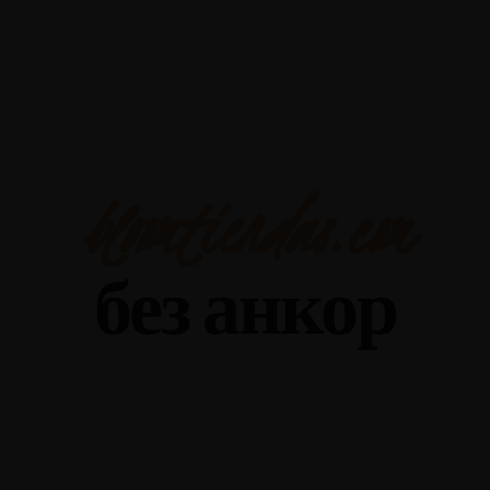
Yalova-İzmit karayolu 5.km, Çiftlikköy - YALOVA
+90 226 352 6674
bloomtiendas.com
без анкор
bloomtiendas
23 ARALIK 2025 IN
BLOOMTIENDAS.COM БЕЗ АНКОР