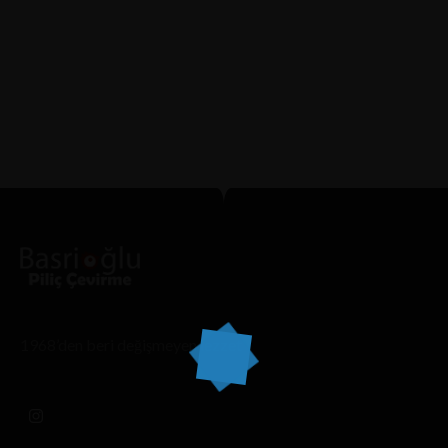
READ MORE
Rubor Cheeky Bloom BlushContentBloom Reuse:
startup presenta nuevo modelo de reventa para marcas
de ropaAcerca...
1968’den beri değişmeyen lezzet