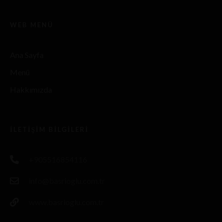
WEB MENÜ
Ana Sayfa
Menü
Hakkımızda
İLETIŞIM BILGILERI
+905516854116
info@basrioglu.com.tr
www.basrioglu.com.tr