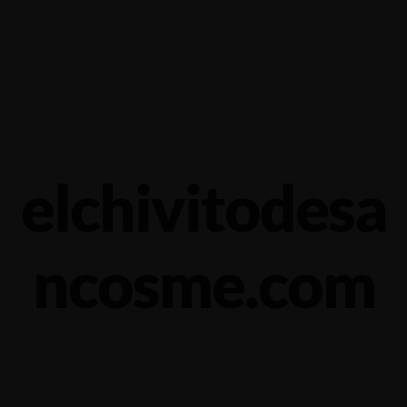
Yalova-İzmit karayolu 5.km, Çiftlikköy - YALOVA
+90 226 352 6674
elchivitodesa
ncosme.com