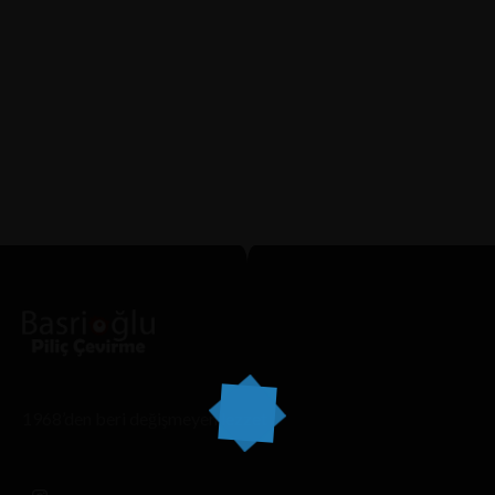
el chivito san cosme ubicación 6
16 ARALIK 2025 IN
ELCHIVITODESANCOSME.COM
READ MORE
Metro San Cosme Estación de la Línea 2 del Metro
CDMXContentSabor Incomparable: La Especialidad de
la CasaExperiencia.Mapa...
1968’den beri değişmeyen lezzet