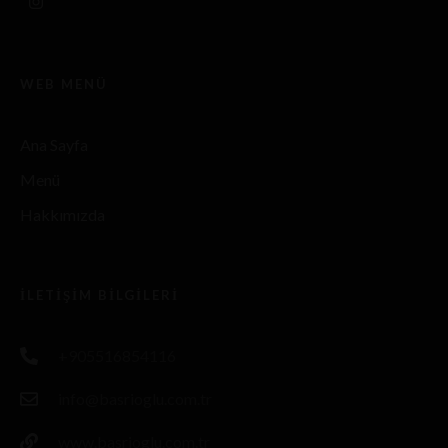
WEB MENÜ
Ana Sayfa
Menü
Hakkımızda
İLETIŞIM BILGILERI
+905516854116
info@basrioglu.com.tr
www.basrioglu.com.tr