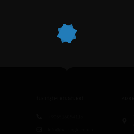
İLETIŞIM BILGILERI
ADR
+905516854116
info@basrioglu.com.tr