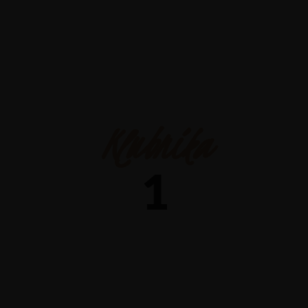
52 6674
Ana Sayfa
Me
Klubnika
1