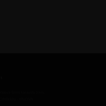
ES
Yalova-İzmit karayolu 5.km,
Çiftlikköy - YALOVA