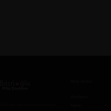
Клубника официальный сайт онлайн
казино на реальные деньги
26 KASIM 2025 IN
KLUBNIKA 1
READ MORE
Казино Клубника радует своих посетителей
невероятным разнообразием...
WEB MENÜ
Ana Sayfa
1968’den beri değişmeyen lezzet
Menü