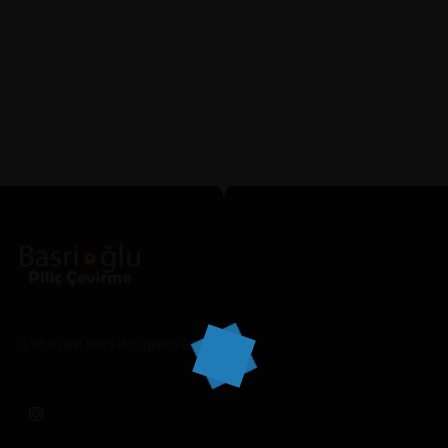
The SUPER Singapore Zoo Guide: Tickets, Top
Things to Do, How to Get There & Tips for Visiting
Travel tips, Guides, News & Information!
27 OCAK 2026 IN
LEWANDOWSKAKOTALA.PL
READ
MORE
1968’den beri değişmeyen lezzet