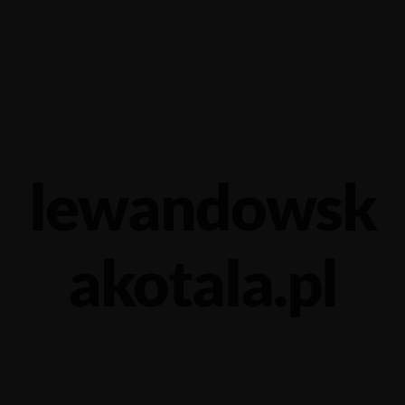
Yalova-İzmit karayolu 5.km, Çiftlikköy - YALOVA
+90 226 352 6674
lewandowsk
akotala.pl