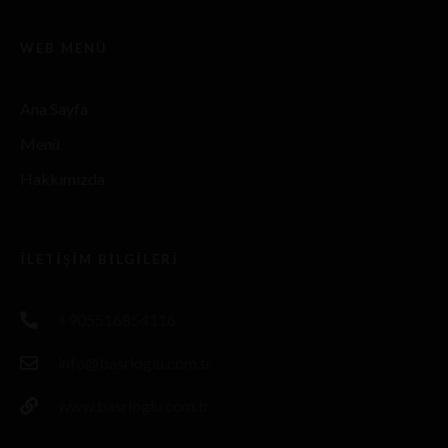
WEB MENÜ
Ana Sayfa
Menü
Hakkımızda
İLETIŞIM BILGILERI
+905516854116
info@basrioglu.com.tr
www.basrioglu.com.tr