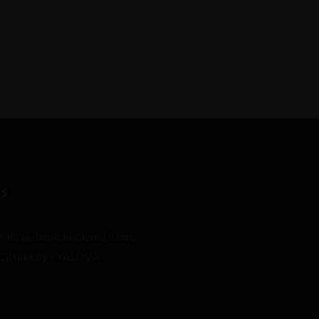
ES
Yalova-İzmit karayolu 5.km,
Çiftlikköy - YALOVA