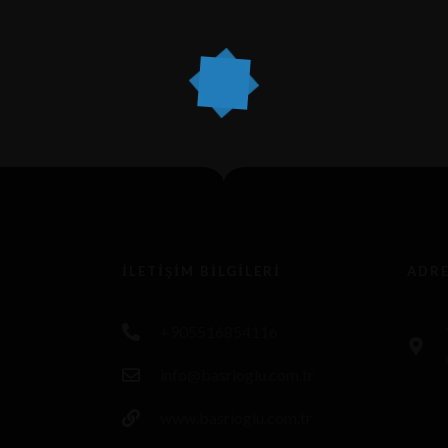
İLETIŞIM BILGILERI
ADR
+905516854116
info@basrioglu.com.tr
www.basrioglu.com.tr