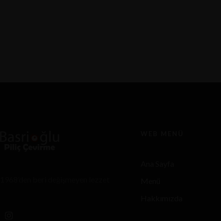
ContentThe Settings of the Inspector Montalbano:
an itinerary between reality and finctional
sceneInformationen...
WEB MENÜ
Ana Sayfa
1968’den beri değişmeyen lezzet
Menü
Hakkımızda