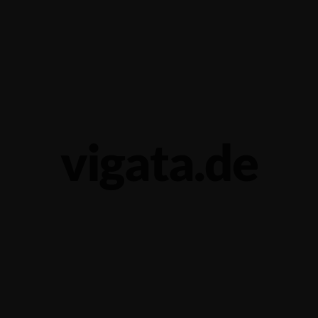
52 6674
Ana Sayfa
Me
vigata.de