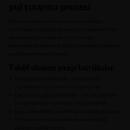
pul çıxarma prosesi
Ödəniş metodları, minimum/maximum məbləğlər,
komissiyalar və pul çıxarma vaxtları istifadəçilərin ən çox
narahat olduğu mövzulardır. 1win az və digər
platformalarda ödənişlərin düzgün işləməsi üçün müəyyən
qaydalara əməl etmək lazımdır.
Təklif olunan yaxşı təcrübələr
Hesabınızı tam təsdiq edin — adətən, hesab
doğrulanmadan pul çıxarma mümkün olmur.
Eyni ödəniş üsulunu istifadə edin — bir çox platforma
üzrə geri ödənişlər eyni metodla həyata keçirilir.
Bank məlumatlarını və kart detalları düzgün doldurun.
Pul çıxarma üçün tələb olunan minimum məbləği
yoxlayın və şərtləri oxuyun.