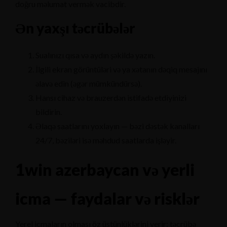
doğru məlumat vermək vacibdir.
Ən yaxşı təcrübələr
Sualınızı qısa və aydın şəkildə yazın.
İlgili ekran görüntüləri və ya xətanın dəqiq mesajını
əlavə edin (əgər mümkündürsə).
Hansı cihaz və brauzerdən istifadə etdiyinizi
bildirin.
Əlaqə saatlarını yoxlayın — bəzi dəstək kanalları
24/7, bəziləri isə məhdud saatlarda işləyir.
1win azerbaycan və yerli
icma — faydalar və risklər
Yerel icmaların olması öz üstünlüklərini verir: təcrübə