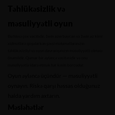
Təhlükəsizlik və
məsuliyyətli oyun
Bu hissə çox vacibdir. 1win azerbaycan və 1win az kimi
xidmətlərə qoşularkən şəxsi məlumatlarınızın
təhlükəsizliyi və oyun davranışınızın məsuliyyətli olması
önəmlidir. Qumar bir əyləncə vasitəsidir və onu
məsuliyyətlə idarə etmək hər kəsin borcudur.
Oyun əyləncə üçündür — məsuliyyətli
oynayın. Riskə qarşı həssas olduğunuz
halda yardım axtarın.
Məsləhətlər