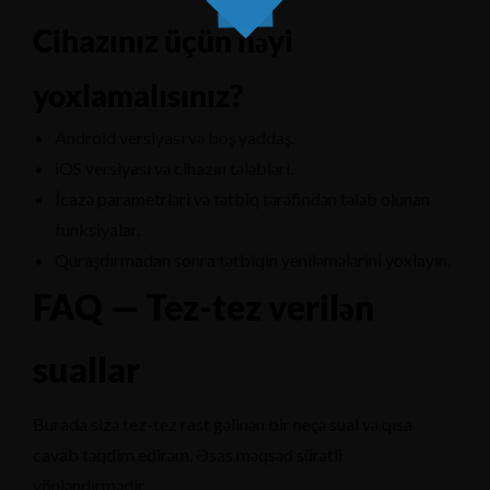
Cihazınız üçün nəyi
yoxlamalısınız?
Android versiyası və boş yaddaş.
iOS versiyası və cihazın tələbləri.
İcazə parametrləri və tətbiq tərəfindən tələb olunan
funksiyalar.
Quraşdırmadan sonra tətbiqin yeniləmələrini yoxlayın.
FAQ — Tez-tez verilən
suallar
Burada sizə tez-tez rast gəlinən bir neçə sual və qısa
cavab təqdim edirəm. Əsas məqsəd sürətli
yönləndirmədir.