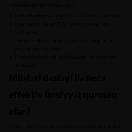
məhdudlaşdırmaq məqsədi daşıyır.
Büdcə planlama: aylıq və ya həftəlik limitlər təyin edin.
Oyun seçimi: yüksək RTP (return to player) olan
oyunları seçin.
Zəif hiss etdiyiniz zaman fasilə verin — emosional
qərarlar zərər verə bilər.
Promosyonlardan ağılla istifadə edin, amma şərtləri
unutmayın.
Müştəri dəstəyi ilə necə
effektiv ünsiyyət qurmaq
olar?
Müştəri dəstəyi çox vaxt problemi sürətli həll edir, amma