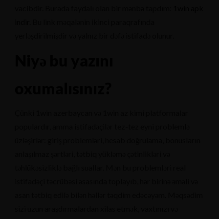
vacibdir. Burada faydalı olan bir mənbə tapdım:
1win apk
indir
. Bu link məqalənin ikinci paraqrafında
yerləşdirilmişdir və yalnız bir dəfə istifadə olunur.
Niyə bu yazını
oxumalısınız?
Çünki 1win azerbaycan və 1win az kimi platformalar
populardır, amma istifadəçilər tez-tez eyni problemlə
üzləşirlər: giriş problemləri, hesab doğrulama, bonusların
anlaşılmaz şərtləri, tətbiq yükləmə çətinlikləri və
təhlükəsizliklə bağlı suallar. Mən bu problemləri real
istifadəçi təcrübəsi əsasında toplayıb, hər birinə əməli və
asan tətbiq edilə bilən həllər təqdim edəcəyəm. Məqsədim
sizi uzun araşdırmalardan xilas etmək, vaxtınızı və