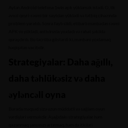
Aytən Android telefona 1win apk yükləmək istədi. O, ilk
əvvəl qeyri-rəsmi bir saytdan yüklədi və tətbiq cihazında
problem yaratdı. Sonra faylı sildi, etibarlı mənbədən rəsmi
APK-nı yüklədi, antivirusla yoxladı və rahat şəkildə
quraşdırdı. Bu təcrübə göstərdi ki, mənbəni yoxlamaq
həqiqətən vacibdir.
Strategiyalar: Daha ağıllı,
daha təhlükəsiz və daha
əyləncəli oyna
Burada məqsəd sizə uzun müddətli və sağlam oyun
vərdişləri verməkdir. Aşağıdakı strategiyalar həm
qazanmaq şansınızı artırmaq, həm də itkiləri