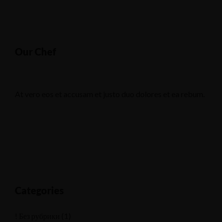
Our Chef
At vero eos et accusam et justo duo dolores et ea rebum.
Categories
! Без рубрики
(1)