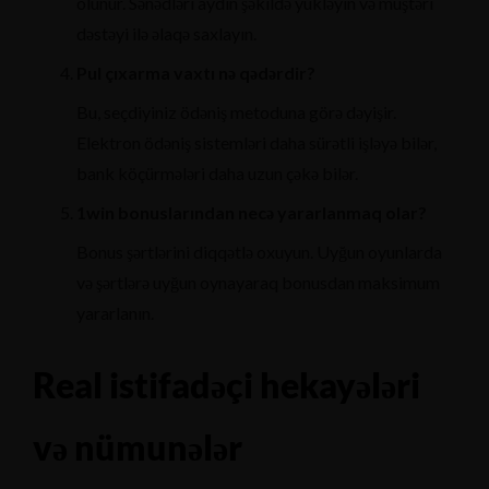
olunur. Sənədləri aydın şəkildə yükləyin və müştəri
dəstəyi ilə əlaqə saxlayın.
Pul çıxarma vaxtı nə qədərdir?
Bu, seçdiyiniz ödəniş metoduna görə dəyişir.
Elektron ödəniş sistemləri daha sürətli işləyə bilər,
bank köçürmələri daha uzun çəkə bilər.
1win bonuslarından necə yararlanmaq olar?
Bonus şərtlərini diqqətlə oxuyun. Uyğun oyunlarda
və şərtlərə uyğun oynayaraq bonusdan maksimum
yararlanın.
Real istifadəçi hekayələri
və nümunələr