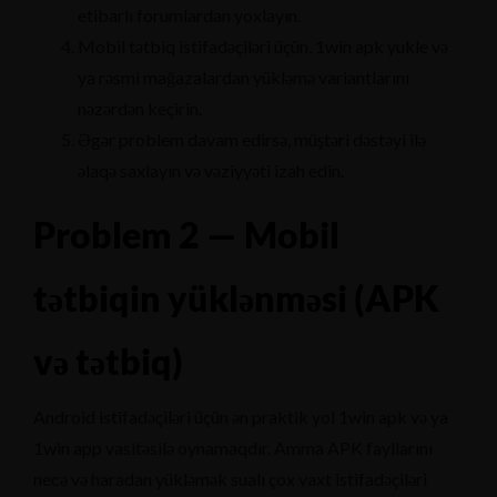
etibarlı forumlardan yoxlayın.
Mobil tətbiq istifadəçiləri üçün, 1win apk yukle və
ya rəsmi mağazalardan yükləmə variantlarını
nəzərdən keçirin.
Əgər problem davam edirsə, müştəri dəstəyi ilə
əlaqə saxlayın və vəziyyəti izah edin.
Problem 2 — Mobil
tətbiqin yüklənməsi (APK
və tətbiq)
Android istifadəçiləri üçün ən praktik yol 1win apk və ya
1win app vasitəsilə oynamaqdır. Amma APK fayllarını
necə və haradan yükləmək sualı çox vaxt istifadəçiləri