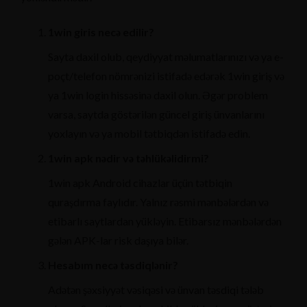
1win giris necə edilir?
Sayta daxil olub, qeydiyyat məlumatlarınızı və ya e-
poçt/telefon nömrənizi istifadə edərək 1win giriş və
ya 1win login hissəsinə daxil olun. Əgər problem
varsa, saytda göstərilən güncel giriş ünvanlarını
yoxlayın və ya mobil tətbiqdən istifadə edin.
1win apk nədir və təhlükəlidirmi?
1win apk Android cihazlar üçün tətbiqin
quraşdırma faylıdır. Yalnız rəsmi mənbələrdən və
etibarlı saytlardan yükləyin. Etibarsız mənbələrdən
gələn APK-lar risk daşıya bilər.
Hesabım necə təsdiqlənir?
Adətən şəxsiyyət vəsiqəsi və ünvan təsdiqi tələb