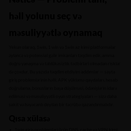
həll yolunu seç və
məsuliyyətlə oynamaq
Yekun olaraq, 1win, 1 win və 1win az kimi platformalar
əyləncə və potensial gəlir imkanları təqdim edir, amma
doğru yanaşma və təhlükəsizlik tədbirləri olmadan risklər
də çoxdur. Bu yazıda təqdim etdiyim addımlar — sayta
giriş problemlərinin həlli, APK yükləmə qaydaları, hesab
doğrulama, bonusların başa düşülməsi, ödənişlərin idarə
edilməsi və məsuliyyətli oyun strategiyaları — sizə daha
sakit və həyəcanlı deyilən bir təcrübə qazandırmalıdır.
Qısa xülasə
1win giriş problemləri üçün DNS, cache və VPN kimi