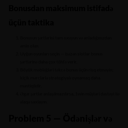
Bonusdan maksimum istifadə
üçün taktika
Bonusun şərtlərini tam oxuyun və anladığınızdan
əmin olun.
Uyğun oyunları seçin — bəzən slotlar bonus
şərtlərinə daha çox töhfə verir.
Böyük məbləğləri təkcə bonus üçün risq etməyin;
kiçik mərclərlə strategiyalı oynamaq daha
məntiqlidir.
Əgər şərtlər anlaşılmazdırsa, 1win müştəri dəstəyi ilə
əlaqə saxlayın.
Problem 5 — Ödənişlər və