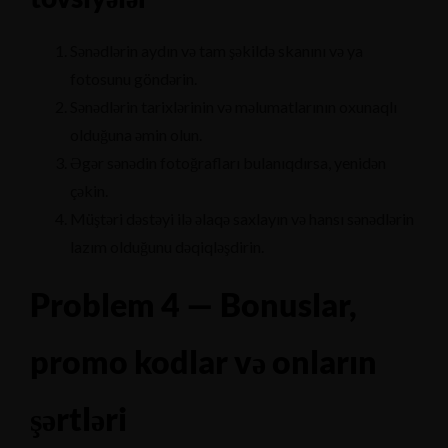
Sənədlərin aydın və tam şəkildə skanını və ya
fotosunu göndərin.
Sənədlərin tarixlərinin və məlumatlarının oxunaqlı
olduğuna əmin olun.
Əgər sənədin fotoğrafları bulanıqdırsa, yenidən
çəkin.
Müştəri dəstəyi ilə əlaqə saxlayın və hansı sənədlərin
lazım olduğunu dəqiqləşdirin.
Problem 4 — Bonuslar,
promo kodlar və onların
şərtləri