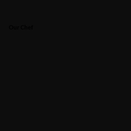
Our Chef