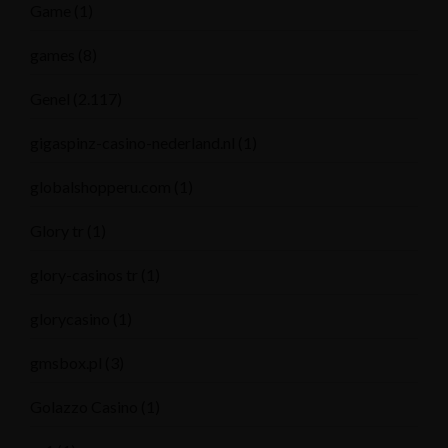
Game
(1)
games
(8)
Genel
(2.117)
gigaspinz-casino-nederland.nl
(1)
globalshopperu.com
(1)
Glory tr
(1)
glory-casinos tr
(1)
glorycasino
(1)
gmsbox.pl
(3)
Golazzo Casino
(1)