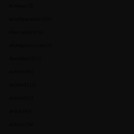
AI News
(3)
airsoftparadise.cl
(2)
Alev casino tr
(2)
alfalegacyco.com
(1)
Amonbet (1)
(1)
archive
(45)
archive11
(1)
archive9
(1)
article
(41)
articles
(56)