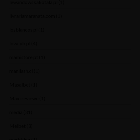
lewandowskakotala.pl
(1)
livrariamaranata.com
(1)
losblancos.pl
(1)
lowcyb.pl
(4)
mamistore.pt
(1)
manilash.cl
(1)
Masalbet
(1)
Maxi reviewe
(1)
media
(31)
Melbet
(3)
meritking
(1)