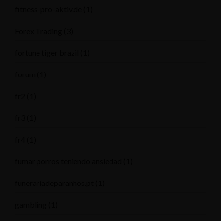
fitness-pro-aktiv.de
(1)
Forex Trading
(3)
fortune tiger brazil
(1)
forum
(1)
fr2
(1)
fr3
(1)
fr4
(1)
fumar porros teniendo ansiedad
(1)
funerariadeparanhos.pt
(1)
gambling
(1)