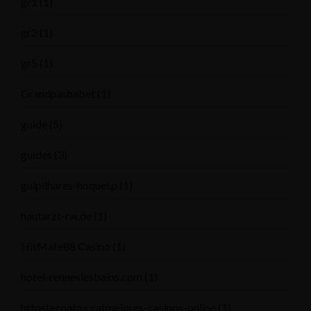
gr1
(1)
gr2
(1)
gr5
(1)
Grandpashabet
(1)
guide
(5)
guides
(3)
gulpilhares-hoquei.p
(1)
hautarzt-rw.de
(1)
HitMate88 Casino
(1)
hotel-renneslesbains.com
(1)
httpstecnatox.catmejores-casinos-online
(1)