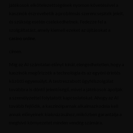
játékosok elkötelezettségének nyomon követésével a
kaszinók észrevehetik a problémás szerencsejáték jeleit,
és szükség esetén cselekedhetnek. Fedezze fel a
szolgáltatást, amely kiemeli ezeket az újításokat a
casino online
.
címen.
Míg az AI számtalan előnyt kínál, elengedhetetlen, hogy a
kaszinók megőrizzék a technológia és az egyéni érintés
közötti egyensúlyt. A testreszabott ügyfélszolgálat
továbbra is döntő jelentőségű, mivel a játékosok ápolják
a személyzettel folytatott kapcsolatokat. Ahogy az AI
tovább fejlődik, a kaszinóiparnak alkalmazkodnia kell
annak előnyeinek kiaknázásához, miközben garantálja a
meghívó környezetet minden vendég számára.