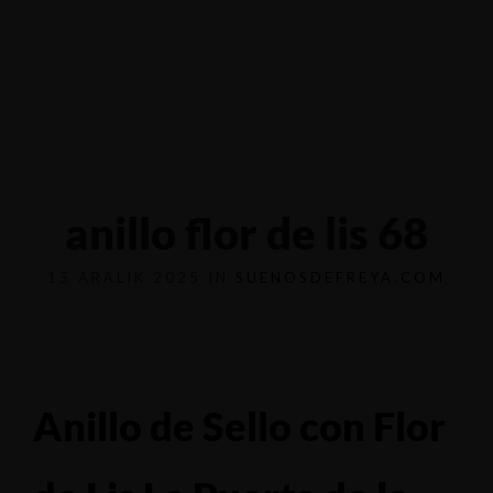
Yalova-İzmit karayolu 5.km, Çiftlikköy - YALOVA
0551 6854116
anillo flor de lis 68
15 ARALIK 2025 IN
SUENOSDEFREYA.COM
Anillo de Sello con Flor