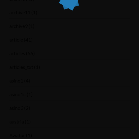
archive11
(1)
archive9
(1)
article
(41)
articles
(56)
articles_txt
(1)
asino1
(4)
asino1c
(1)
asino3
(2)
austria
(1)
Aviator
(1)