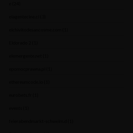
e
(24)
elagentecine.cl
(3)
elchivitodesancosme.com
(1)
Eldorado 2
(1)
elemergente.net
(1)
epomocprawna.pl
(1)
ethereumcode.io
(1)
eurobets.fr
(1)
events
(1)
feierabendmarkt-schwelm.d
(1)