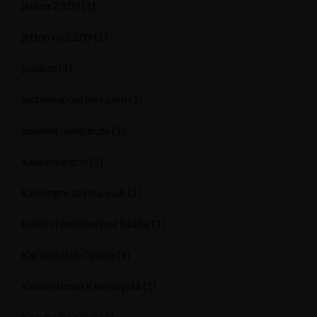
jetton 23.09
(1)
jetton ru 23.09
(1)
jojobet
(1)
justedespoutines.com
(1)
juwelier-seeger.de
(1)
kaasinoapp.nl
(1)
kachingocasino.co.uk
(1)
Kaikki Nettikasinot Malta
(1)
KaravanBet Casino
(1)
Kasino Ilman Kierrätystä
(1)
Kasyna Bez Kyc
(1)