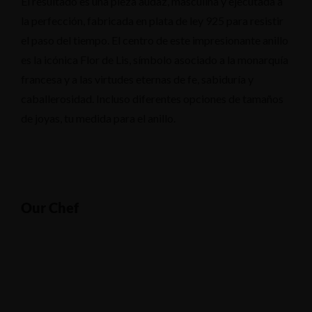
El resultado es una pieza audaz, masculina y ejecutada a
la perfección, fabricada en plata de ley 925 para resistir
el paso del tiempo. El centro de este impresionante anillo
es la icónica Flor de Lis, símbolo asociado a la monarquía
francesa y a las virtudes eternas de fe, sabiduría y
caballerosidad. Incluso diferentes opciones de tamaños
de joyas, tu medida para el anillo.
Our Chef