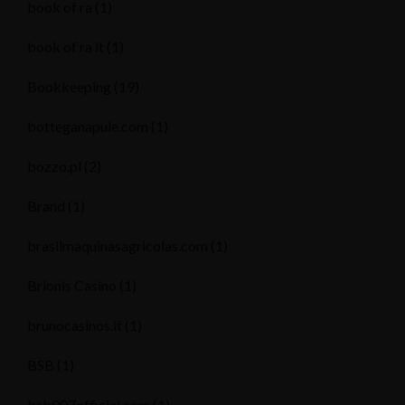
book of ra
(1)
book of ra it
(1)
Bookkeeping
(19)
botteganapule.com
(1)
bozzo.pl
(2)
Brand
(1)
brasilmaquinasagricolas.com
(1)
Brionis Casino
(1)
brunocasinos.it
(1)
BSB
(1)
bsb007official.com
(1)