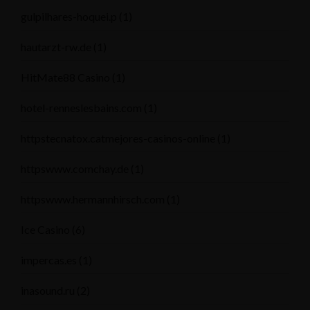
gulpilhares-hoquei.p
(1)
hautarzt-rw.de
(1)
HitMate88 Casino
(1)
hotel-renneslesbains.com
(1)
httpstecnatox.catmejores-casinos-online
(1)
httpswww.comchay.de
(1)
httpswww.hermannhirsch.com
(1)
Ice Casino
(6)
impercas.es
(1)
inasound.ru
(2)