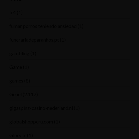
fr4
(1)
fumar porros teniendo ansiedad
(1)
funerariadeparanhos.pt
(1)
gambling
(1)
Game
(1)
games
(8)
Genel
(2.117)
gigaspinz-casino-nederland.nl
(1)
globalshopperu.com
(1)
Glory tr
(1)