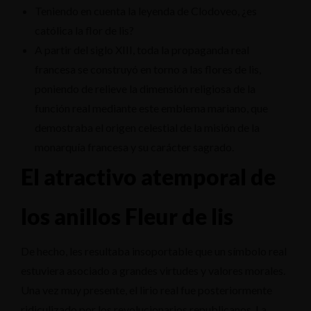
Teniendo en cuenta la leyenda de Clodoveo, ¿es
católica la flor de lis?
A partir del siglo XIII, toda la propaganda real
francesa se construyó en torno a las flores de lis,
poniendo de relieve la dimensión religiosa de la
función real mediante este emblema mariano, que
demostraba el origen celestial de la misión de la
monarquía francesa y su carácter sagrado.
El atractivo atemporal de
los anillos Fleur de lis
De hecho, les resultaba insoportable que un símbolo real
estuviera asociado a grandes virtudes y valores morales.
Una vez muy presente, el lirio real fue posteriormente
ridiculizado por los revolucionarios republicanos. La