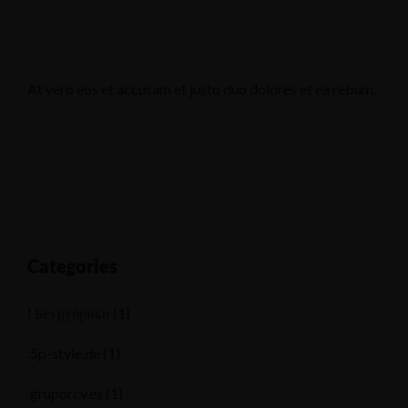
At vero eos et accusam et justo duo dolores et ea rebum.
Categories
! Без рубрики
(1)
.5p-style.de
(1)
.gruporcv.es
(1)