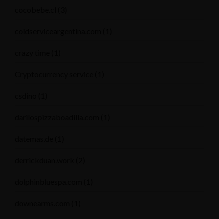
cocobebe.cl
(3)
coldserviceargentina.com
(1)
crazy time
(1)
Cryptocurrency service
(1)
csdino
(1)
darilospizzaboadilla.com
(1)
datemas.de
(1)
derrickduan.work
(2)
dolphinbluespa.com
(1)
downearms.com
(1)