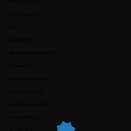
888starz bd
(1)
8ty8 Casino
(1)
9
(1)
aeiseg.pt
(1)
agoraponferrada.es
(1)
AI News
(3)
airsoftparadise.cl
(2)
Alev casino tr
(2)
alfalegacyco.com
(1)
Amonbet (1)
(1)
archive
(45)