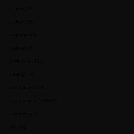
casino5
(22)
casino6
(21)
casinofast
(1)
casinos
(10)
Casinovice IT
(1)
catalog
(23)
cccituango.co
(1)
cccituango.co 14000
(1)
cleantech.pt
(1)
cmi.cl
(2)