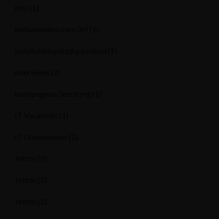
info
(1)
instaanonimo.com (tr)
(1)
instytutdanychzdupy.edu.pl
(1)
interviews
(2)
isotopegeoscience.org
(1)
IT Vacancies
(1)
IT Образование
(2)
Jetton
(2)
Jetton
(1)
Jetton
(2)