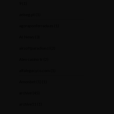
9
(1)
aeiseg.pt
(1)
agoraponferrada.es
(1)
AI News
(3)
airsoftparadise.cl
(2)
Alev casino tr
(2)
alfalegacyco.com
(1)
Amonbet (1)
(1)
archive
(45)
archive11
(1)