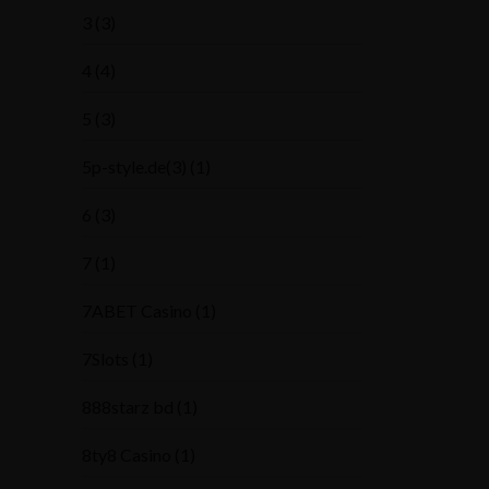
3
(3)
4
(4)
5
(3)
5p-style.de(3)
(1)
6
(3)
7
(1)
7ABET Casino
(1)
7Slots
(1)
888starz bd
(1)
8ty8 Casino
(1)