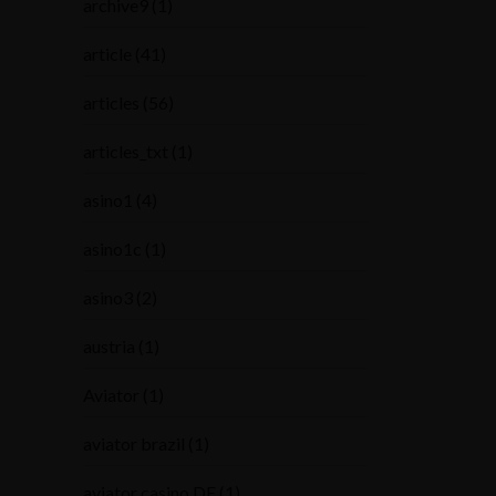
archive9
(1)
article
(41)
articles
(56)
articles_txt
(1)
asino1
(4)
asino1c
(1)
asino3
(2)
austria
(1)
Aviator
(1)
aviator brazil
(1)
aviator casino DE
(1)