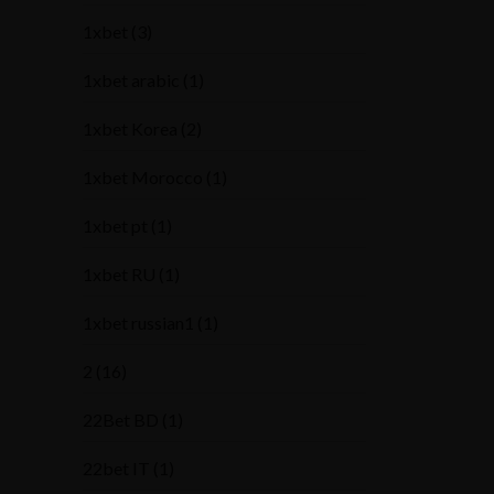
1xbet
(3)
1xbet arabic
(1)
1xbet Korea
(2)
1xbet Morocco
(1)
1xbet pt
(1)
1xbet RU
(1)
1xbet russian1
(1)
2
(16)
22Bet BD
(1)
22bet IT
(1)