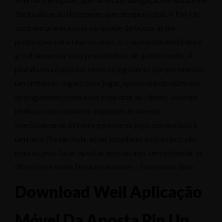
the localização dos games que desejam jogar. A Pin-Up
também oferece uma variedade de bônus at the
promoções para teus usuários, o o qual pode ajudá-los a
great aumentar suas probabilities de ganhar muito. A
plataforma é popular entre os jogadores porque oferece
um ambiente seguro para jogar, apresentando métodos
de pagamento confiáveis e suporte ao cliente. Existem
muito poucos usuários dispostos an investir
imediatamente dinheiro genuine no jogo, porque isso é
um risco. Na verdade, esses jogadores sobre risco são
poucos, pois fazer apostas em cassinos sem entender as
diretrizes e todas because nuances – é um passo libre.
Download Weil Aplicação
Móvel Da Aposta Pin Up