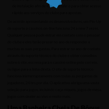
de instalação afin de iOS e instale-o para obter acesso
rápido aos serviços do clube para apostas.
De acordo apresentando os desenvolvedores, um Pin-Up
de suporte a cassinos on-line funciona 24 a new 7 vezes.
Qualquer pessoa pode entrar em contato com o pessoal
do clube e eles terão prazer no ano de responder a
muchas as suas perguntas. Para entrar no ano de contato
através do suporte técnico do clube e obter conselhos
sobre o site, escreva para o cassino online pelo correio,
ou ligue para a linha direta. O site de suporte técnico
funciona ininterruptamente com todas as perguntas de
jogadores, 24 hrs por dia. O aplicativo abriga uma vasta
seleção para jogos, incluindo caça-níqueis, jogos de mesa,
jogos com dealer ao vivo e muito mais.
Uma Banheira Cheia De Bônus