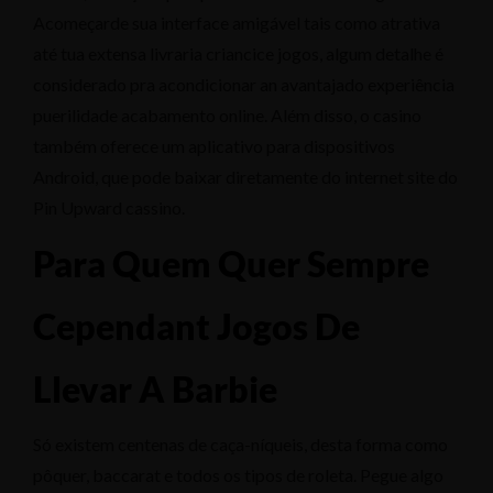
Acomeçarde sua interface amigável tais como atrativa
até tua extensa livraria criancice jogos, algum detalhe é
considerado pra acondicionar an avantajado experiência
puerilidade acabamento online. Além disso, o casino
também oferece um aplicativo para dispositivos
Android, que pode baixar diretamente do internet site do
Pin Upward cassino.
Para Quem Quer Sempre
Cependant Jogos De
Llevar A Barbie
Só existem centenas de caça-níqueis, desta forma como
pôquer, baccarat e todos os tipos de roleta. Pegue algo