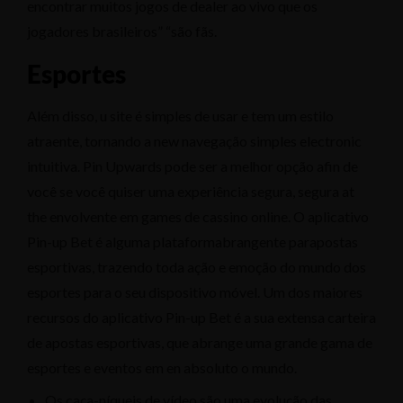
encontrar muitos jogos de dealer ao vivo que os
jogadores brasileiros” “são fãs.
Esportes
Além disso, u site é simples de usar e tem um estilo
atraente, tornando a new navegação simples electronic
intuitiva. Pin Upwards pode ser a melhor opção afin de
você se você quiser uma experiência segura, segura at
the envolvente em games de cassino online. O aplicativo
Pin-up Bet é alguma plataformabrangente parapostas
esportivas, trazendo toda ação e emoção do mundo dos
esportes para o seu dispositivo móvel. Um dos maiores
recursos do aplicativo Pin-up Bet é a sua extensa carteira
de apostas esportivas, que abrange uma grande gama de
esportes e eventos em en absoluto o mundo.
Os caça-níqueis de vídeo são uma evolução das