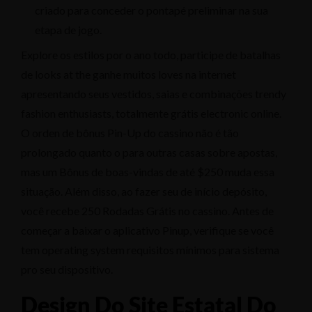
criado para conceder o pontapé preliminar na sua
etapa de jogo.
Explore os estilos por o ano todo, participe de batalhas
de looks at the ganhe muitos loves na internet
apresentando seus vestidos, saias e combinações trendy
fashion enthusiasts, totalmente grátis electronic online.
O orden de bônus Pin-Up do cassino não é tão
prolongado quanto o para outras casas sobre apostas,
mas um Bônus de boas-vindas de até $250 muda essa
situação. Além disso, ao fazer seu de início depósito,
você recebe 250 Rodadas Grátis no cassino. Antes de
começar a baixar o aplicativo Pinup, verifique se você
tem operating system requisitos mínimos para sistema
pro seu dispositivo.
Design Do Site Estatal Do