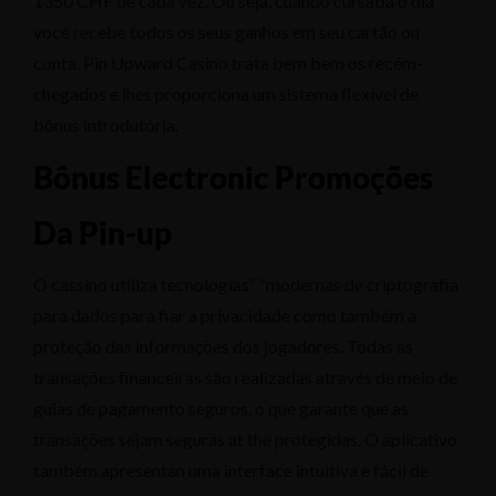
1350 CHF de cada vez. Ou seja, cuando cursaba o dia
você recebe todos os seus ganhos em seu cartão ou
conta. Pin Upward Casino trata bem bem os recém-
chegados e lhes proporciona um sistema flexível de
bônus introdutória.
Bônus Electronic Promoções
Da Pin-up
O cassino utiliza tecnologias” “modernas de criptografia
para dados para fiar a privacidade como também a
proteção das informações dos jogadores. Todas as
transações financeiras são realizadas através de meio de
guias de pagamento seguros, o que garante que as
transações sejam seguras at the protegidas. O aplicativo
também apresentan uma interface intuitiva e fácil de