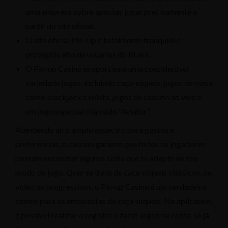
uma empresa sobre apostas jogar precisamente a
partir do site oficial.
O site oficial Pin-Up é totalmente tranquilo e
protegido afin de usuários do Brasil.
O Pin-up Casino proporciona uma considerável
variedade jogos, incluindo caça-níqueis, jogos de mesa
como blackjack e roleta, jogos de cassino ao vivo e
um jogo especial chamado “Aviator”.
Atendendo an o amplo espectro para gostos e
preferências, o cassino garante que todos os jogadores
possam encontrar alguma coisa que se adapte ao seu
modo de jogo. Quer se trate de caça-níqueis clássicos, de
vídeo ou progressivos, o Pin-up Casino é um verdadeiro
centro para os entusiastas de caça-níqueis. No aplicativo,
é possível realizar o registro e fazer logon na conta, se já