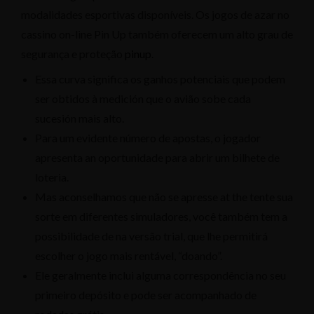
modalidades esportivas disponíveis. Os jogos de azar no
cassino on-line Pin Up também oferecem um alto grau de
segurança e proteção
pinup
.
Essa curva significa os ganhos potenciais que podem
ser obtidos à medición que o avião sobe cada
sucesión mais alto.
Para um evidente número de apostas, o jogador
apresenta an oportunidade para abrir um bilhete de
loteria.
Mas aconselhamos que não se apresse at the tente sua
sorte em diferentes simuladores, você também tem a
possibilidade de na versão trial, que lhe permitirá
escolher o jogo mais rentável, “doando”.
Ele geralmente inclui alguma correspondência no seu
primeiro depósito e pode ser acompanhado de