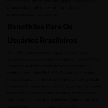
tiver alguma. Com ele, você pode jogar los dos os jogos
de uma coleção, além sobre utilizar os bônus e
promoções disponíveis no site.
Benefícios Para Os
Usuários Brasileiros
O Pin-Up casino oferece um app para download e
também é acessível através do navegador móvel. É fã de
esportes e quer conferir um motivo e tanto para se
aventurar no cassino Pin Up? Então, vale a pena saber
que o site também oferece aos clientes an oportunidade
de apostar em esportes convencionais ou eSports. Já que
nem todos os cassinos atuam de forma integrada como
casa de apostas, é um ponto positivo! Confira o site para
ver na íntegra quais são todos os mercados e