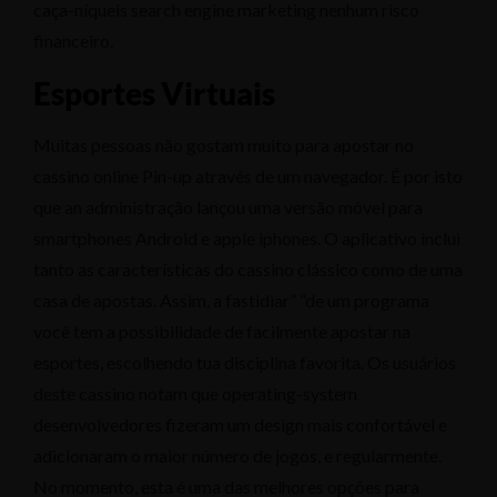
caça-níqueis search engine marketing nenhum risco
financeiro.
Esportes Virtuais
Muitas pessoas não gostam muito para apostar no
cassino online Pin-up através de um navegador. É por isto
que an administração lançou uma versão móvel para
smartphones Android e apple iphones. O aplicativo inclui
tanto as características do cassino clássico como de uma
casa de apostas. Assim, a fastidiar” “de um programa
você tem a possibilidade de facilmente apostar na
esportes, escolhendo tua disciplina favorita. Os usuários
deste cassino notam que operating-system
desenvolvedores fizeram um design mais confortável e
adicionaram o maior número de jogos, e regularmente.
No momento, esta é uma das melhores opções para