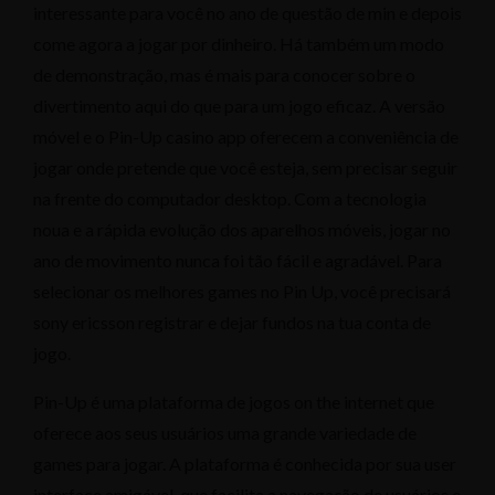
interessante para você no ano de questão de min e depois
come agora a jogar por dinheiro. Há também um modo
de demonstração, mas é mais para conocer sobre o
divertimento aqui do que para um jogo eficaz. A versão
móvel e o Pin-Up casino app oferecem a conveniência de
jogar onde pretende que você esteja, sem precisar seguir
na frente do computador desktop. Com a tecnologia
noua e a rápida evolução dos aparelhos móveis, jogar no
ano de movimento nunca foi tão fácil e agradável. Para
selecionar os melhores games no Pin Up, você precisará
sony ericsson registrar e dejar fundos na tua conta de
jogo.
Pin-Up é uma plataforma de jogos on the internet que
oferece aos seus usuários uma grande variedade de
games para jogar. A plataforma é conhecida por sua user
interface amigável, que facilita a navegação de usuários e