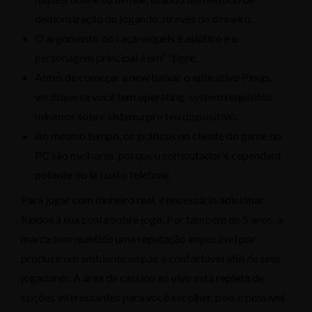
demonstração ou jogando através de dinheiro.
O argomento do caça-níqueis é asiático e u
personagem principal é um” “tigre.
Antes de começar a new baixar o aplicativo Pinup,
verifique se você tem operating-system requisitos
mínimos sobre sistema pro teu dispositivo.
Ao mesmo tempo, os gráficos no cliente do game no
PC são melhores, porque u computador é cependant
potente do la cual o telefone.
Para jogar com dinheiro real, é necessário adicionar
fundos à sua conta sobre jogo. Por também de 5 anos, a
marca tem mantido uma reputação impecável por
produzir um ambiente en paz e confortável afin de seus
jogadores. A área de cassino ao vivo está repleta de
opções interessantes para você escolher, pois é possível