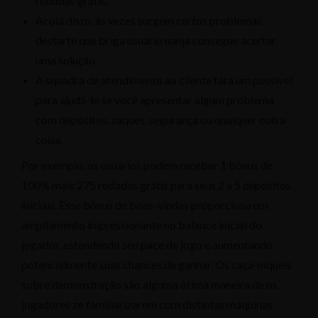
rodadas grátis.
Acolá disto, às vezes surgem certos problemas
destarte que briga usuário nanja consegue acertar
uma solução.
A squadra de atendimento ao cliente fará um possível
para ajudá-lo se você apresentar algum problema
com depósitos, saques, segurança ou qualquer outra
coisa.
Por exemplo, os usuários podem receber 1 bônus de
100% mais 275 rodadas grátis para seus 2 a 5 depósitos
iniciais. Esse bônus de boas-vindas proporciona um
ampliamento impressionante no balance inicial do
jogador, estendendo seu pace de jogo e aumentando
potencialmente suas chances de ganhar. Os caça-níqueis
sobre demonstração são alguma ótima maneira de os
jogadores ze familiarizarem com distintas máquinas