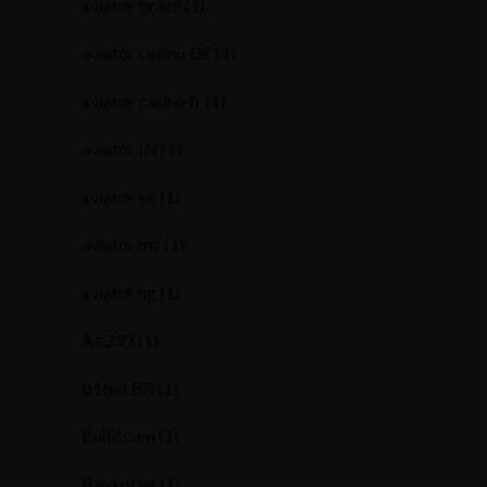
aviator brazil
(1)
aviator casino DE
(1)
aviator casino fr
(1)
aviator IN
(1)
aviator ke
(1)
aviator mz
(1)
aviator ng
(1)
Az 297
(1)
b1bet BR
(1)
Bahiscom
(1)
Bankobet
(1)