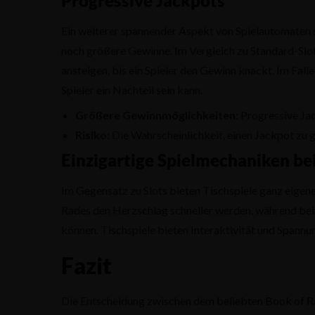
Progressive Jackpots
Ein weiterer spannender Aspekt von Spielautomaten s
noch größere Gewinne. Im Vergleich zu Standard-Slot
ansteigen, bis ein Spieler den Gewinn knackt. Im Fal
Spieler ein Nachteil sein kann.
Größere Gewinnmöglichkeiten:
Progressive Ja
Risiko:
Die Wahrscheinlichkeit, einen Jackpot zu g
Einzigartige Spielmechaniken bei
Im Gegensatz zu Slots bieten Tischspiele ganz eigene
Rades den Herzschlag schneller werden, während bei
können. Tischspiele bieten Interaktivität und Spannun
Fazit
Die Entscheidung zwischen dem beliebten Book of Ra 