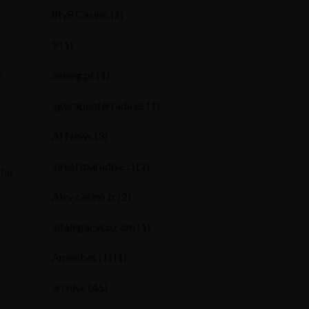
8ty8 Casino
(1)
9
(1)
n.
aeiseg.pt
(1)
agoraponferrada.es
(1)
AI News
(3)
airsoftparadise.cl
(2)
che
Alev casino tr
(2)
alfalegacyco.com
(1)
Amonbet (1)
(1)
archive
(45)