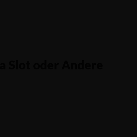
Ra Slot oder Andere