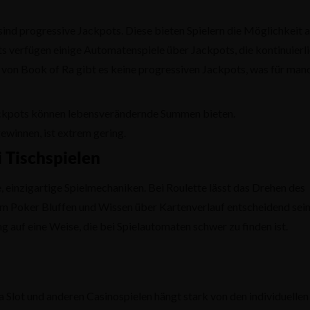
ind progressive Jackpots. Diese bieten Spielern die Möglichkeit 
s verfügen einige Automatenspiele über Jackpots, die kontinuierl
le von Book of Ra gibt es keine progressiven Jackpots, was für man
ckpots können lebensverändernde Summen bieten.
ewinnen, ist extrem gering.
 Tischspielen
, einzigartige Spielmechaniken. Bei Roulette lässt das Drehen des
m Poker Bluffen und Wissen über Kartenverlauf entscheidend sei
g auf eine Weise, die bei Spielautomaten schwer zu finden ist.
Slot und anderen Casinospielen hängt stark von den individuellen