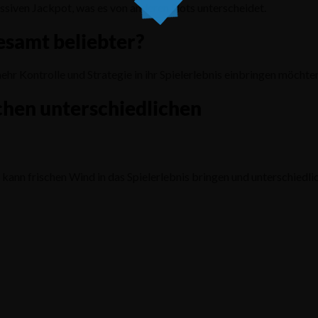
essiven Jackpot, was es von anderen Slots unterscheidet.
esamt beliebter?
mehr Kontrolle und Strategie in ihr Spielerlebnis einbringen möchte
chen unterschiedlichen
kann frischen Wind in das Spielerlebnis bringen und unterschiedli