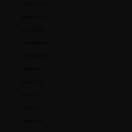
archive11
(1)
archive9
(1)
article
(41)
articles
(56)
articles_txt
(1)
asino1
(4)
asino1c
(1)
asino3
(2)
austria
(1)
Aviator
(1)