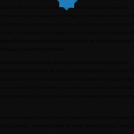
staurantes da Time Out. Este ambiente musical proporciona uma
a noite numa oportunidade de prolongar os momentos de descontr
ia Design Hotel apresenta propostas especiais para quem procura
m o mar. O Montebelo Vista Alegre Lisboa Chiado Hotel, unidade d
uguesa, é onde a identidade da Vista Alegre e da Montebelo Hotels
tadia para experiências premium.
entes todas as semanas, de acordo com os produtos disponíveis”,
rânea feita pelas mãos do chef que privilegia produtos frescos e
íncipe Real celebra a cozinha nacional inspirando-se na viagem dos
 e para hotel de 5 estrelas, o preço não é abusado. Excelente bar,
arroz de berbigão o gosto de limão sobressaía ao bivalve e coent
 provar um daqueles pratos que não podiam sair da carta, o suspiro
explica porquê. “A autenticidade do sabor tem que lá estar”, reforç
dança no menu, que torna a carta mais versátil e apelativa e assim 