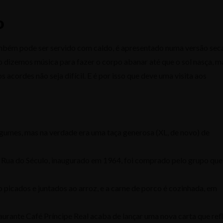
o
ambém pode ser servido com caldo, é apresentado numa versão seca
ão dizemos música para fazer o corpo abanar até que o sol nasça, m
acordes não seja difícil. E é por isso que deve uma visita aos
egumes, mas na verdade era uma taça generosa (XL, de novo) de
da Rua do Século, inaugurado em 1964, foi comprado pelo grupo que
 picados e juntados ao arroz, e a carne de porco é cozinhada, em
urante Café Príncipe Real acaba de lançar uma nova carta que ref