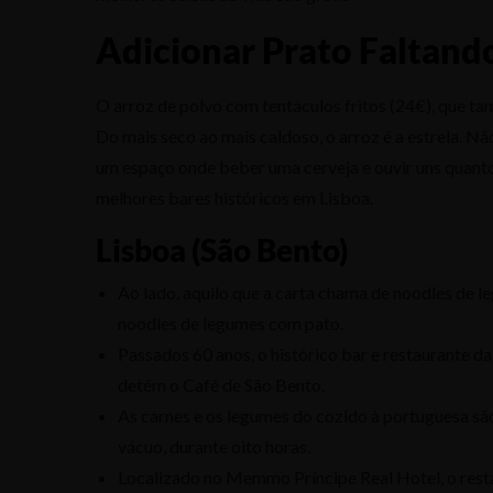
Adicionar Prato Faltand
O arroz de polvo com tentáculos fritos (24€), que t
Do mais seco ao mais caldoso, o arroz é a estrela. N
um espaço onde beber uma cerveja e ouvir uns quantos 
melhores bares históricos em Lisboa.
Lisboa (São Bento)
Ao lado, aquilo que a carta chama de noodles de l
noodles de legumes com pato.
Passados 60 anos, o histórico bar e restaurante 
detém o Café de São Bento.
As carnes e os legumes do cozido à portuguesa são
vácuo, durante oito horas.
Localizado no Memmo Príncipe Real Hotel, o resta