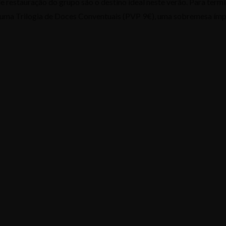
e restauração do grupo são o destino ideal neste verão. Para term
e uma Trilogia de Doces Conventuais (PVP 9€), uma sobremesa ím