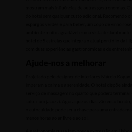
mostram mais influências de outras gastronomias. Os
do hotel sem qualquer custo adicional. Recomendo o
espargos verdes e para beber, um copo de vinho rosé
ambiente muito agradável e uma vista deslumbrante.
hotel de 5 estrelas que integra o atual portfólio da 
com duas experiências gastronómicas e de entreteni
Ajude-nos a melhorar
Projetado pelo designer de interiores Márcio Kogan
imperam a calma e a serenidade. O hotel dispõe ain
serviço de massagem no quarto que poderá terminar 
suite com jacuzzi. Agora que os dias vão encolhendo, 
o autocuidado pode ser a chave para uma entrada mais
menos horas ao ar livre e ao sol.
A gastronomia russa tem pouca expressão em Lisboa 