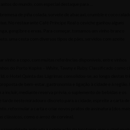
 cantos do mundo, com especial destaque para …
bremesa de piña colada, sorvete de abacaxi, crumble e coco ralad
eixe. No restaurante Café Príncipe Real o ceviche ganhou alguns
ga, gengibre e ervas. Para começar, tomamos um vinho branco
sto, uma cesta com diversos tipos de pães, servidos com azeite
ar vinho a copo, com muitas referências disponíveis, entre vinhos
inhos do Porto Kopke – White, Tawny e Ruby. Classificado como c
d, o Hotel Quinta das Lágrimas consolidou-se, ao longo destas tr
proposta de bem-estar, gastronomia e ligação à cidade e à região.
 incluir, mediante reserva prévia, o suplemento de bebidas e os
de tarde neste miradouro discreto para a cidade, espreite a carta de
to, reformular a carta e criar novos pratos de assinatura (dos mai
s clássicos, como o arroz de corvina).
 sazonalidade aplicada à celebração da lusofonia, mas o chef mud