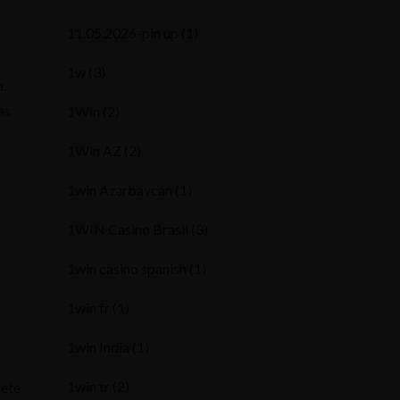
11.05.2026-pin up
(1)
1w
(3)
.
as
1Win
(2)
1Win AZ
(2)
1win Azərbaycan
(1)
1WIN Casino Brasil
(3)
1win casino spanish
(1)
1win fr
(1)
1win India
(1)
1win tr
(2)
lete