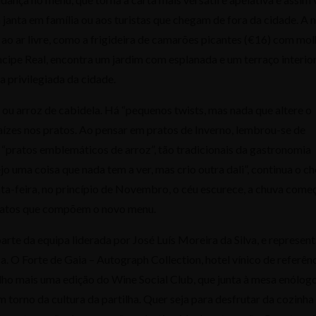
janta em família ou aos turistas que chegam de fora da cidade. A 
 ao ar livre, como a frigideira de camarões picantes (€16) com mo
íncipe Real, encontra um jardim com esplanada e um terraço interio
a privilegiada da cidade.
), ou arroz de cabidela. Há “pequenos twists, mas nada que altere o
raízes nos pratos. Ao pensar em pratos de Inverno, lembrou-se de
a “pratos emblemáticos de arroz”, tão tradicionais da gastronomia
o uma coisa que nada tem a ver, mas crio outra dali”, continua o ch
a-feira, no princípio de Novembro, o céu escurece, a chuva começ
 pratos que compõem o novo menu.
arte da equipa liderada por José Luís Moreira da Silva, e represen
 O Forte de Gaia – Autograph Collection, hotel vínico de referên
lho mais uma edição do Wine Social Club, que junta à mesa enólogo
torno da cultura da partilha. Quer seja para desfrutar da cozinha