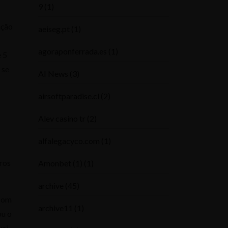
9
(1)
ação
aeiseg.pt
(1)
agoraponferrada.es
(1)
e 5
 se
AI News
(3)
airsoftparadise.cl
(2)
Alev casino tr
(2)
alfalegacyco.com
(1)
ros
Amonbet (1)
(1)
archive
(45)
 com
archive11
(1)
ou o
vai