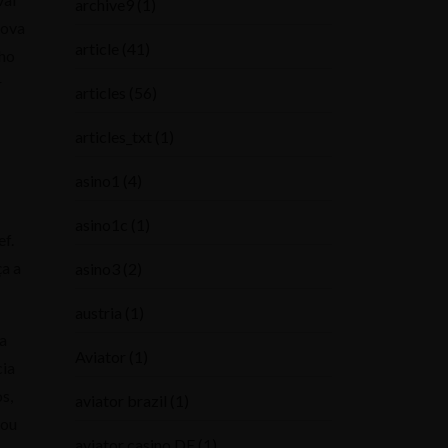
archive9
(1)
nova
article
(41)
lho
r
articles
(56)
articles_txt
(1)
asino1
(4)
asino1c
(1)
ef.
a a
asino3
(2)
austria
(1)
ta
Aviator
(1)
cia
s,
aviator brazil
(1)
 ou
aviator casino DE
(1)