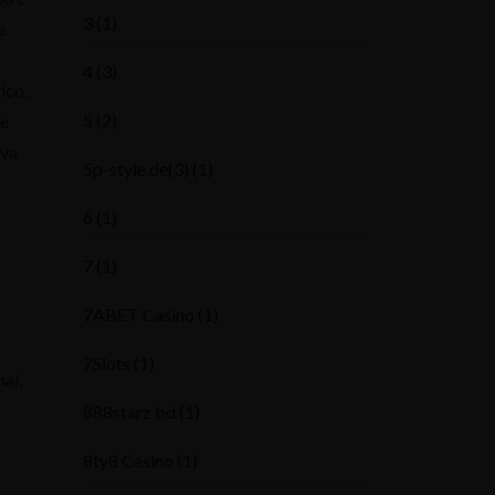
3
(1)
e
4
(3)
ico,
5
(2)
ue
iva
5p-style.de(3)
(1)
6
(1)
7
(1)
7ABET Casino
(1)
7Slots
(1)
al,
888starz bd
(1)
8ty8 Casino
(1)