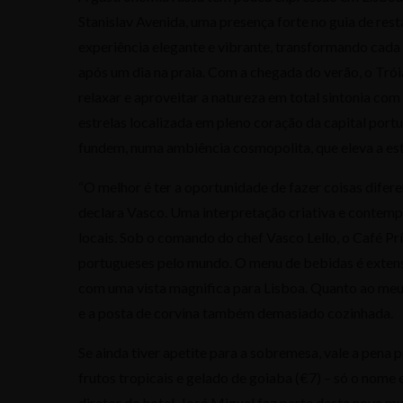
Stanislav Avenida, uma presença forte no guia de re
experiência elegante e vibrante, transformando cad
após um dia na praia. Com a chegada do verão, o Tró
relaxar e aproveitar a natureza em total sintonia co
estrelas localizada em pleno coração da capital port
fundem, numa ambiência cosmopolita, que eleva a es
“O melhor é ter a oportunidade de fazer coisas difer
declara Vasco. Uma interpretação criativa e contempo
locais. Sob o comando do chef Vasco Lello, o Café Pr
portugueses pelo mundo. O menu de bebidas é extenso,
com uma vista magnifica para Lisboa. Quanto ao meu 
e a posta de corvina também demasiado cozinhada.
Se ainda tiver apetite para a sobremesa, vale a pena
frutos tropicais e gelado de goiaba (€7) – só o nome 
diretor do hotel. José Miguel faz parte desta nova mu