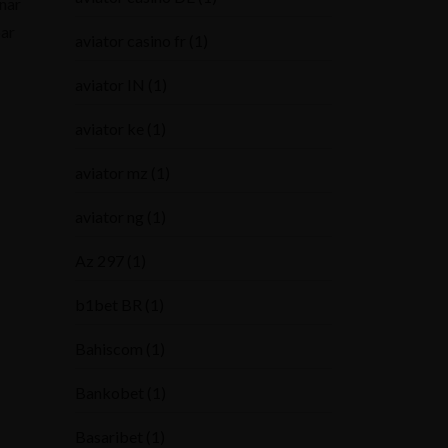
inar
par
aviator casino fr
(1)
aviator IN
(1)
aviator ke
(1)
aviator mz
(1)
aviator ng
(1)
Az 297
(1)
b1bet BR
(1)
Bahiscom
(1)
Bankobet
(1)
Basaribet
(1)