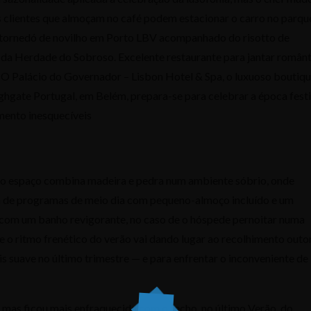
 clientes que almoçam no café podem estacionar o carro no parqu
 tornedó de novilho em Porto LBV acompanhado do risotto de
 da Herdade do Sobroso. Excelente restaurante para jantar românt
 O Palácio do Governador – Lisbon Hotel & Spa, o luxuoso boutiq
Highgate Portugal, em Belém, prepara-se para celebrar a época fest
mento inesquecíveis
, o espaço combina madeira e pedra num ambiente sóbrio, onde
da de programas de meio dia com pequeno-almoço incluído e um
com um banho revigorante, no caso de o hóspede pernoitar numa
e o ritmo frenético do verão vai dando lugar ao recolhimento outon
 suave no último trimestre — e para enfrentar o inconveniente de
mas ficou mais enfraquecida com o fecho, no último Verão, do