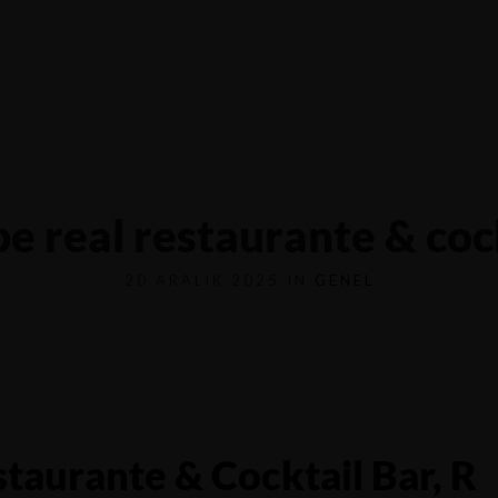
4116
yfa
Menü
Hakkımızda
İletişim
pe real restaurante & coc
20 ARALIK 2025 IN
GENEL
staurante & Cocktail Bar, R