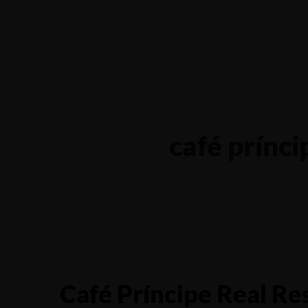
Yalova-İzmit karayolu 5.km, Çiftlikköy - YALOVA
0551 685
Ana Sa
café prínci
Café Príncipe Real Re