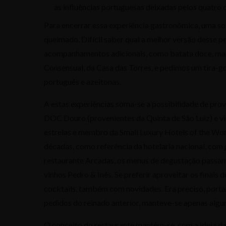
as influências portuguesas deixadas pelos quatro
Para encerrar essa experiência gastronômica, uma so
queimado. Difícil saber qual a melhor versão desse p
acompanhamentos adicionais, como batata doce, man
Consensual, da Casa das Torres, e pedimos um tira-go
português e azeitonas.
A estas experiências soma-se a possibilidade de prov
DOC Douro (provenientes da Quinta de São Luiz) e v
estrelas e membro da Small Luxury Hotels of the Worl
décadas, como referência da hotelaria nacional, com 
restaurante Arcadas, os menus de degustação passam a
vinhos Pedro & Inês. Se preferir aproveitar os finais 
cocktails, também com novidades. Era preciso, portan
pedidos do reinado anterior, manteve-se apenas algun
O conceito do restaurante mantém-se, com a ideia da