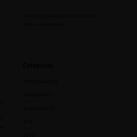
At vero eos et accusam et justo duo
dolores et ea rebum.
Categories
! Без рубрики
(1)
.5p-style.de
(1)
es
.gruporcv.es
(1)
).
1
(9)
 As
10
(1)