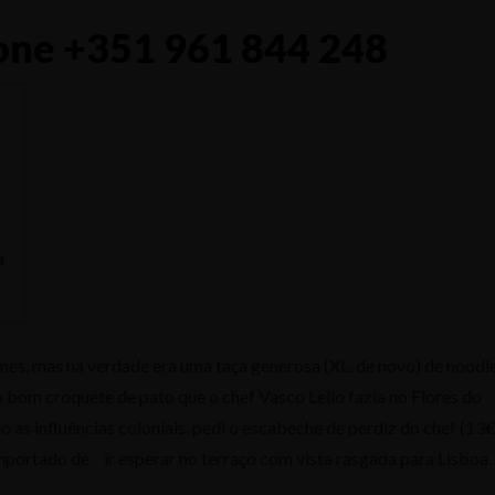
one +351 961 844 248
a
mes, mas na verdade era uma taça generosa (XL, de novo) de noodl
bom croquete de pato que o chef Vasco Lello fazia no Flores do
o as influências coloniais, pedi o escabeche de perdiz do chef (13€
importado de ir esperar no terraço com vista rasgada para Lisboa.