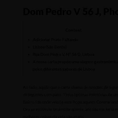
Dom Pedro V 56 J, Ph
Content
Adicionar Prato Faltando
Lisboa (São Bento)
Rua Dom Pedro V, Nº 56 D, Lisboa
A nossa carta propõe uma viagem gastronómic
pelos diferentes sabores de Lisboa
Ao lado, aquilo que a carta chama de noodles de legu
de legumes com pato. Tinha óptimas memórias de um 
Bairro (de onde veio) e este ficou aquém. Contrariand
Ora se estivesse uma noite quente, até não me teria 
melhores coisas da vida são gratis