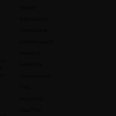
1xbet
(3)
o
1xbet arabic
(1)
1xbet Korea
(2)
1xbet Morocco
(1)
1xbet pt
(1)
inco
1xbet RU
(1)
ês
 No
1xbet russian1
(1)
2
(15)
s
22Bet BD
(1)
22bet IT
(1)
ou e