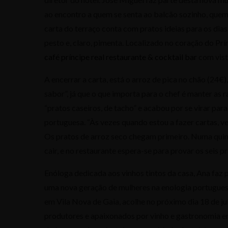
ao encontro a quem se senta ao balcão sozinho, quem 
carta do terraço conta com pratos ideias para os dias
pesto e, claro, pimenta. Localizado no coração do Pr
café príncipe real restaurante & cocktail bar
com vist
A encerrar a carta, está o arroz de pica no chão (24€
sabor”, já que o que importa para o chef é manter as 
“pratos caseiros, de tacho” e acabou por se virar par
portuguesa. “Às vezes quando estou a fazer cartas, vej
Os pratos de arroz seco chegam primeiro. Numa quint
cair, e no restaurante espera-se para provar os seis
Enóloga dedicada aos vinhos tintos da casa, Ana faz p
uma nova geração de mulheres na enologia portuguesa.
em Vila Nova de Gaia, acolhe no próximo dia 18 de ju
produtores e apaixonados por vinho e gastronomia em 