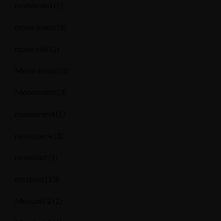
mombrand
(1)
mono brand
(1)
mono slot
(1)
Mono-brand
(1)
Monobrand
(3)
monobrend
(1)
monogame
(1)
monoslot
(1)
mostbet
(13)
Mostbet 2
(1)