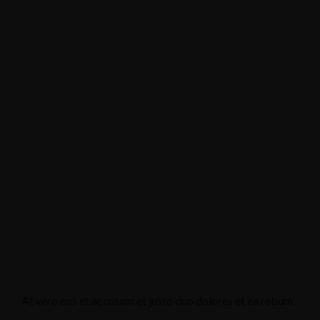
At vero eos et accusam et justo duo dolores et ea rebum.