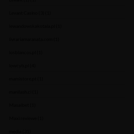
Levant Casino (3)
(1)
lewandowskakotala.pl
(1)
livrariamaranata.com
(1)
losblancos.pl
(1)
lowcyb.pl
(4)
mamistore.pt
(1)
manilash.cl
(1)
Masalbet
(1)
Maxi reviewe
(1)
media
(31)