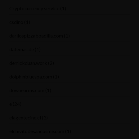
Cryptocurrency service
(1)
csdino
(1)
darilospizzaboadilla.com
(1)
datemas.de
(1)
derrickduan.work
(2)
dolphinbluespa.com
(1)
downearms.com
(1)
e
(24)
elagentecine.cl
(3)
elchivitodesancosme.com
(1)