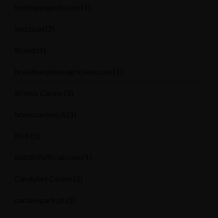
botteganapule.com
(1)
bozzo.pl
(2)
Brand
(1)
brasilmaquinasagricolas.com
(1)
Brionis Casino
(1)
brunocasinos.it
(1)
BSB
(1)
bsb007official.com
(1)
Candybet Casino
(1)
cartaospark.pt
(1)