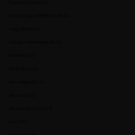
Keyzino Casino
(1)
kinderyoga-onlinebuch.de
(1)
king johnnie
(1)
klausis-twistringen.de
(1)
Klubnika
(1)
Klubnika 1
(1)
lam-vegan.de
(1)
larocca.cl
(1)
ldmusical.com.mx
(1)
Lev 2
(1)
Levant (1)
(1)