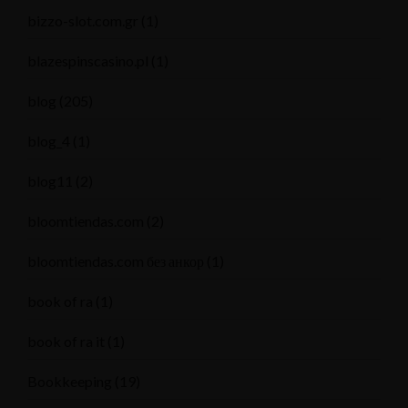
bizzo-slot.com.gr
(1)
blazespinscasino.pl
(1)
blog
(205)
blog_4
(1)
blog11
(2)
bloomtiendas.com
(2)
bloomtiendas.com без анкор
(1)
book of ra
(1)
book of ra it
(1)
Bookkeeping
(19)