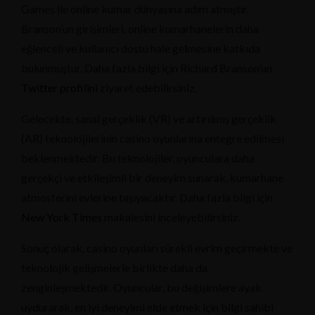
Games ile online kumar dünyasına adım atmıştır.
Branson’un girişimleri, online kumarhanelerin daha
eğlenceli ve kullanıcı dostu hale gelmesine katkıda
bulunmuştur. Daha fazla bilgi için Richard Branson’un
Twitter profilini
ziyaret edebilirsiniz.
Gelecekte, sanal gerçeklik (VR) ve artırılmış gerçeklik
(AR) teknolojilerinin casino oyunlarına entegre edilmesi
beklenmektedir. Bu teknolojiler, oyunculara daha
gerçekçi ve etkileşimli bir deneyim sunarak, kumarhane
atmosferini evlerine taşıyacaktır. Daha fazla bilgi için
New York Times
makalesini inceleyebilirsiniz.
Sonuç olarak, casino oyunları sürekli evrim geçirmekte ve
teknolojik gelişmelerle birlikte daha da
zenginleşmektedir. Oyuncular, bu değişimlere ayak
uydurarak, en iyi deneyimi elde etmek için bilgi sahibi