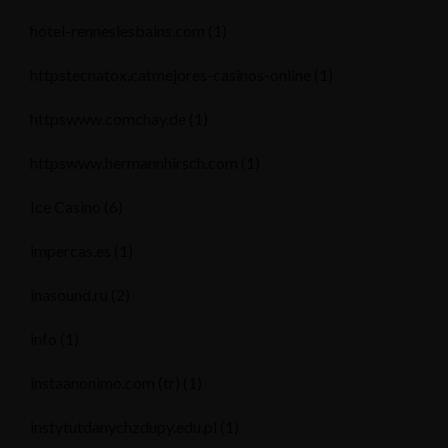
hotel-renneslesbains.com
(1)
httpstecnatox.catmejores-casinos-online
(1)
httpswww.comchay.de
(1)
httpswww.hermannhirsch.com
(1)
Ice Casino
(6)
impercas.es
(1)
inasound.ru
(2)
info
(1)
instaanonimo.com (tr)
(1)
instytutdanychzdupy.edu.pl
(1)