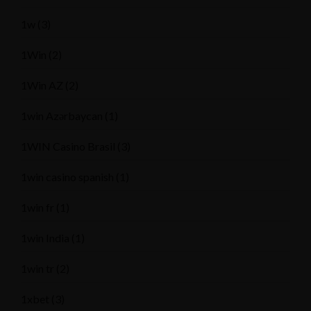
1w
(3)
1Win
(2)
1Win AZ
(2)
1win Azərbaycan
(1)
1WIN Casino Brasil
(3)
1win casino spanish
(1)
1win fr
(1)
1win India
(1)
1win tr
(2)
1xbet
(3)