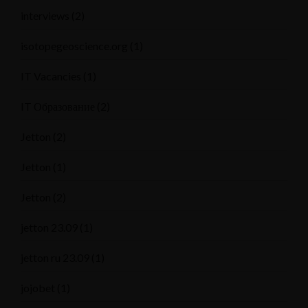
interviews
(2)
isotopegeoscience.org
(1)
IT Vacancies
(1)
IT Образование
(2)
Jetton
(2)
Jetton
(1)
Jetton
(2)
jetton 23.09
(1)
jetton ru 23.09
(1)
jojobet
(1)