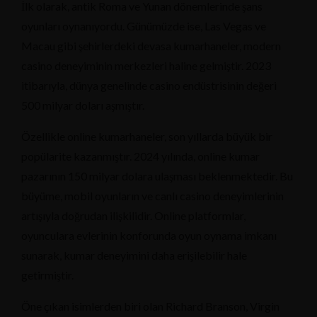
İlk olarak, antik Roma ve Yunan dönemlerinde şans
oyunları oynanıyordu. Günümüzde ise, Las Vegas ve
Macau gibi şehirlerdeki devasa kumarhaneler, modern
casino deneyiminin merkezleri haline gelmiştir. 2023
itibarıyla, dünya genelinde casino endüstrisinin değeri
500 milyar doları aşmıştır.
Özellikle online kumarhaneler, son yıllarda büyük bir
popülarite kazanmıştır. 2024 yılında, online kumar
pazarının 150 milyar dolara ulaşması beklenmektedir. Bu
büyüme, mobil oyunların ve canlı casino deneyimlerinin
artışıyla doğrudan ilişkilidir. Online platformlar,
oyunculara evlerinin konforunda oyun oynama imkanı
sunarak, kumar deneyimini daha erişilebilir hale
getirmiştir.
Öne çıkan isimlerden biri olan Richard Branson, Virgin