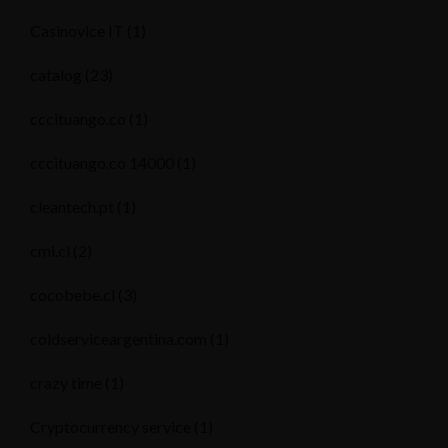
Casinovice IT
(1)
catalog
(23)
cccituango.co
(1)
cccituango.co 14000
(1)
cleantech.pt
(1)
cmi.cl
(2)
cocobebe.cl
(3)
coldserviceargentina.com
(1)
crazy time
(1)
Cryptocurrency service
(1)