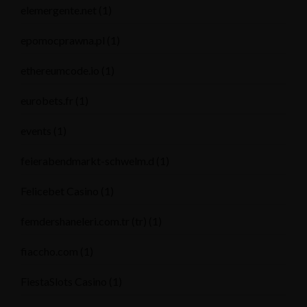
elemergente.net
(1)
epomocprawna.pl
(1)
ethereumcode.io
(1)
eurobets.fr
(1)
events
(1)
feierabendmarkt-schwelm.d
(1)
Felicebet Casino
(1)
femdershaneleri.com.tr (tr)
(1)
fiaccho.com
(1)
FiestaSlots Casino
(1)