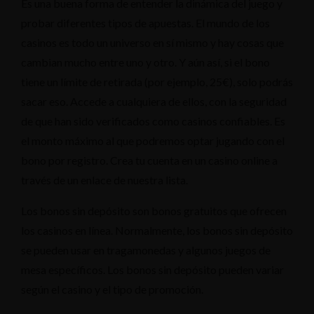
Es una buena forma de entender la dinámica del juego y
probar diferentes tipos de apuestas. El mundo de los
casinos es todo un universo en sí mismo y hay cosas que
cambian mucho entre uno y otro. Y aún así, si el bono
tiene un límite de retirada (por ejemplo, 25€), solo podrás
sacar eso. Accede a cualquiera de ellos, con la seguridad
de que han sido verificados como casinos confiables. Es
el monto máximo al que podremos optar jugando con el
bono por registro. Crea tu cuenta en un casino online a
través de un enlace de nuestra lista.
Los bonos sin depósito son bonos gratuitos que ofrecen
los casinos en línea. Normalmente, los bonos sin depósito
se pueden usar en tragamonedas y algunos juegos de
mesa específicos. Los bonos sin depósito pueden variar
según el casino y el tipo de promoción.