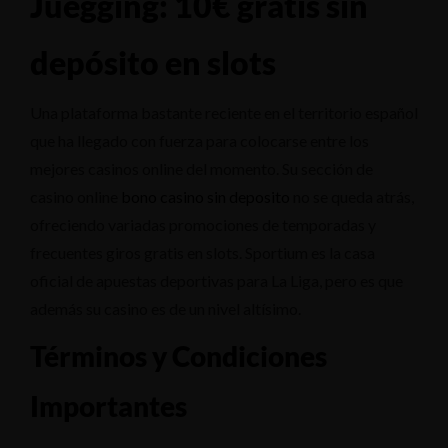
Juegging: 10€ gratis sin
depósito en slots
Una plataforma bastante reciente en el territorio español
que ha llegado con fuerza para colocarse entre los
mejores casinos online del momento. Su sección de
casino online
bono casino sin deposito
no se queda atrás,
ofreciendo variadas promociones de temporadas y
frecuentes giros gratis en slots. Sportium es la casa
oficial de apuestas deportivas para La Liga, pero es que
además su casino es de un nivel altísimo.
Términos y Condiciones
Importantes