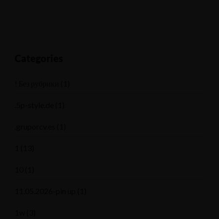
Categories
! Без рубрики
(1)
.5p-style.de
(1)
.gruporcv.es
(1)
1
(13)
10
(1)
11.05.2026-pin up
(1)
1w
(3)