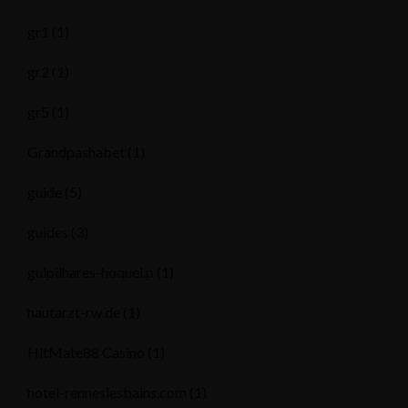
gr1
(1)
gr2
(1)
gr5
(1)
Grandpashabet
(1)
guide
(5)
guides
(3)
gulpilhares-hoquei.p
(1)
hautarzt-rw.de
(1)
HitMate88 Casino
(1)
hotel-renneslesbains.com
(1)