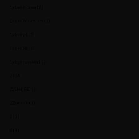
1xbet Korea
(2)
1xbet Morocco
(1)
1xbet pt
(1)
1xbet RU
(1)
1xbet russian1
(1)
2
(16)
22Bet BD
(1)
22bet IT
(1)
3
(3)
4
(4)