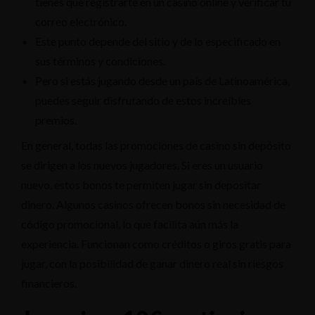
tienes que registrarte en un casino online y verificar tu
correo electrónico.
Este punto depende del sitio y de lo especificado en
sus términos y condiciones.
Pero si estás jugando desde un país de Latinoamérica,
puedes seguir disfrutando de estos increíbles
premios.
En general, todas las promociones de casino sin depósito
se dirigen a los nuevos jugadores. Si eres un usuario
nuevo, estos bonos te permiten jugar sin depositar
dinero. Algunos casinos ofrecen bonos sin necesidad de
código promocional, lo que facilita aún más la
experiencia. Funcionan como créditos o giros gratis para
jugar, con la posibilidad de ganar dinero real sin riesgos
financieros.