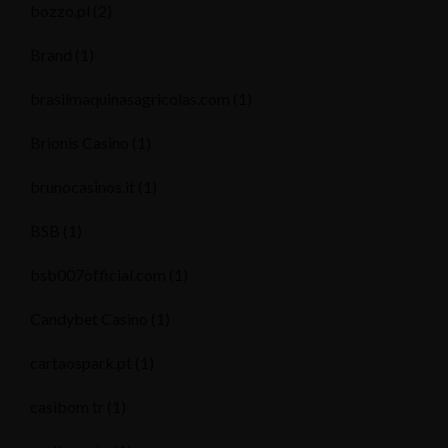
bozzo.pl
(2)
Brand
(1)
brasilmaquinasagricolas.com
(1)
Brionis Casino
(1)
brunocasinos.it
(1)
BSB
(1)
bsb007official.com
(1)
Candybet Casino
(1)
cartaospark.pt
(1)
casibom tr
(1)