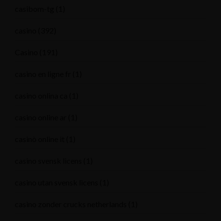
casibom-tg
(1)
casino
(392)
Casino
(191)
casino en ligne fr
(1)
casino onlina ca
(1)
casino online ar
(1)
casinò online it
(1)
casino svensk licens
(1)
casino utan svensk licens
(1)
casino zonder crucks netherlands
(1)