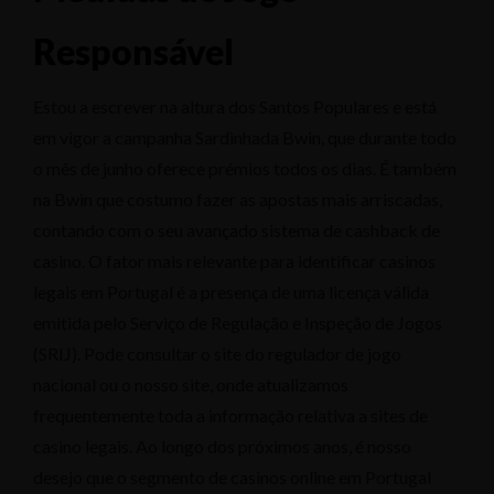
Responsável
Estou a escrever na altura dos Santos Populares e está
em vigor a campanha Sardinhada Bwin, que durante todo
o mês de junho oferece prémios todos os dias. É também
na Bwin que costumo fazer as apostas mais arriscadas,
contando com o seu avançado sistema de cashback de
casino. O fator mais relevante para identificar casinos
legais em Portugal é a presença de uma licença válida
emitida pelo Serviço de Regulação e Inspeção de Jogos
(SRIJ). Pode consultar o site do regulador de jogo
nacional ou o nosso site, onde atualizamos
frequentemente toda a informação relativa a sites de
casino legais. Ao longo dos próximos anos, é nosso
desejo que o segmento de casinos online em Portugal