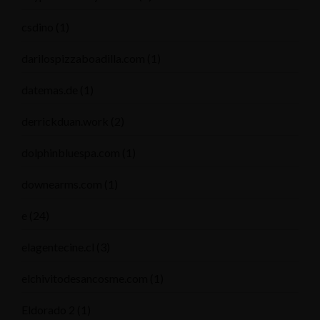
csdino
(1)
darilospizzaboadilla.com
(1)
datemas.de
(1)
derrickduan.work
(2)
dolphinbluespa.com
(1)
downearms.com
(1)
e
(24)
elagentecine.cl
(3)
elchivitodesancosme.com
(1)
Eldorado 2
(1)