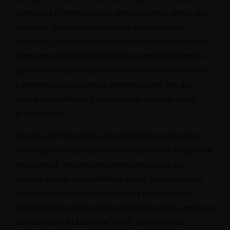
operadora é conhecida pela oferta de poker online, algo
que não é tão comum nos casinos licenciados em
Portugal. Comparando com os casinos físicos, os online
oferecem uma lista maior de jogos, menores limites de
apostas e mais promoções. Isso os torna mais acessíveis
e atraentes para novatos e veteranos alike. Um dos
principais benefícios é a capacidade de testar jogos
gratuitamente.
Se gosta do Halloween, a Blood Suckers é uma ótima
escolha, por ser baseada no tema das bruxas, vampiros e
fantasmas. É uma das slots menos arriscadas que
existem, por ser de volatilidade baixa. Em todo o caso,
nenhuma destas medidas dispensa a consulta de um
especialista. Se estiver com suspeitas de adição, entre em
contacto com a Linha Vida “1414” e procure mais