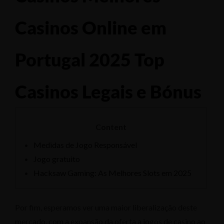
Casinos Online em
Portugal 2025 Top
Casinos Legais e Bónus
Content
Medidas de Jogo Responsável
Jogo gratuito
Hacksaw Gaming: As Melhores Slots em 2025
Por fim, esperamos ver uma maior liberalização deste
mercado, com a expansão da oferta a jogos de casino ao