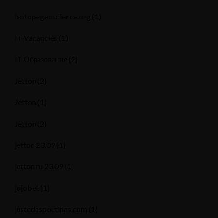
isotopegeoscience.org
(1)
IT Vacancies
(1)
IT Образование
(2)
Jetton
(2)
Jetton
(1)
Jetton
(2)
jetton 23.09
(1)
jetton ru 23.09
(1)
jojobet
(1)
justedespoutines.com
(1)