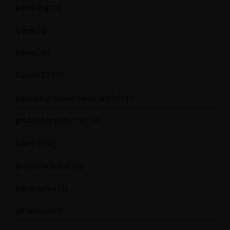
gambling
(1)
Game
(1)
games
(8)
Genel
(2.117)
gigaspinz-casino-nederland.nl
(1)
globalshopperu.com
(1)
Glory tr
(1)
glory-casinos tr
(1)
glorycasino
(1)
gmsbox.pl
(3)