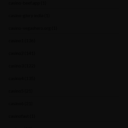
casino-beef.app
(1)
casino-glory india
(1)
casino-vegashero.org
(1)
casino1
(136)
casino2
(141)
casino3
(122)
casino4
(135)
casino5
(21)
casino6
(21)
casinofast
(1)