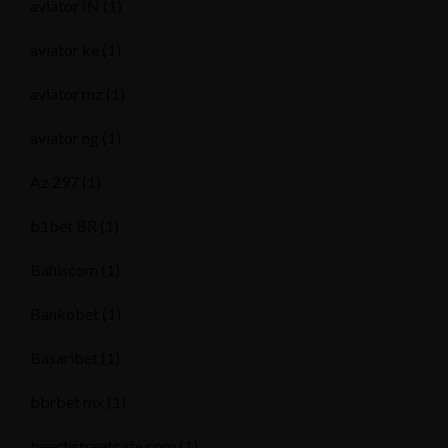
aviator IN
(1)
aviator ke
(1)
aviator mz
(1)
aviator ng
(1)
Az 297
(1)
b1bet BR
(1)
Bahiscom
(1)
Bankobet
(1)
Basaribet
(1)
bbrbet mx
(1)
beechstreetcafe.com
(1)