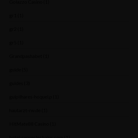
Golazzo Casino
(1)
gr1
(1)
gr2
(1)
gr5
(1)
Grandpashabet
(1)
guide
(5)
guides
(3)
gulpilhares-hoquei.p
(1)
hautarzt-rw.de
(1)
HitMate88 Casino
(1)
hotel-renneslesbains.com
(1)