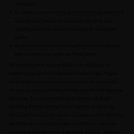
πληρωμών.
Οι παίκτες μπορούν επίσης να απολαύσουν μια αυθεντική
εμπειρία Live Casino, με πραγματικούς ντίλερ, ροή
υψηλής ευκρίνειας και αλληλεπίδραση σε πραγματικό
χρόνο.
Ανακαλύψτε αποκλειστικά παιχνίδια που αναπτύχθηκαν
από την εσωτερική ομάδα του NineCasino.
Τα παιχνίδια μας με θέμα τα βιβλία σας ταξιδεύουν σε
περιπέτειες γεμάτες μυστήριο και συναρπαστικές στιγμές.
Αυτά τα φρουτάκια συχνά περιλαμβάνουν συναρπαστικές
ιστορίες και γύρους μπόνους που σας κρατούν στην άκρη της
θέσης σας. Τίτλοι όπως τα Book of Lifeless και Book
involving Ra είναι αγαπημένα των παικτών σε αυτήν την
κατηγορία. Για όσους προτιμούν τα κλασικά καζίνο παιχνίδια,
προσφέρουμε μια μεγάλη γκάμα επιτραπέζιων παιχνιδιών,
συμπεριλαμβανομένων των blackjack, ρουλέτα, μπακαρά