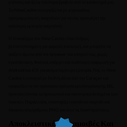
μπόνους και άλλα πολύτιμα βραβεία από το κατάστημά μας.
Το NineCasino συνεργάζεται με κορυφαίους
προγραμματιστές παιχνιδιών για να σας προσφέρει την
καλύτερη εμπειρία παιχνιδιού.
Η πλατφόρμα του Nine Casino είναι πλήρως
βελτιστοποιημένη για φορητές συσκευές, και μπορείτε να
παίξετε άμεσα από τον browser του κινητού σας, χωρίς
εγκατάσταση. Φυσικά, υπάρχει και διαθέσιμη εφαρμογή για
Android και iOS για ακόμα ταχύτερη εμπειρία. Ναι, το Nine
Casino λειτουργεί με διεθνή άδεια από την Curaçao και
εφαρμόζει τα πιο πρόσφατα πρότυπα κρυπτογράφησης SSL,
προστατεύοντας τα προσωπικά και οικονομικά δεδομένα των
παικτών. Παράλληλα, υποστηρίζει υπεύθυνο παιχνίδι και
δίκαιους αλγόριθμους RNG για όλες τις δραστηριότητες.
Αποκλειστικές Ανταμοιβές Και