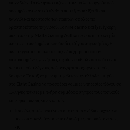
παιχνιδιών. Τα ελληνικα καζινο με αδεια λειτουργούν υπό
αυστηρό κανονιστικό πλαίσιο που εξασφαλίζει δίκαιο
παιχνίδι και προστασία των παικτών σε όλες τις
δραστηριότητες παιχνιδιού. Το nine casino κατέχει έγκυρη
άδεια από την Malta Gaming Authority που αποτελεί μία
από τις πιο αυστηρές δικαιοδοσίες τζόγου παγκοσμίως. Η
άδεια εγγυάται ότι όλα τα παιχνίδια χρησιμοποιούν
πιστοποιημένες γεννήτριες τυχαίων αριθμών και υπόκεινται
σε τακτικούς ελέγχους από ανεξάρτητους οργανισμούς
δοκιμών. Το καζινο με νομιμη αδεια στην ελλαδα επιτρέπει
στο Eight Casino να προσφέρει νόμιμες υπηρεσίες τζόγου σε
Έλληνες παίκτες με πλήρη συμμόρφωση προς τους τοπικούς
και ευρωπαϊκούς κανονισμούς.
Και πάλι, αυτό είναι ένα ακόμη από τα σχέδια παιχνιδιών
μας που συνοδεύονται από αδιανόητες εταιρικές σχέσεις
🤝.