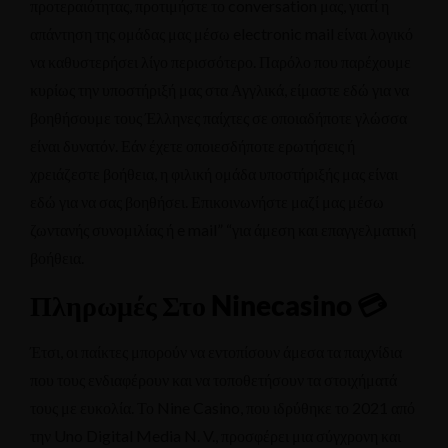
προτεραιότητας, προτιμήστε το conversation μας, γιατί η
απάντηση της ομάδας μας μέσω electronic mail είναι λογικό
να καθυστερήσει λίγο περισσότερο. Παρόλο που παρέχουμε
κυρίως την υποστήριξή μας στα Αγγλικά, είμαστε εδώ για να
βοηθήσουμε τους Έλληνες παίχτες σε οποιαδήποτε γλώσσα
είναι δυνατόν. Εάν έχετε οποιεσδήποτε ερωτήσεις ή
χρειάζεστε βοήθεια, η φιλική ομάδα υποστήριξής μας είναι
εδώ για να σας βοηθήσει. Επικοινωνήστε μαζί μας μέσω
ζωντανής συνομιλίας ή e mail” “για άμεση και επαγγελματική
βοήθεια.
Πληρωμές Στο Ninecasino 💳
Έτσι, οι παίκτες μπορούν να εντοπίσουν άμεσα τα παιχνίδια
που τους ενδιαφέρουν και να τοποθετήσουν τα στοιχήματά
τους με ευκολία. Το Nine Casino, που ιδρύθηκε το 2021 από
την Uno Digital Media N. V., προσφέρει μια σύγχρονη και