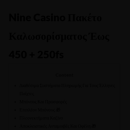
Nine Casino Πακέτο
Καλωσορίσματος Έως
450 + 250fs
Content
Διαθέσιμα Συστήματα Πληρωμής Για Τους Έλληνες
Παίχτες
Μπόνους Και Προσφορές
Επιπλέον Μπόνους 🎁
Πλεονεκτήματα Καζίνο
Αποκλειστικές Ανταμοιβές Και Οφέλη 🎁