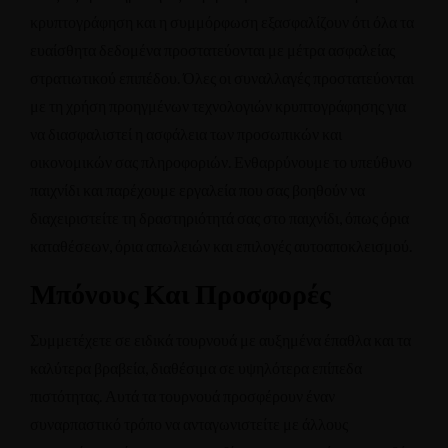
κρυπτογράφηση και η συμμόρφωση εξασφαλίζουν ότι όλα τα
ευαίσθητα δεδομένα προστατεύονται με μέτρα ασφαλείας
στρατιωτικού επιπέδου. Όλες οι συναλλαγές προστατεύονται
με τη χρήση προηγμένων τεχνολογιών κρυπτογράφησης για
να διασφαλιστεί η ασφάλεια των προσωπικών και
οικονομικών σας πληροφοριών. Ενθαρρύνουμε το υπεύθυνο
παιχνίδι και παρέχουμε εργαλεία που σας βοηθούν να
διαχειριστείτε τη δραστηριότητά σας στο παιχνίδι, όπως όρια
καταθέσεων, όρια απωλειών και επιλογές αυτοαποκλεισμού.
Μπόνους Και Προσφορές
Συμμετέχετε σε ειδικά τουρνουά με αυξημένα έπαθλα και τα
καλύτερα βραβεία, διαθέσιμα σε υψηλότερα επίπεδα
πιστότητας. Αυτά τα τουρνουά προσφέρουν έναν
συναρπαστικό τρόπο να ανταγωνιστείτε με άλλους