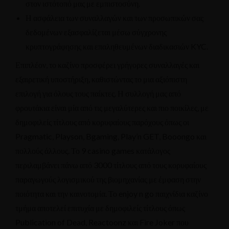
στον ιστότοπό μας με εμπιστοσύνη.
Η ασφάλεια των συναλλαγών και των προσωπικών σας
δεδομένων εξασφαλίζεται μέσω σύγχρονης
κρυπτογράφησης και επαληθευμένων διαδικασιών KYC.
Επιπλέον, το καζίνο προσφέρει γρήγορες συναλλαγές και
εξαιρετική υποστήριξη, καθιστώντας το μια αξιόπιστη
επιλογή για όλους τους παίκτες. Η συλλογή μας από
φρουτάκια είναι μία από τις μεγαλύτερες και πιο ποικίλες, με
δημοφιλείς τίτλους από κορυφαίους παρόχους όπως οι
Pragmatic, Playson, Bgaming, Play’n GET, Booongo και
πολλούς άλλους. Το 9 casino games κατάλογος
περιλαμβάνει πάνω από 3000 τίτλους από τους κορυφαίους
παραγωγούς λογισμικού της βιομηχανίας με έμφαση στην
ποιότητα και την καινοτομία. Το enjoy n go παιχνίδια καζίνο
τμήμα αποτελεί επιτυχία με δημοφιλείς τίτλους όπως
Publication of Dead, Reactoonz και Fire Joker που