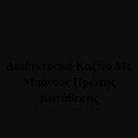
Yalova-İzmit karayolu 5.km, Çiftlikköy - YALOVA
0551 6854116
Διαδικτυακό Καζίνο Με
Μπόνους Πρώτης
Κατάθεσης
30 EYLÜL 2025 IN
GENEL