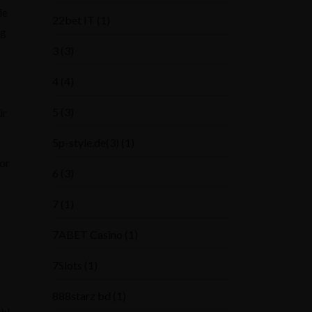
ie
22bet IT
(1)
ng
3
(3)
4
(4)
5
(3)
ür
5p-style.de(3)
(1)
tor
6
(3)
7
(1)
7ABET Casino
(1)
7Slots
(1)
888starz bd
(1)
hl