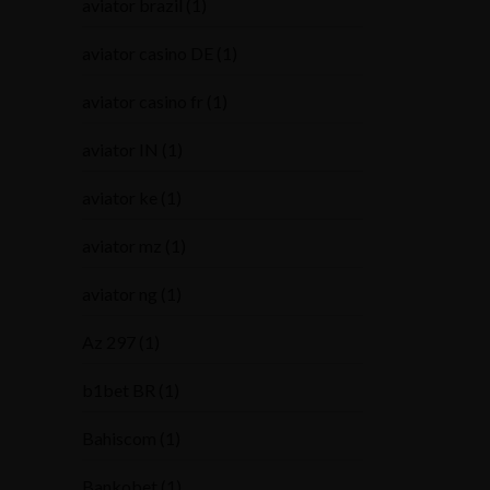
aviator brazil
(1)
aviator casino DE
(1)
aviator casino fr
(1)
aviator IN
(1)
aviator ke
(1)
aviator mz
(1)
aviator ng
(1)
Az 297
(1)
b1bet BR
(1)
Bahiscom
(1)
Bankobet
(1)