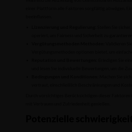
einer Plattform alle Faktoren sorgfältig abwägen. Ei
beeinflussen.
Lizenzierung und Regulierung:
Stellen Sie siche
operiert, um Fairness und Sicherheit zu garantieren
Vergütungsmethoden Methoden:
Validieren Si
Vergütungsmethoden optionen bietet, um einfache
Reputation und Bewertungen:
Erledigen Sie ei
und lesen Sie individuelle Bewertungen, um die Zu
Bedingungen und Konditionen:
Machen Sie sich
vertraut, einschließlich Beschränkungen und Kos
Durch vorsichtiges Berücksichtigen dieser Faktoren
mit Vertrauen und Zufriedenheit genießen.
Potenzielle schwierigke