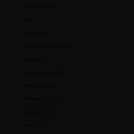
8ty8 Casino
(1)
9
(1)
aeiseg.pt
(1)
agoraponferrada.es
(1)
AI News
(3)
h
airsoftparadise.cl
(2)
o/
Alev casino tr
(2)
os
alfalegacyco.com
(1)
Amonbet (1)
(1)
archive
(45)