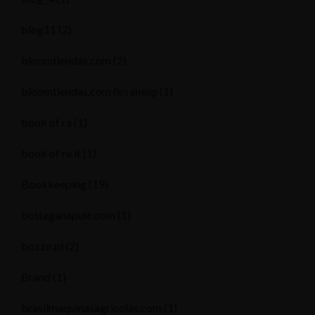
blog11
(2)
bloomtiendas.com
(2)
bloomtiendas.com без анкор
(1)
book of ra
(1)
book of ra it
(1)
Bookkeeping
(19)
botteganapule.com
(1)
bozzo.pl
(2)
Brand
(1)
brasilmaquinasagricolas.com
(1)