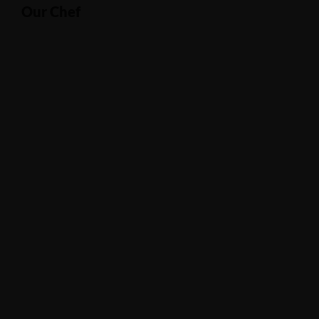
Our Chef