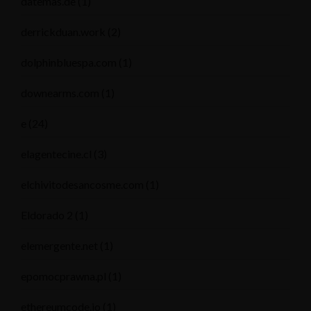
datemas.de
(1)
derrickduan.work
(2)
dolphinbluespa.com
(1)
downearms.com
(1)
e
(24)
elagentecine.cl
(3)
elchivitodesancosme.com
(1)
Eldorado 2
(1)
elemergente.net
(1)
epomocprawna.pl
(1)
ethereumcode.io
(1)