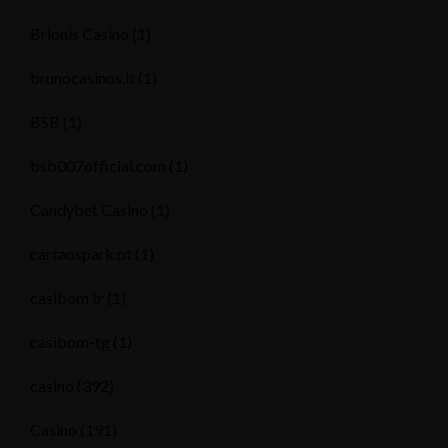
Brionis Casino
(1)
brunocasinos.it
(1)
BSB
(1)
bsb007official.com
(1)
Candybet Casino
(1)
cartaospark.pt
(1)
casibom tr
(1)
casibom-tg
(1)
casino
(392)
Casino
(191)