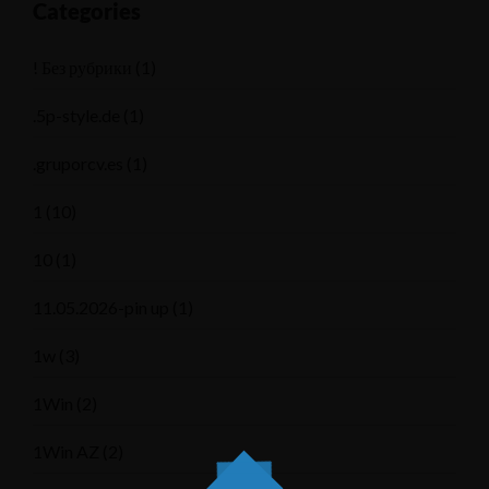
Categories
! Без рубрики
(1)
.5p-style.de
(1)
.gruporcv.es
(1)
1
(10)
10
(1)
11.05.2026-pin up
(1)
1w
(3)
1Win
(2)
1Win AZ
(2)