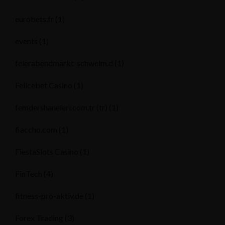
eurobets.fr
(1)
events
(1)
feierabendmarkt-schwelm.d
(1)
Felicebet Casino
(1)
femdershaneleri.com.tr (tr)
(1)
fiaccho.com
(1)
FiestaSlots Casino
(1)
FinTech
(4)
fitness-pro-aktiv.de
(1)
Forex Trading
(3)