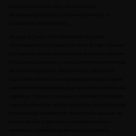
caraterísticas destes sites, destacamos os
levantamentos imediatos, mas essencialmente, a
qualidade da oferta de jogos.
As apps de Casino têm representado um papel
determinante no crescimento do setor de jogo online em
Portugal nos últimos anos. A oferta de casinos online em
Portugal está a crescer e com isso também aumentam as
dúvidas dos jogadores. Um casino que cumpra com
todos estes critérios tem as garantias necessárias para
quem procura um site para jogar sem comprometer a sua
segurança. Todos os sites aqui recomendados cumprem
com estes princípios, até porque muitos são condicionais
para obtenção e manutenção da licença de operação no
nosso país. Sim, o que reduz a vantagem da casa e
aumenta as chances de ganhar para os jogadores.