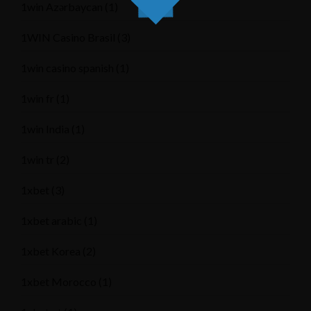
1win Azərbaycan
(1)
1WIN Casino Brasil
(3)
1win casino spanish
(1)
1win fr
(1)
1win India
(1)
1win tr
(2)
1xbet
(3)
1xbet arabic
(1)
1xbet Korea
(2)
1xbet Morocco
(1)