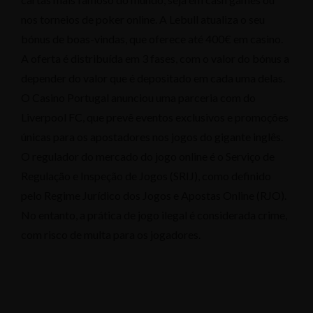
nos torneios de poker online. A Lebull atualiza o seu
bónus de boas-vindas, que oferece até 400€ em casino.
A oferta é distribuída em 3 fases, com o valor do bónus a
depender do valor que é depositado em cada uma delas.
O Casino Portugal anunciou uma parceria com do
Liverpool FC, que prevê eventos exclusivos e promoções
únicas para os apostadores nos jogos do gigante inglês.
O regulador do mercado do jogo online é o Serviço de
Regulação e Inspeção de Jogos (SRIJ), como definido
pelo Regime Jurídico dos Jogos e Apostas Online (RJO).
No entanto, a prática de jogo ilegal é considerada crime,
com risco de multa para os jogadores.