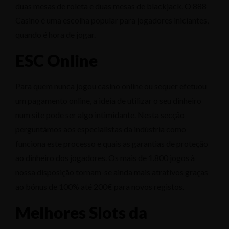
duas mesas de roleta e duas mesas de blackjack. O 888
Casino é uma escolha popular para jogadores iniciantes,
quando é hora de jogar.
ESC Online
Para quem nunca jogou casino online ou sequer efetuou
um pagamento online, a ideia de utilizar o seu dinheiro
num site pode ser algo intimidante. Nesta secção
perguntámos aos especialistas da indústria como
funciona este processo e quais as garantias de proteção
ao dinheiro dos jogadores. Os mais de 1.800 jogos à
nossa disposição tornam-se ainda mais atrativos graças
ao bónus de 100% até 200€ para novos registos.
Melhores Slots da