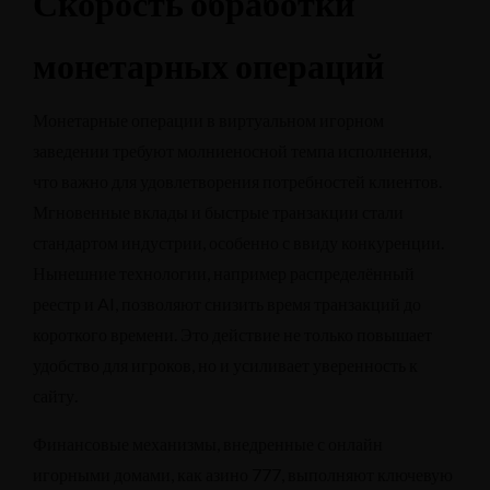
Скорость обработки
монетарных операций
Монетарные операции в виртуальном игорном
заведении требуют молниеносной темпа исполнения,
что важно для удовлетворения потребностей клиентов.
Мгновенные вклады и быстрые транзакции стали
стандартом индустрии, особенно с ввиду конкуренции.
Нынешние технологии, например распределённый
реестр и AI, позволяют снизить время транзакций до
короткого времени. Это действие не только повышает
удобство для игроков, но и усиливает уверенность к
сайту.
Финансовые механизмы, внедренные с онлайн
игорными домами, как азино 777, выполняют ключевую