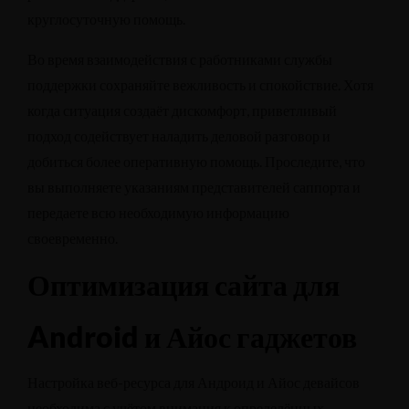
круглосуточную помощь.
Во время взаимодействия с работниками службы
поддержки сохраняйте вежливость и спокойствие. Хотя
когда ситуация создаёт дискомфорт, приветливый
подход содействует наладить деловой разговор и
добиться более оперативную помощь. Проследите, что
вы выполняете указаниям представителей саппорта и
передаете всю необходимую информацию
своевременно.
Оптимизация сайта для
Android и Айос гаджетов
Настройка веб-ресурса для Андроид и Айос девайсов
необходима с учётом внимания к определённых