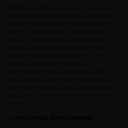
Помимо, этого, размер ставок выполняет основную роль
в достижении дополнительных выгод. Многие игорных
заведений предоставляют системы вознаграждений, в
которых геймеры накапливают поинты за каждую
ставку. Эти самые баллы допустимо превратить на
реальные деньги или иные значимые призы. К примеру,
при достижении определенного уровня в системе
лояльности, геймер может открыть доступ к
эксклюзивным турнирам или личному менеджеру.
Важно осознавать, что требования и регламенты могут
изменяться в отношении к игорного заведения, поэтому
всегда советуется тщательно проверять оферты перед
участием.
Структура достижений