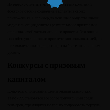
Интересно отметить, что многие из этих компаний
фокусируются на социальные аспекты в своих
приложениях. Например, включение с общественными
медиа или опция делиться результатами с приятелями
стали значимой частью игрового процесса. Эти опции
способствуют не только привлечению пользователей, но
и их вовлечению в процесс игры на более интенсивном
уровне.
Конкурсы с призовым
капиталом
Конкурсы с призовым пулом в онлайн казино, как
azino777, становятся все более популярными среди
геймеров, стремящихся не только попробовать фортуна,