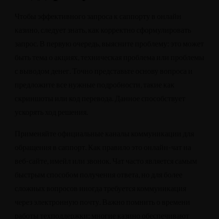
Чтобы эффективного запроса к саппорту в онлайн
казино, следует знать, как корректно сформулировать
запрос. В первую очередь, выясните проблему: это может
быть тема о акциях, техническая проблема или проблемы
с выводом денег. Точно представьте основу вопроса и
предложите все нужные подробности, такие как
скриншоты или код перевода. Данное способствует
ускорять ход решения.
Применяйте официальные каналы коммуникации для
обращения в саппорт. Как правило это онлайн-чат на
веб-сайте, имейл или звонок. Чат часто является самым
быстрым способом получения ответа, но для более
сложных вопросов иногда требуется коммуникация
через электронную почту. Важно помнить о времени
работы техподдержки; многие казино обеспечивают