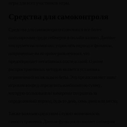
игры для всех участников игры.
Средства для самоконтроля
Средства для самоконтроля становятся все более
популярными среди геймеров в онлайн казино. Данные
инструменты помогают управлять период и финансы,
потраченные на игорные развлечения, что
предотвращает негативных последствий. Одним
распространённых методов является установка
ограничений на вклады и беты. Это предоставляет шанс
игрокам вперед определить наибольшую сумму,
которую пользователи намерены потратить за
определенный период, будь то день, семь дней или месяц.
Также важным средством служит возможность
самоотстранения. Данная функция позволяет геймерам