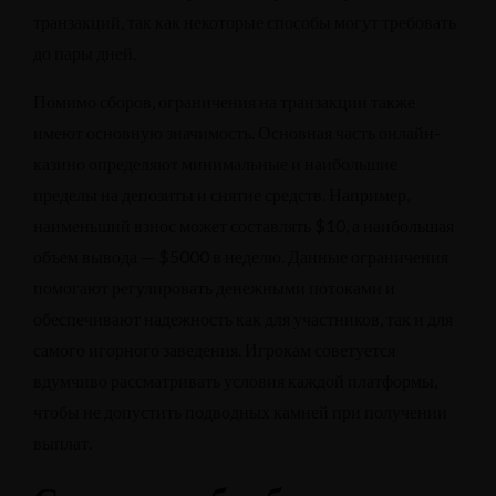
транзакций, так как некоторые способы могут требовать
до пары дней.
Помимо сборов, ограничения на транзакции также
имеют основную значимость. Основная часть онлайн-
казино определяют минимальные и наибольшие
пределы на депозиты и снятие средств. Например,
наименьший взнос может составлять $10, а наибольшая
объем вывода — $5000 в неделю. Данные ограничения
помогают регулировать денежными потоками и
обеспечивают надежность как для участников, так и для
самого игорного заведения. Игрокам советуется
вдумчиво рассматривать условия каждой платформы,
чтобы не допустить подводных камней при получении
выплат.