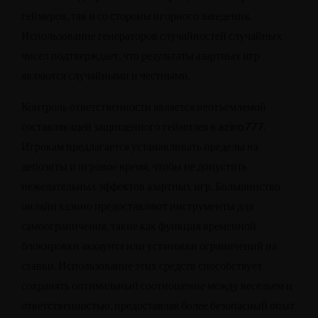
геймеров, так и со стороны игорного заведения.
Использование генераторов случайностей случайных
чисел подтверждает, что результаты азартных игр
являются случайными и честными.
Контроль ответственности является неотъемлемой
составляющей защищенного геймплея в azino777.
Игрокам предлагается устанавливать пределы на
депозиты и игровое время, чтобы не допустить
нежелательных эффектов азартных игр. Большинство
онлайн казино предоставляют инструменты для
самоограничения, такие как функция временной
блокировки аккаунта или установки ограничений на
ставки. Использование этих средств способствует
сохранять оптимальный соотношение между весельем и
ответственностью, предоставляя более безопасный опыт