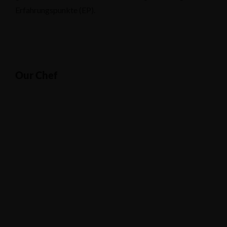
Erfahrungspunkte (EP).
Our Chef