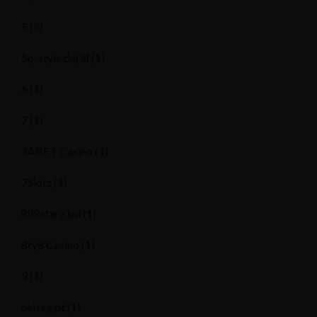
5
(2)
5p-style.de(3)
(1)
6
(1)
7
(1)
7ABET Casino
(1)
7Slots
(1)
888starz bd
(1)
8ty8 Casino
(1)
9
(1)
aeiseg.pt
(1)