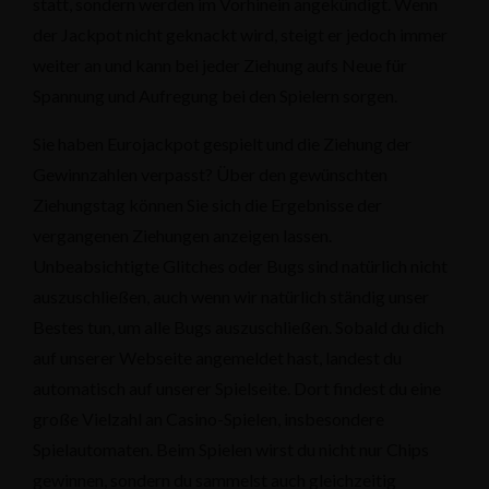
statt, sondern werden im Vorhinein angekündigt. Wenn
der Jackpot nicht geknackt wird, steigt er jedoch immer
weiter an und kann bei jeder Ziehung aufs Neue für
Spannung und Aufregung bei den Spielern sorgen.
Sie haben Eurojackpot gespielt und die Ziehung der
Gewinnzahlen verpasst? Über den gewünschten
Ziehungstag können Sie sich die Ergebnisse der
vergangenen Ziehungen anzeigen lassen.
Unbeabsichtigte Glitches oder Bugs sind natürlich nicht
auszuschließen, auch wenn wir natürlich ständig unser
Bestes tun, um alle Bugs auszuschließen. Sobald du dich
auf unserer Webseite angemeldet hast, landest du
automatisch auf unserer Spielseite. Dort findest du eine
große Vielzahl an Casino-Spielen, insbesondere
Spielautomaten. Beim Spielen wirst du nicht nur Chips
gewinnen, sondern du sammelst auch gleichzeitig