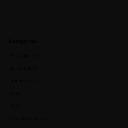
Categories
! Без рубрики
(1)
.5p-style.de
(1)
.gruporcv.es
(1)
1
(11)
10
(1)
11.05.2026-pin up
(1)