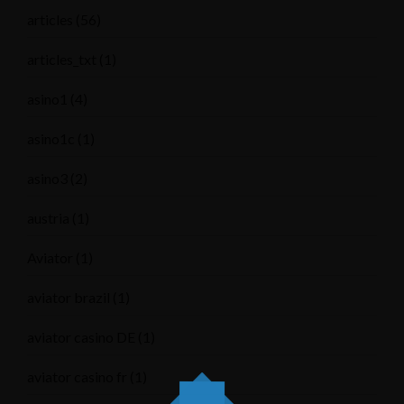
articles
(56)
articles_txt
(1)
asino1
(4)
asino1c
(1)
asino3
(2)
austria
(1)
Aviator
(1)
aviator brazil
(1)
aviator casino DE
(1)
aviator casino fr
(1)