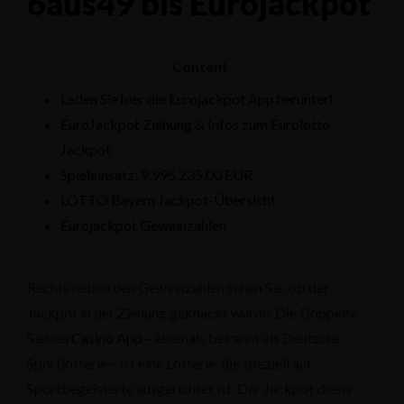
6aus49 bis Eurojackpot
Content
Laden Sie hier die Eurojackpot App herunter!
EuroJackpot Ziehung & Infos zum Eurolotto
Jackpot
Spieleinsatz: 9.995.235,00 EUR
LOTTO Bayern Jackpot-Übersicht
Eurojackpot Gewinnzahlen
Rechts neben den Gewinnzahlen sehen Sie, ob der
Jackpot in der Ziehung geknackt wurde. Die Doppelte
Sieben
Casino App
– ehemals bekannt als Deutsche
Sportlotterie – ist eine Lotterie, die speziell auf
Sportbegeisterte ausgerichtet ist. Der Jackpot dieser