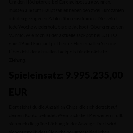
Um den Höchstpreis bei Eurojackpot zu gewinnen,
müssen alle fünf Hauptzahlen neben den zwei Eurozahlen
mit den gezogenen Zahlen übereinstimmen. Dies wird
jede Woche wiederholt, bis die Jackpot-Obergrenze von
90 Mio. Wie hoch ist der aktuelle Jackpot bei LOTTO
6aus49 und Eurojackpot heute? Hier erhalten Sie eine
Übersicht der aktuellen Jackpots für die nächste
Ziehung.
Spieleinsatz: 9.995.235,00
EUR
Dort siehst du die Anzahl an Chips, die sich derzeit auf
deinem Konto befindet. Wenn sich die EP erweitern, füllt
sich auch die grüne Färbung in der Anzeige. Dort wird
sichergestellt, dass Sie nicht bei unterschiedlichen