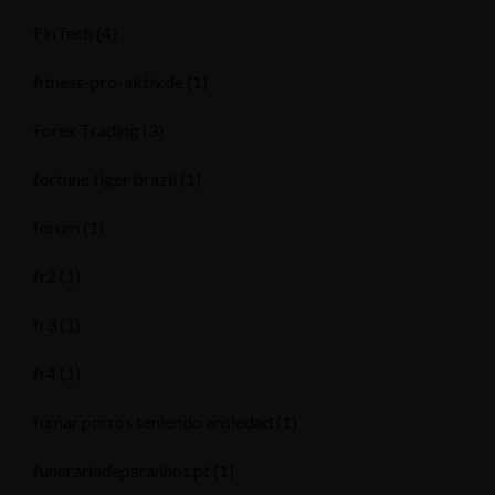
FinTech
(4)
fitness-pro-aktiv.de
(1)
Forex Trading
(3)
fortune tiger brazil
(1)
forum
(1)
fr2
(1)
fr3
(1)
fr4
(1)
fumar porros teniendo ansiedad
(1)
funerariadeparanhos.pt
(1)