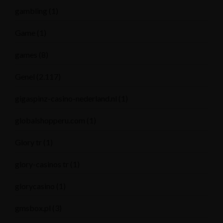
gambling
(1)
Game
(1)
games
(8)
Genel
(2.117)
gigaspinz-casino-nederland.nl
(1)
globalshopperu.com
(1)
Glory tr
(1)
glory-casinos tr
(1)
glorycasino
(1)
gmsbox.pl
(3)