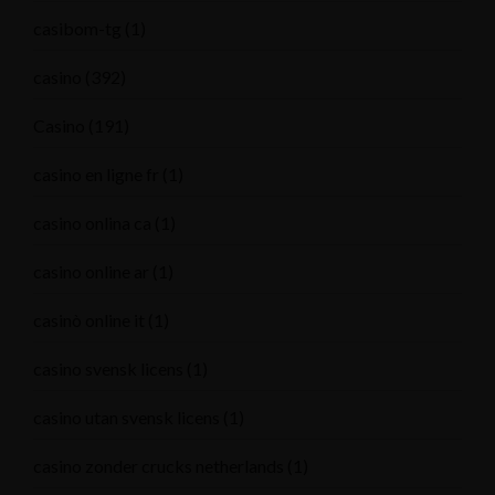
casibom-tg
(1)
casino
(392)
Casino
(191)
casino en ligne fr
(1)
casino onlina ca
(1)
casino online ar
(1)
casinò online it
(1)
casino svensk licens
(1)
casino utan svensk licens
(1)
casino zonder crucks netherlands
(1)