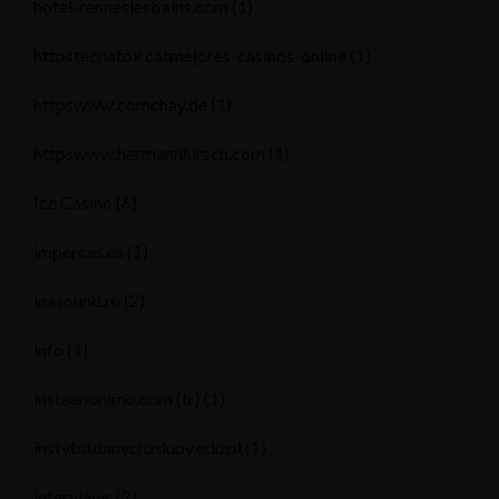
hotel-renneslesbains.com
(1)
httpstecnatox.catmejores-casinos-online
(1)
httpswww.comchay.de
(1)
httpswww.hermannhirsch.com
(1)
Ice Casino
(6)
impercas.es
(1)
inasound.ru
(2)
info
(1)
instaanonimo.com (tr)
(1)
instytutdanychzdupy.edu.pl
(1)
interviews
(2)