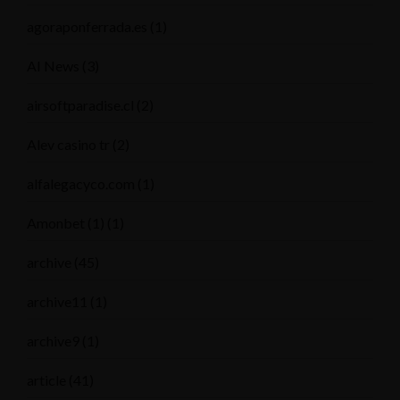
agoraponferrada.es
(1)
AI News
(3)
airsoftparadise.cl
(2)
Alev casino tr
(2)
alfalegacyco.com
(1)
Amonbet (1)
(1)
archive
(45)
archive11
(1)
archive9
(1)
article
(41)