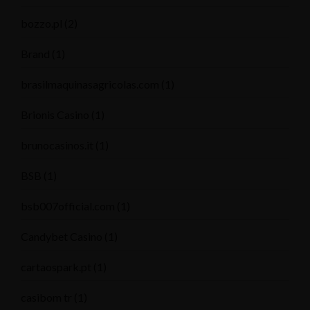
bozzo.pl
(2)
Brand
(1)
brasilmaquinasagricolas.com
(1)
Brionis Casino
(1)
brunocasinos.it
(1)
BSB
(1)
bsb007official.com
(1)
Candybet Casino
(1)
cartaospark.pt
(1)
casibom tr
(1)