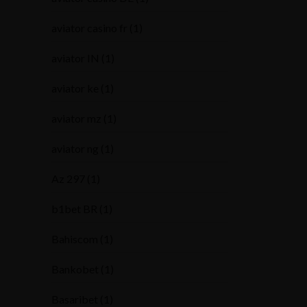
aviator casino fr
(1)
aviator IN
(1)
aviator ke
(1)
aviator mz
(1)
aviator ng
(1)
Az 297
(1)
b1bet BR
(1)
Bahiscom
(1)
Bankobet
(1)
Basaribet
(1)