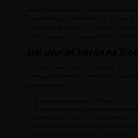
W dzisiejszym artykule przyjrzymy się procesowi usu
regulaminem tego serwisu. Wiele osób decyduje się
zrozumienia tego procesu jest znajomość zasad panuj
skutecznie usunąć konto oraz wyjaśnimy, co zawiera 
Jak usunąć konto na Slot
Aby usunąć konto na Slottica, najlepiej jest skorzyst
wymaga od użytkownika zrozumienia kilku najważniej
usunąć swoje konto:
Zaloguj się na swoje konto Slottica.
Skontaktuj się z obsługą klienta przez czat na 
W wiadomości poproś o zamknięcie konta, poda
Potwierdź swoją tożsamość, jeśli zostaniesz o 
Oczekuj na potwierdzenie usunięcia konta prze