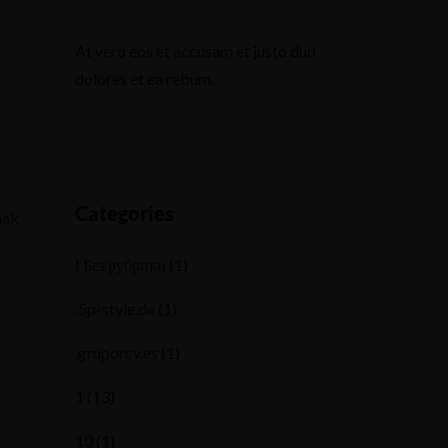
At vero eos et accusam et justo duo
dolores et ea rebum.
Categories
nak
! Без рубрики
(1)
.5p-style.de
(1)
.gruporcv.es
(1)
1
(13)
10
(1)