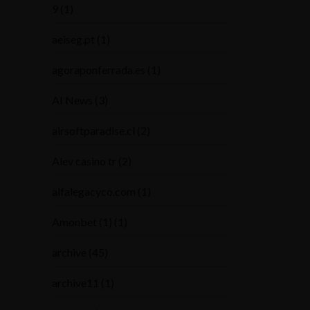
9
(1)
aeiseg.pt
(1)
agoraponferrada.es
(1)
AI News
(3)
airsoftparadise.cl
(2)
Alev casino tr
(2)
alfalegacyco.com
(1)
Amonbet (1)
(1)
archive
(45)
archive11
(1)