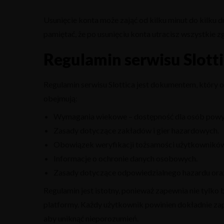
Usunięcie konta może zająć od kilku minut do kilku d
pamiętać, że po usunięciu konta utracisz wszystkie z
Regulamin serwisu Slott
Regulamin serwisu Slottica jest dokumentem, który 
obejmują:
Wymagania wiekowe – dostępność dla osób powyże
Zasady dotyczące zakładów i gier hazardowych.
Obowiązek weryfikacji tożsamości użytkownikó
Informacje o ochronie danych osobowych.
Zasady dotyczące odpowiedzialnego hazardu ora
Regulamin jest istotny, ponieważ zapewnia nie tylko
platformy. Każdy użytkownik powinien dokładnie zap
aby uniknąć nieporozumień.