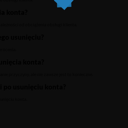
ia konta?
zależności od obciążenia obsługi klienta.
ego usunięciu?
wrócenia.
nięcia konta?
e przyczyny, ale nie zawsze jest to konieczne.
i po usunięciu konta?
unięciu konta.