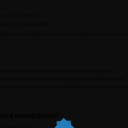
iu.
o gry w przyszłości.
śli były takie wcześniej.
ekwencje przed podjęciem decyzji o usunięciu konta, aby uniknąć
wykonać w kilku prostych krokach, jednak należy pamiętać o
ym działaniem. Zrozumienie zasad panujących na platformie jest
zypadku decyzji o jej zakończeniu, dokonać tego w sposób świadom
ttica samodzielnie?
 obsługi klienta.