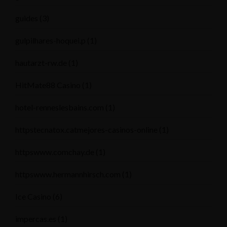
guides
(3)
gulpilhares-hoquei.p
(1)
hautarzt-rw.de
(1)
HitMate88 Casino
(1)
hotel-renneslesbains.com
(1)
httpstecnatox.catmejores-casinos-online
(1)
httpswww.comchay.de
(1)
httpswww.hermannhirsch.com
(1)
Ice Casino
(6)
impercas.es
(1)