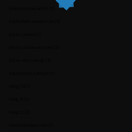
biancorestaurant.cl
(1)
bibliothek-sundern.de
(1)
bizzo casino
(1)
bizzo-cassino.eu.com
(1)
bizzo-slot.com.gr
(1)
blazespinscasino.pl
(1)
blog
(187)
blog_4
(1)
blog11
(2)
bloomtiendas.com
(2)