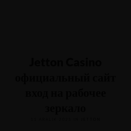
Yalova-İzmit karayolu 5.km, Çiftlikköy - YALOVA
0551 6854116
Jetton Casino
официальный сайт
вход на рабочее
зеркало
11 ARALIK 2025 IN
JETTON