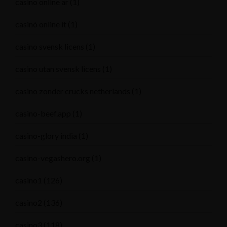
casino online ar
(1)
casinò online it
(1)
casino svensk licens
(1)
casino utan svensk licens
(1)
casino zonder crucks netherlands
(1)
casino-beef.app
(1)
casino-glory india
(1)
casino-vegashero.org
(1)
casino1
(126)
casino2
(136)
casino3
(118)