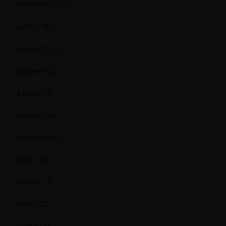
Amonbet (1)
(1)
archive
(45)
archive11
(1)
archive9
(1)
article
(41)
articles
(56)
articles_txt
(1)
asino1
(4)
asino1c
(1)
asino3
(2)
austria
(1)