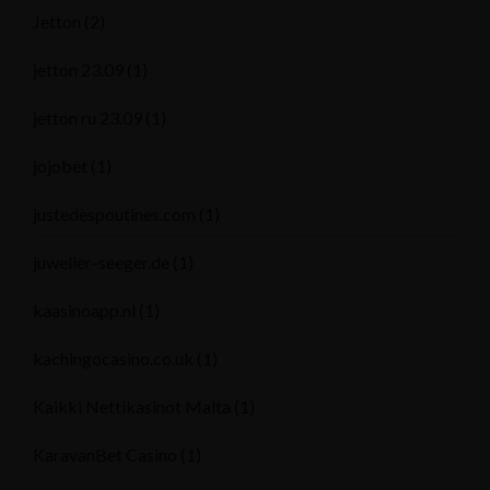
Jetton
(2)
jetton 23.09
(1)
jetton ru 23.09
(1)
jojobet
(1)
justedespoutines.com
(1)
juwelier-seeger.de
(1)
kaasinoapp.nl
(1)
kachingocasino.co.uk
(1)
Kaikki Nettikasinot Malta
(1)
KaravanBet Casino
(1)