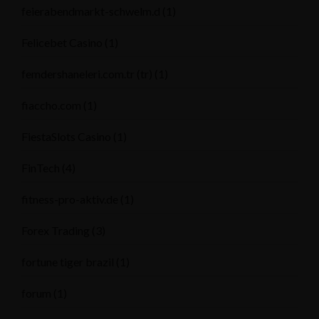
feierabendmarkt-schwelm.d
(1)
Felicebet Casino
(1)
femdershaneleri.com.tr (tr)
(1)
fiaccho.com
(1)
FiestaSlots Casino
(1)
FinTech
(4)
fitness-pro-aktiv.de
(1)
Forex Trading
(3)
fortune tiger brazil
(1)
forum
(1)