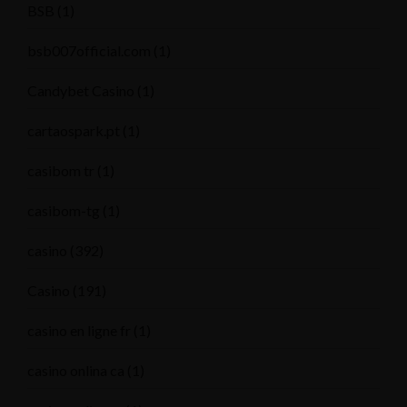
BSB
(1)
bsb007official.com
(1)
Candybet Casino
(1)
cartaospark.pt
(1)
casibom tr
(1)
casibom-tg
(1)
casino
(392)
Casino
(191)
casino en ligne fr
(1)
casino onlina ca
(1)