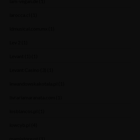
lam-vegan.de
(1)
larocca.cl
(1)
ldmusical.com.mx
(1)
Lev 2
(1)
Levant (1)
(1)
Levant Casino (3)
(1)
lewandowskakotala.pl
(1)
livrariamaranata.com
(1)
losblancos.pl
(1)
lowcyb.pl
(4)
mamistore.pt
(1)