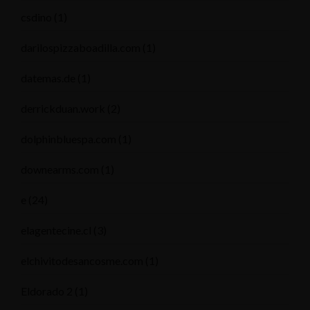
csdino
(1)
darilospizzaboadilla.com
(1)
datemas.de
(1)
derrickduan.work
(2)
dolphinbluespa.com
(1)
downearms.com
(1)
e
(24)
elagentecine.cl
(3)
elchivitodesancosme.com
(1)
Eldorado 2
(1)