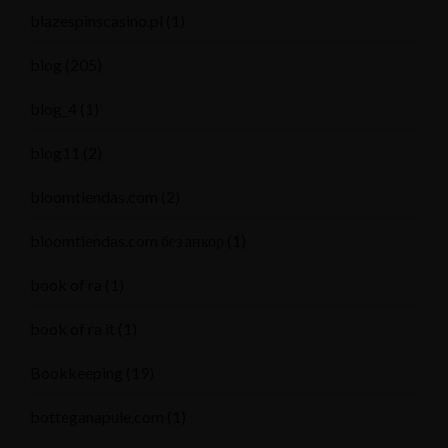
blazespinscasino.pl
(1)
blog
(205)
blog_4
(1)
blog11
(2)
bloomtiendas.com
(2)
bloomtiendas.com без анкор
(1)
book of ra
(1)
book of ra it
(1)
Bookkeeping
(19)
botteganapule.com
(1)