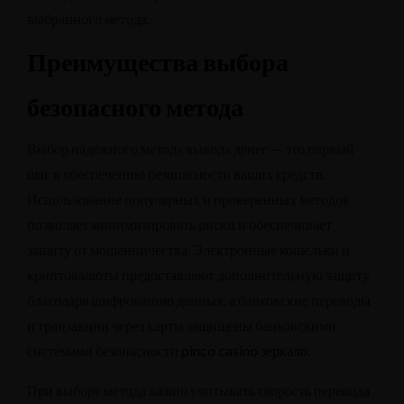
выбранного метода.
Преимущества выбора
безопасного метода
Выбор надежного метода вывода денег — это первый
шаг к обеспечению безопасности ваших средств.
Использование популярных и проверенных методов
позволяет минимизировать риски и обеспечивает
защиту от мошенничества. Электронные кошельки и
криптовалюты предоставляют дополнительную защиту
благодаря шифрованию данных, а банковские переводы
и транзакции через карты защищены банковскими
системами безопасности
pinco casino зеркало
.
При выборе метода важно учитывать скорость перевода