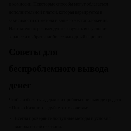
и комиссии. Некоторые способы могут облагаться
дополнительной платой, которая варьируется в
зависимости от метода и вашего местоположения.
Настоятельно рекомендуется изучить все условия
заранее и выбрать наиболее выгодный вариант.
Советы для
беспроблемного вывода
денег
Чтобы избежать задержек и проблем при выводе средств
с Пинко Казино, следуйте этим советам:
Всегда проверяйте доступные методы и условия
вывода на сайте казино.