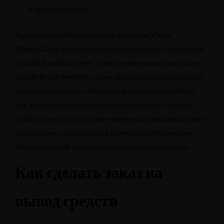
Криптовалюты
Кредитные/дебетовые карты, такие как Visa и
MasterCard, остаются одними из наиболее популярных
способов вывода денег. Электронные кошельки, такие
как Skrill или Neteller, также предоставляют быстрые и
надежные переводы. Банковские переводы подойдут
тем, кто предпочитает более традиционные способы
снятия средств. В последнее время криптовалюты, такие
как биткоин, становятся все более востребованными
благодаря своей анонимности и скорости перевода.
Как сделать заказ на
вывод средств