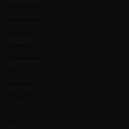
1xbet Korea
(2)
1xbet Morocco
(1)
1xbet pt
(1)
1xbet RU
(1)
1xbet russian1
(1)
2
(15)
22Bet BD
(1)
22bet IT
(1)
3
(2)
4
(4)