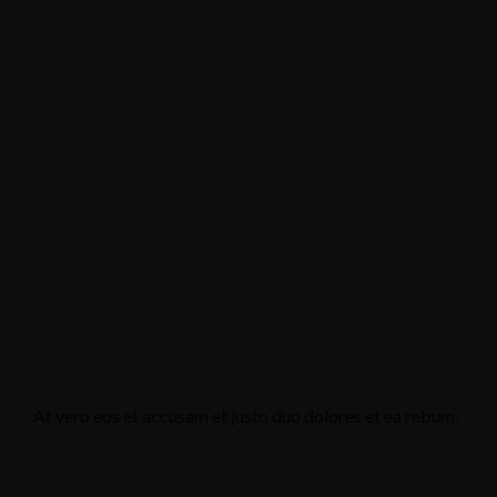
At vero eos et accusam et justo duo dolores et ea rebum.