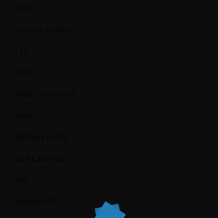
5
(2)
5p-style.de(3)
(1)
6
(1)
7
(1)
7ABET Casino
(1)
7Slots
(1)
888starz bd
(1)
8ty8 Casino
(1)
9
(1)
aeiseg.pt
(1)