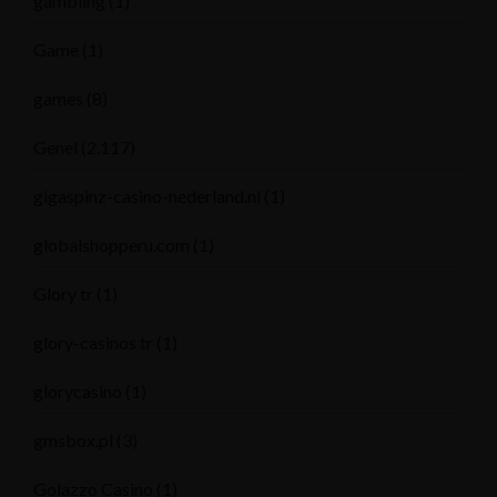
gambling
(1)
Game
(1)
games
(8)
Genel
(2.117)
gigaspinz-casino-nederland.nl
(1)
globalshopperu.com
(1)
Glory tr
(1)
glory-casinos tr
(1)
glorycasino
(1)
gmsbox.pl
(3)
Golazzo Casino
(1)