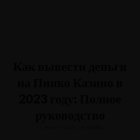
Yalova-İzmit karayolu 5.km, Çiftlikköy - YALOVA
0551 6854116
Как вывести деньги
на Пинко Казино в
2023 году: Полное
руководство
25 MAYIS 2025 IN
GENEL