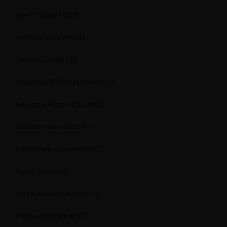
Beef Casino (3)
(1)
belfastcabs.com
(1)
Betero Casino
(1)
betwoon-2026casino.top
(2)
beyazparktopkapi.com
(1)
biancorestaurant.cl
(1)
bibliothek-sundern.de
(1)
bizzo casino
(1)
bizzo-cassino.eu.com
(1)
bizzo-slot.com.gr
(1)