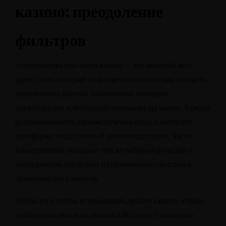
казино: преодоление
фильтров
Альтернатива веб-сайта казино — это запасной веб-
адрес сайта, который позволяет пользователям обходить
ограничения доступа, наложенные интернет-
провайдерами или государственными органами. Зеркала
разрабатываются для обеспечения входа к интернет-
платформе, когда главный домен недоступен. Часто
такие реплики обладают тем же набором функций и
интерфейсом, что делает их применение простым и
приятным для клиентов.
Чтобы того, чтобы использовать дублем казино, игроку
необходимо отыскать свежий URL-адрес с помощью