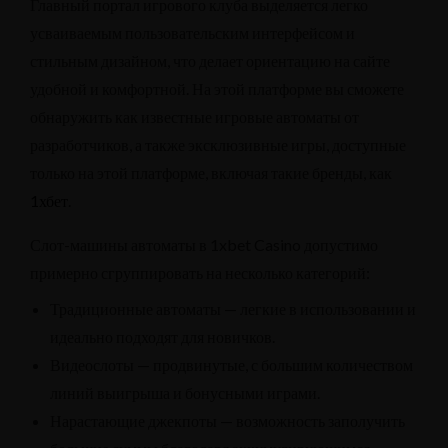
Главный портал игрового клуба выделяется легко
усваиваемым пользовательским интерфейсом и
стильным дизайном, что делает ориентацию на сайте
удобной и комфортной. На этой платформе вы сможете
обнаружить как известные игровые автоматы от
разработчиков, а также эксклюзивные игры, доступные
только на этой платформе, включая такие бренды, как
1хбет
.
Слот-машины автоматы в 1xbet Casino допустимо
примерно сгруппировать на несколько категорий:
Традиционные автоматы — легкие в использовании и
идеально подходят для новичков.
Видеослоты — продвинутые, с большим количеством
линий выигрыша и бонусными играми.
Нарастающие джекпоты — возможность заполучить