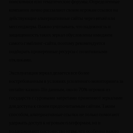
поисковики или тематические форумы. Определенные
компании лично рассылают своим игрокам ссылки на
действующие альтернативные сайты через email или
мессенджеры. Важно учитывать, что надежность и
защищенность таких зеркал обусловлены имиджем
самого гэмблинг-сайта, поэтому рекомендуется
подбирать проверенные ресурсы с позитивными
откликами.
Эксплуатация зеркал делается все более
востребованным в условиях усиленного мониторинга за
онлайн-казино. По данным, около 70% игроков из
государств с суровыми запретами применяют зеркалами
для доступа к своим предпочитаемым сайтам. Таким
способом, альтернативные ссылки не только помогают
удержать доступ к игровым платформам, но и
поддерживают постоянство игры, что особенно важно