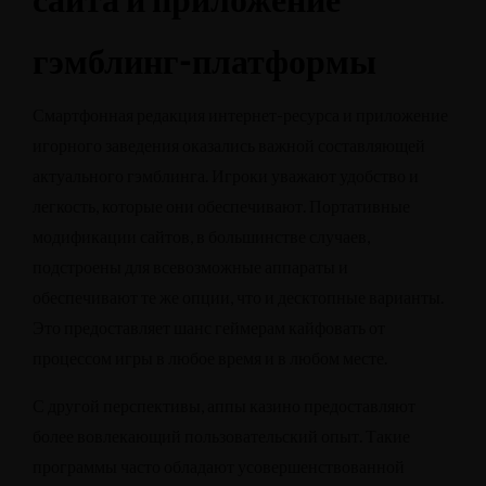
гэмблинг-платформы
Смартфонная редакция интернет-ресурса и приложение
игорного заведения оказались важной составляющей
актуального гэмблинга. Игроки уважают удобство и
легкость, которые они обеспечивают. Портативные
модификации сайтов, в большинстве случаев,
подстроены для всевозможные аппараты и
обеспечивают те же опции, что и десктопные варианты.
Это предоставляет шанс геймерам кайфовать от
процессом игры в любое время и в любом месте.
С другой перспективы, аппы казино предоставляют
более вовлекающий пользовательский опыт. Такие
программы часто обладают усовершенствованной