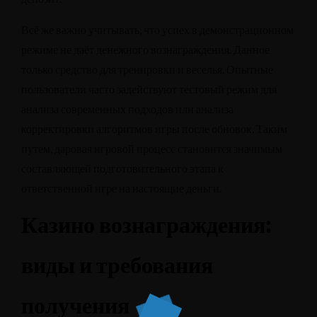
Всё же важно учитывать, что успех в демонстрационном
режиме не даёт денежного вознаграждения. Данное
только средство для тренировки и веселья. Опытные
пользователи часто задействуют тестовый режим для
анализа современных подходов или анализа
корректировки алгоритмов игры после обновок. Таким
путем, даровая игровой процесс становится значимым
составляющей подготовительного этапа к
ответственной игре на настоящие деньги.
Казино вознаграждения:
виды и требования
получения