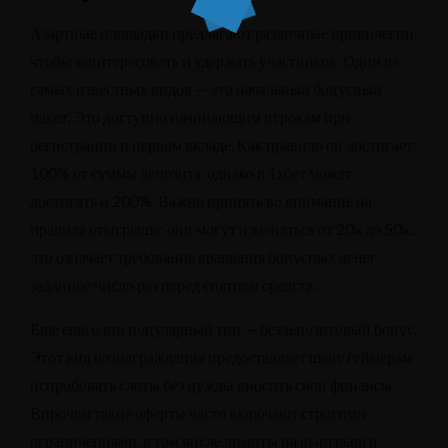
Азартные площадки предлагают различные привилегии,
чтобы заинтересовать и удержать участников. Один из
самых известных видов — это начальный бонусный
пакет. Это доступно начинающим игрокам при
регистрации и первом вкладе. Как правило он достигает
100% от суммы депозита, однако в 1хбет может
достигать и 200%. Важно принять во внимание на
правила отыгрыша: они могут изменяться от 20x до 50x,
что означает требование вращения бонусных денег
заданное число раз перед снятием средств.
Еще ещё один популярный тип — бездепозитовый бонус.
Этот вид вознаграждения предоставляет шанс геймерам
испробовать слоты без нужды вносить свои финансы.
Впрочем такие оферты часто включают строгими
ограничениями, в том числе лимиты на выигрыш и