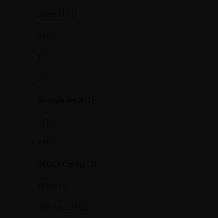
22bet IT
(1)
3
(2)
4
(4)
5
(2)
5p-style.de(3)
(1)
6
(1)
7
(1)
7ABET Casino
(1)
7Slots
(1)
888starz bd
(1)