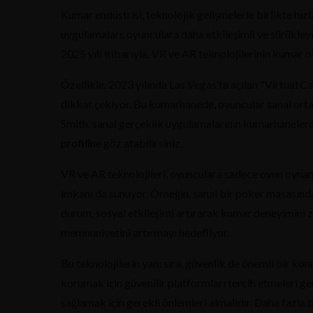
Kumar endüstrisi, teknolojik gelişmelerle birlikte hızl
uygulamaları, oyunculara daha etkileşimli ve sürükley
2025 yılı itibarıyla, VR ve AR teknolojilerinin kumar
Özellikle, 2023 yılında Las Vegas’ta açılan "Virtual Ca
dikkat çekiyor. Bu kumarhanede, oyuncular sanal orta
Smith, sanal gerçeklik uygulamalarının kumarhanelerde
profiline
göz atabilirsiniz.
VR ve AR teknolojileri, oyunculara sadece oyun oyna
imkanı da sunuyor. Örneğin, sanal bir poker masasında,
durum, sosyal etkileşimi artırarak kumar deneyimini z
memnuniyetini artırmayı hedefliyor.
Bu teknolojilerin yanı sıra, güvenlik de önemli bir kon
korumak için güvenilir platformları tercih etmeleri ge
sağlamak için gerekli önlemleri almalıdır. Daha fazla b