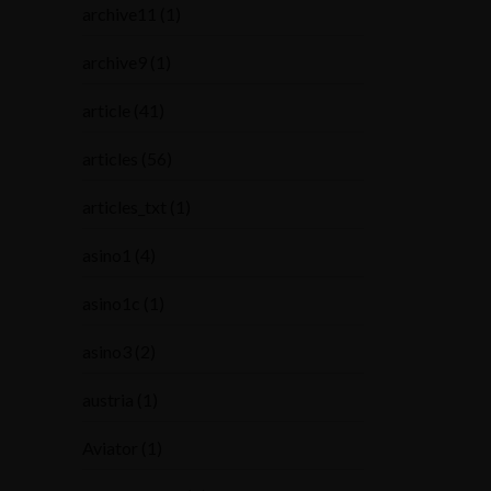
archive11
(1)
archive9
(1)
article
(41)
articles
(56)
articles_txt
(1)
asino1
(4)
asino1c
(1)
asino3
(2)
austria
(1)
Aviator
(1)