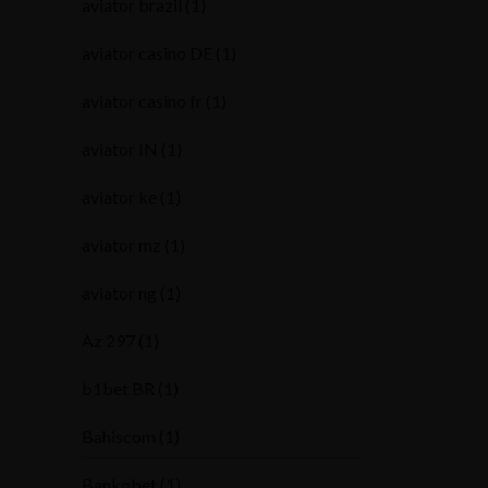
aviator brazil
(1)
aviator casino DE
(1)
aviator casino fr
(1)
aviator IN
(1)
aviator ke
(1)
aviator mz
(1)
aviator ng
(1)
Az 297
(1)
b1bet BR
(1)
Bahiscom
(1)
Bankobet
(1)