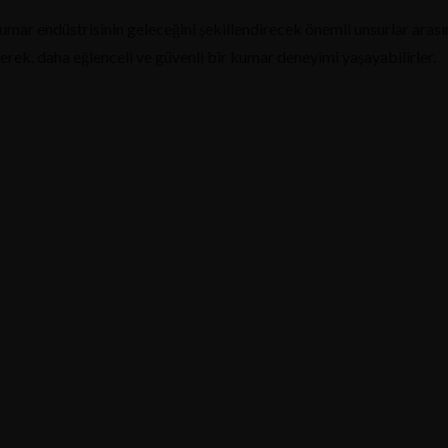
 kumar endüstrisinin geleceğini şekillendirecek önemli unsurlar aras
yerek, daha eğlenceli ve güvenli bir kumar deneyimi yaşayabilirler.