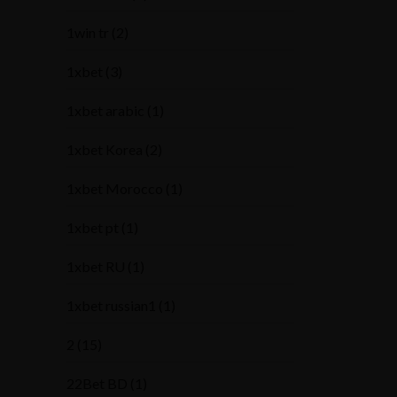
1win tr
(2)
1xbet
(3)
1xbet arabic
(1)
1xbet Korea
(2)
1xbet Morocco
(1)
1xbet pt
(1)
1xbet RU
(1)
1xbet russian1
(1)
2
(15)
22Bet BD
(1)