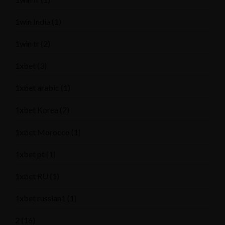
1win India
(1)
1win tr
(2)
1xbet
(3)
1xbet arabic
(1)
1xbet Korea
(2)
1xbet Morocco
(1)
1xbet pt
(1)
1xbet RU
(1)
1xbet russian1
(1)
2
(16)