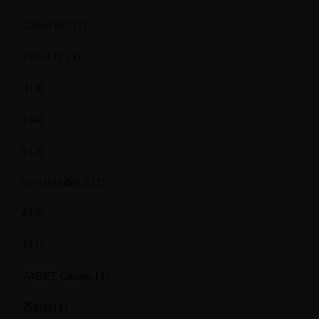
22Bet BD
(1)
22bet IT
(1)
3
(3)
4
(4)
5
(3)
5p-style.de(3)
(1)
6
(3)
7
(1)
7ABET Casino
(1)
7Slots
(1)