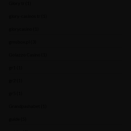
Glory tr
(1)
glory-casinos tr
(1)
glorycasino
(1)
gmsbox.pl
(3)
Golazzo Casino
(1)
gr1
(1)
gr2
(1)
gr5
(1)
Grandpashabet
(1)
guide
(5)