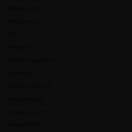
888starz bd
(1)
8ty8 Casino
(1)
9
(1)
aeiseg.pt
(1)
agoraponferrada.es
(1)
AI News
(3)
airsoftparadise.cl
(2)
Alev casino tr
(2)
alfalegacyco.com
(1)
Amonbet (1)
(1)