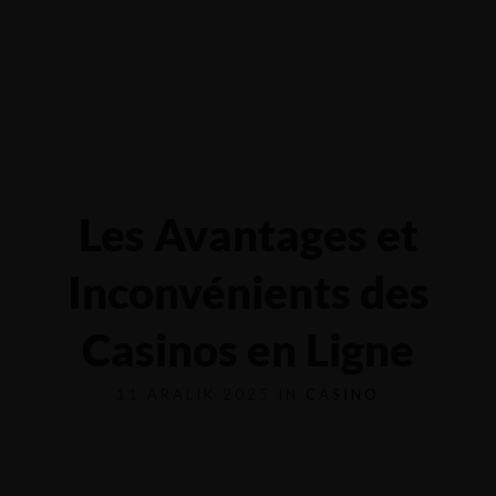
Yalova-İzmit karayolu 5.km, Çiftlikköy - YALOVA
0551 6854116
Les Avantages et
Inconvénients des
Casinos en Ligne
11 ARALIK 2025 IN
CASINO