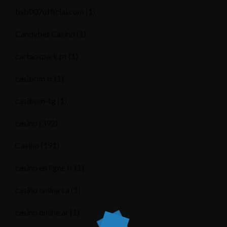
bsb007official.com
(1)
Candybet Casino
(1)
cartaospark.pt
(1)
casibom tr
(1)
casibom-tg
(1)
casino
(392)
Casino
(191)
casino en ligne fr
(1)
casino onlina ca
(1)
casino online ar
(1)