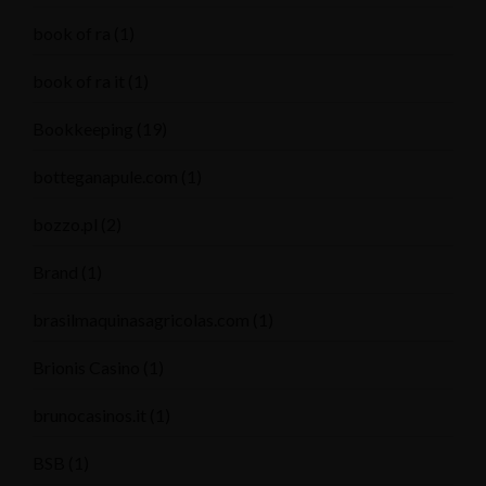
book of ra
(1)
book of ra it
(1)
Bookkeeping
(19)
botteganapule.com
(1)
bozzo.pl
(2)
Brand
(1)
brasilmaquinasagricolas.com
(1)
Brionis Casino
(1)
brunocasinos.it
(1)
BSB
(1)