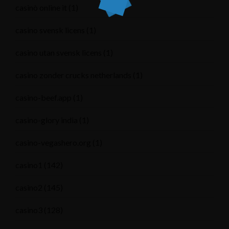
casinò online it
(1)
casino svensk licens
(1)
casino utan svensk licens
(1)
casino zonder crucks netherlands
(1)
casino-beef.app
(1)
casino-glory india
(1)
casino-vegashero.org
(1)
casino1
(142)
casino2
(145)
casino3
(128)