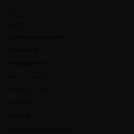
e
(24)
elagentecine.cl
(3)
elchivitodesancosme.com
(1)
Eldorado 2
(1)
elemergente.net
(1)
epomocprawna.pl
(1)
ethereumcode.io
(1)
eurobets.fr
(1)
events
(1)
feierabendmarkt-schwelm.d
(1)