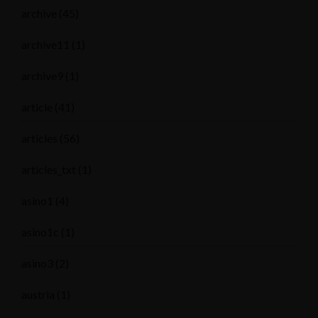
archive
(45)
archive11
(1)
archive9
(1)
article
(41)
articles
(56)
articles_txt
(1)
asino1
(4)
asino1c
(1)
asino3
(2)
austria
(1)