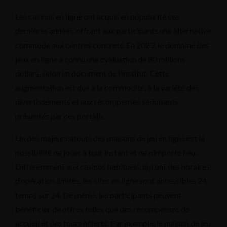
Les casinos en ligne ont acquis en popularité ces
dernières années, offrant aux participants une alternative
commode aux centres concrets. En 2023, le domaine des
jeux en ligne a connu une évaluation de 80 millions
dollars, selon un document de l’institut. Cette
augmentation est due à la commodité, à la variété des
divertissements et aux récompenses séduisants
présentés par ces portails.
Un des majeurs atouts des maisons de jeu en ligne est la
possibilité de jouer à tout instant et de n’importe lieu.
Différemment aux casinos habituels, qui ont des horaires
d’opération limités, les sites en ligne sont accessibles 24
temps sur 24. De même, les participants peuvent
bénéficier de offres telles que des récompenses de
accueil et des tours offerts. Par exemple, le maison de jeu