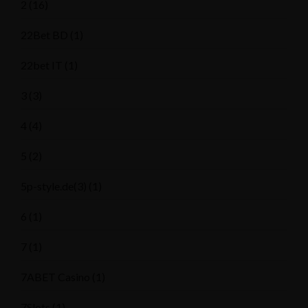
2
(16)
22Bet BD
(1)
22bet IT
(1)
3
(3)
4
(4)
5
(2)
5p-style.de(3)
(1)
6
(1)
7
(1)
7ABET Casino
(1)
7Slots
(1)