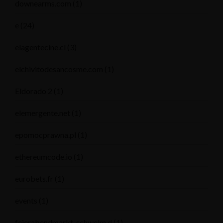
downearms.com
(1)
e
(24)
elagentecine.cl
(3)
elchivitodesancosme.com
(1)
Eldorado 2
(1)
elemergente.net
(1)
epomocprawna.pl
(1)
ethereumcode.io
(1)
eurobets.fr
(1)
events
(1)
feierabendmarkt-schwelm.d
(1)