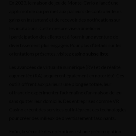
En 2023, le maison de jeu de Monte-Carlo a lancé une
appli mobile qui permet aux parieurs de contrôler leurs
gains en instantané et de recevoir des notifications sur
les incitations. Cette mesure vise à améliorer
l’participation des clients et à fournir une aventure de
divertissement plus engagée. Pour plus d’détails sur les
orientations présentes, visitez
casino suisse liste
.
Les avancées de virtualité numérique (RV) et de réalité
augmentée (RA) acquièrent également en notoriété. Ces
outils offrent aux parieurs une plongée totale, leur
offrant de expérimenter l’adrénaline d’un maison de jeu
sans quitter leur domicile. Des entreprises comme VR
Casino créent des services qui intègrent ces technologies
pour créer des milieux de divertissement fascinants.
Enfin, la sécurité des opérations est une préoccupation.