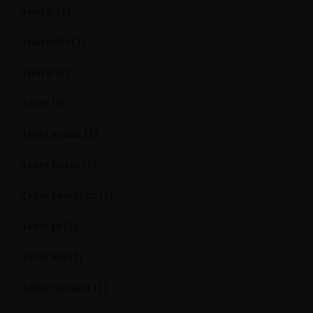
1win fr
(1)
1win India
(1)
1win tr
(2)
1xbet
(3)
1xbet arabic
(1)
1xbet Korea
(2)
1xbet Morocco
(1)
1xbet pt
(1)
1xbet RU
(1)
1xbet russian1
(1)