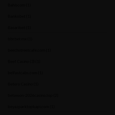
Bahiscom
(1)
Bankobet
(1)
Basaribet
(1)
bbrbet mx
(1)
beechstreetcafe.com
(1)
Beef Casino (3)
(1)
belfastcabs.com
(1)
Betero Casino
(1)
betwoon-2026casino.top
(2)
beyazparktopkapi.com
(1)