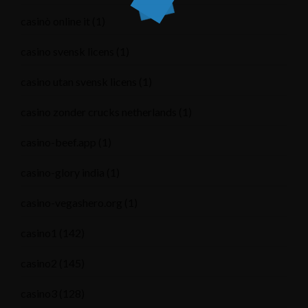
casinò online it
(1)
casino svensk licens
(1)
casino utan svensk licens
(1)
casino zonder crucks netherlands
(1)
casino-beef.app
(1)
casino-glory india
(1)
casino-vegashero.org
(1)
casino1
(142)
casino2
(145)
casino3
(128)