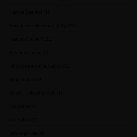
Kasyna Bez Kyc
(1)
Kasyna Bez Weryfikacji Kyc
(1)
Kasyno Online PL
(1)
Keyzino Casino
(1)
kinderyoga-onlinebuch.de
(1)
king johnnie
(1)
klausis-twistringen.de
(1)
Klubnika
(1)
Klubnika 1
(1)
lam-vegan.de
(1)