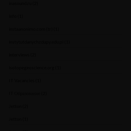
inasound.ru
(2)
info
(1)
instaanonimo.com (tr)
(1)
instytutdanychzdupy.edu.pl
(1)
interviews
(2)
isotopegeoscience.org
(1)
IT Vacancies
(1)
IT Образование
(2)
Jetton
(2)
Jetton
(1)