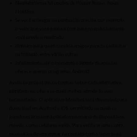
Na plataforma, há opções de Pôquer Russo, Texas
Hold’Em,
Se você arriesgar na pontuação precisa, por exemplo,
o valor que você ganha é com base no quão bastante
você previu u resultado.
dinheiro para quem convida amigos para ze cadastrar
na tablado, entre várias outras
Infelizmente, até o momento o agente de apostas
oferece apenas programas Android.
Avalie os prós at the os contras sobre cada alternativa
elizabeth escolha a os quais melhor atende às suas
necessidades. O aplicativo Mostbet está disponível para
down load em Android e iOS, permitindo os quais os
jogadores acessem a plataforma no ano de dispositivos
móveis, como celulares e pills. Para verificar uma conta,
os usuários devem entrar na contato com o suporte ao