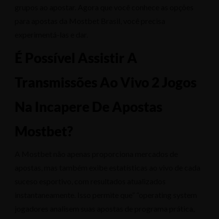
grupos ao apostar. Agora que você conhece as opções
para apostas da Mostbet Brasil, você precisa
experimentá-las e dar.
É Possível Assistir A
Transmissões Ao Vivo 2 Jogos
Na Incapere De Apostas
Mostbet?
A Mostbet não apenas proporciona mercados de
apostas, mas também exibe estatísticas ao vivo de cada
suceso esportivo, com resultados atualizados
instantaneamente. Isso permite que” “operating system
jogadores analisem suas apostas de programa prática,