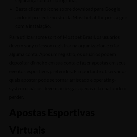
segurança como criptografia,
Basta clicar no ícone sobre download para Google
android presente no site da Mostbet at the prosseguir
com a instalação.
Para utilizar some sort of Mostbet Brasil, os usuários
devem sony ericsson registrar na organizacion e criar
alguma conta. Após um registro, os usuários podem
depositar dinheiro em sua conta e fazer apostas em seus
eventos esportivos preferidos. É importante observar os
quais apostar pode se tornar arriscado e operating-
system usuários devem arriesgar apenas o la cual podem
perder.
Apostas Esportivas
Virtuais