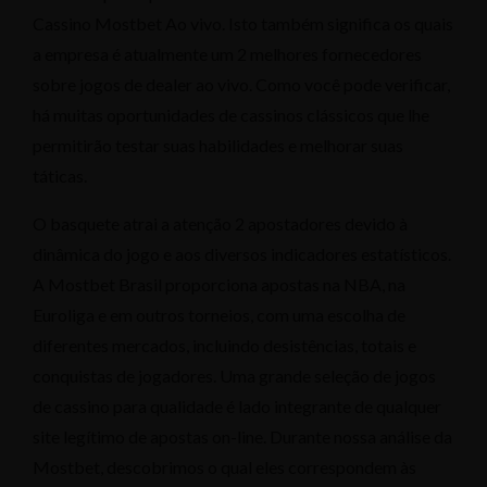
Cassino Mostbet Ao vivo. Isto também significa os quais
a empresa é atualmente um 2 melhores fornecedores
sobre jogos de dealer ao vivo. Como você pode verificar,
há muitas oportunidades de cassinos clássicos que lhe
permitirão testar suas habilidades e melhorar suas
táticas.
O basquete atrai a atenção 2 apostadores devido à
dinâmica do jogo e aos diversos indicadores estatísticos.
A Mostbet Brasil proporciona apostas na NBA, na
Euroliga e em outros torneios, com uma escolha de
diferentes mercados, incluindo desistências, totais e
conquistas de jogadores. Uma grande seleção de jogos
de cassino para qualidade é lado integrante de qualquer
site legítimo de apostas on-line. Durante nossa análise da
Mostbet, descobrimos o qual eles correspondem às