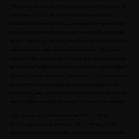
felizmente, as suas dúvidas serão respondidas no ano de
português. O libro de afiliados da casa de apostas
Mostbet funciona da forma bem notevole e permite os
quais você lucre indicando a casa em virtude de os seus
amigos. Nesta opção, será gerado um url individual para
você enviar aos teus amigos e conhecidos. Para cada
cadastro feito através perform seu link de acesso, você
ganhará um “amigo” mhh casa de apostas – este amigo é
a pessoa que se cadastrou pelo seu url. Você pode trazer
um número indeterminado de pessoas pra dentro do
Mostbet e, para qualquer cadastro realizado através do
seu hyperlink, você ganha benefícios dentro do sistema.
Uma ida que seja interessante também pode ser
encontrada na barra de busca. Diferente de outros
agentes de apostas, Mostbet não indica um número de