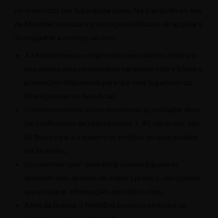
reconhecidos por tua popularidade. Na trampolín on-line
da Mostbet, os usuários tem a possibilidade de apostar e
acompanhar a eventos ao vivo.
A Mostbet pensa sempre nos seus clientes at the por
isso possui uma considerável variedade sobre bônus e
promoções disponíveis para que seus jogadores do
Brasil possam ze beneficiar.
O número mínimo sobre eventos no acumulador deve
ter coeficientes de pelo pequeno 1, 40, electronic não
há théatre para o número de eventos os quais podem
ser incluídos.
Isso permite que” “operating system jogadores
analisem suas apostas de manera prática, sem possuir
que procurar informações em outros sites.
Além da licença, o MostBet possui protocolos de