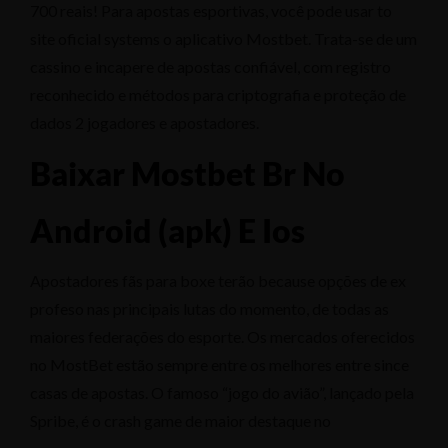
700 reais! Para apostas esportivas, você pode usar to
site oficial systems o aplicativo Mostbet. Trata-se de um
cassino e incapere de apostas confiável, com registro
reconhecido e métodos para criptografia e proteção de
dados 2 jogadores e apostadores.
Baixar Mostbet Br No
Android (apk) E Ios
Apostadores fãs para boxe terão because opções de ex
profeso nas principais lutas do momento, de todas as
maiores federações do esporte. Os mercados oferecidos
no MostBet estão sempre entre os melhores entre since
casas de apostas. O famoso “jogo do avião”, lançado pela
Spribe, é o crash game de maior destaque no