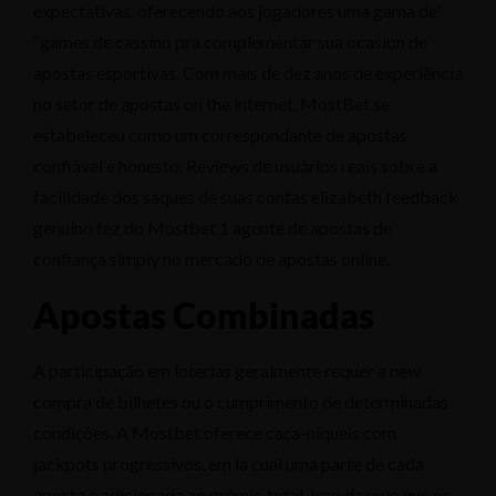
expectativas, oferecendo aos jogadores uma gama de”
“games de cassino pra complementar sua ocasion de
apostas esportivas. Com mais de dez anos de experiência
no setor de apostas on the internet, MostBet se
estabeleceu como um correspondante de apostas
confiável e honesto. Reviews de usuários reais sobre a
facilidade dos saques de suas contas elizabeth feedback
genuíno fez do Mostbet 1 agente de apostas de
confiança simply no mercado de apostas online.
Apostas Combinadas
A participação em loterias geralmente requer a new
compra de bilhetes ou o cumprimento de determinadas
condições. A Mostbet oferece caça-níqueis com
jackpots progressivos, em la cual uma parte de cada
aposta é adicionada ao prêmio total. Isso da voie que os