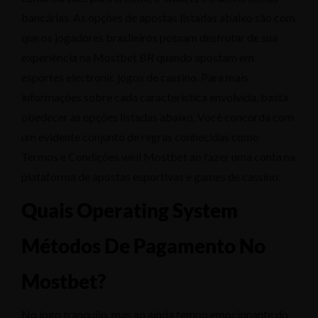
bancárias. As opções de apostas listadas abaixo são com
que os jogadores brasileiros possam desfrutar de sua
experiência na Mostbet BR quando apostam em
esportes electronic jogos de cassino. Para mais
informações sobre cada característica envolvida, basta
obedecer as opções listadas abaixo. Você concorda com
um evidente conjunto de regras conhecidas como
Termos e Condições weil Mostbet ao fazer uma conta na
plataforma de apostas esportivas e games de cassino.
Quais Operating System
Métodos De Pagamento No
Mostbet?
No jogo tranquilo, mas ao ainda tempo emocionante do