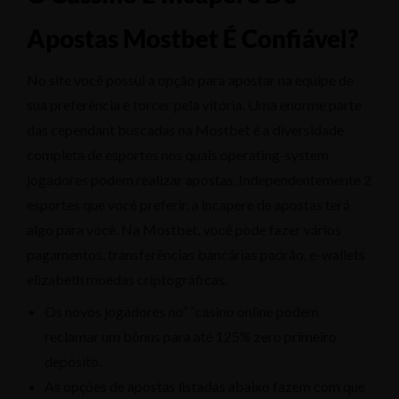
Apostas Mostbet É Confiável?
No site você possui a opção para apostar na equipe de
sua preferência e torcer pela vitória. Uma enorme parte
das cependant buscadas na Mostbet é a diversidade
completa de esportes nos quais operating-system
jogadores podem realizar apostas. Independentemente 2
esportes que você preferir, a incapere de apostas terá
algo para você. Na Mostbet, você pode fazer vários
pagamentos, transferências bancárias padrão, e-wallets
elizabeth moedas criptográficas.
Os novos jogadores no” “casino online podem
reclamar um bônus para até 125% zero primeiro
depósito.
As opções de apostas listadas abaixo fazem com que