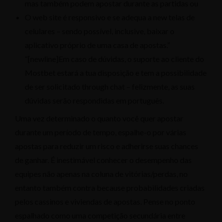
mas também podem apostar durante as partidas ou
O web site é responsivo e se adequa a new telas de
celulares – sendo possível, inclusive, baixar o
aplicativo próprio de uma casa de apostas.”
“[newline]Em caso de dúvidas, o suporte ao cliente do
Mostbet estará a tua disposição e tem a possibilidade
de ser solicitado through chat – felizmente, as suas
dúvidas serão respondidas em português.
Uma vez determinado o quanto você quer apostar
durante um período de tempo, espalhe-o por várias
apostas para reduzir um risco e adherirse suas chances
de ganhar. É inestimável conhecer o desempenho das
equipes não apenas na coluna de vitórias/perdas, no
entanto também contra because probabilidades criadas
pelos cassinos e viviendas de apostas. Pense no ponto
espalhado como uma competição secundária entre