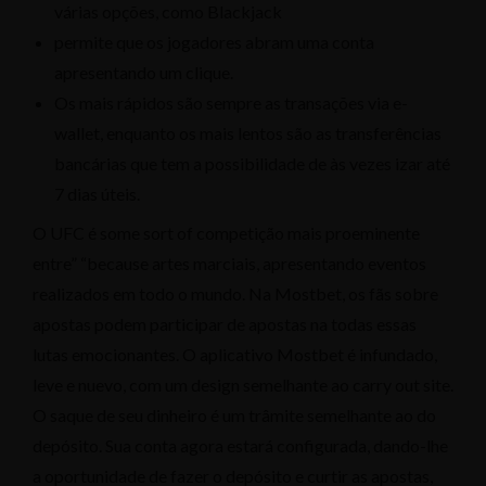
várias opções, como Blackjack
permite que os jogadores abram uma conta
apresentando um clique.
Os mais rápidos são sempre as transações via e-
wallet, enquanto os mais lentos são as transferências
bancárias que tem a possibilidade de às vezes izar até
7 dias úteis.
O UFC é some sort of competição mais proeminente
entre” “because artes marciais, apresentando eventos
realizados em todo o mundo. Na Mostbet, os fãs sobre
apostas podem participar de apostas na todas essas
lutas emocionantes. O aplicativo Mostbet é infundado,
leve e nuevo, com um design semelhante ao carry out site.
O saque de seu dinheiro é um trâmite semelhante ao do
depósito. Sua conta agora estará configurada, dando-lhe
a oportunidade de fazer o depósito e curtir as apostas,