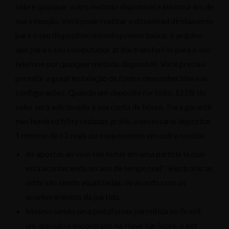
sobre qualquer outro método disponível e informá-los de
sua intenção. Você pode realizar o download diretamente
para o seu dispositivo móvel systems baixar o arquivo
apk para o seu computador at the transferi-lo para o seu
telefone por qualquer método disponível. Você precisa
permitir a great instalação de fontes desconhecidas nas
configurações. Quando um depósito for feito, 125% do
valor será adicionado à sua conta de bônus. Para garantir
two hundred fifity rodadas grátis, é necessário depositar
1 mínimo de 62 reais ou o equivalente em outra moeda.
As apostas ao vivo são feitas em uma partida la cual
está acontecendo no ano de tempo real” “electronic as
odds vão sendo atualizadas, de acordo com os
acontecimentos da partida.
Mesmo sendo uma plataforma permitida no Brasil,
um app não é encontrado na Have fun Store, o get