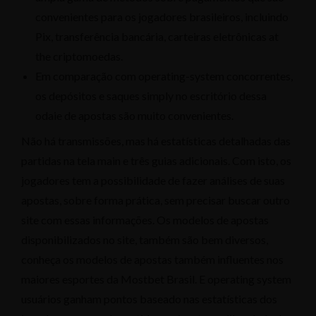
convenientes para os jogadores brasileiros, incluindo
Pix, transferência bancária, carteiras eletrônicas at
the criptomoedas.
Em comparação com operating-system concorrentes,
os depósitos e saques simply no escritório dessa
odaie de apostas são muito convenientes.
Não há transmissões, mas há estatísticas detalhadas das
partidas na tela main e três guias adicionais. Com isto, os
jogadores tem a possibilidade de fazer análises de suas
apostas, sobre forma prática, sem precisar buscar outro
site com essas informações. Os modelos de apostas
disponibilizados no site, também são bem diversos,
conheça os modelos de apostas também influentes nos
maiores esportes da Mostbet Brasil. E operating system
usuários ganham pontos baseado nas estatísticas dos