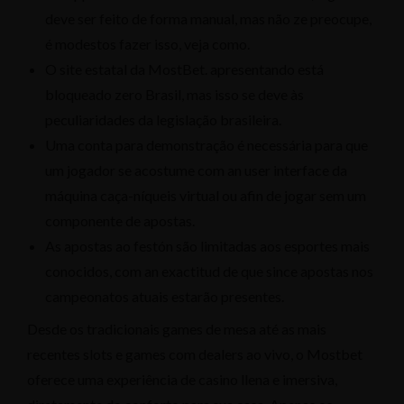
deve ser feito de forma manual, mas não ze preocupe,
é modestos fazer isso, veja como.
O site estatal da MostBet. apresentando está
bloqueado zero Brasil, mas isso se deve às
peculiaridades da legislação brasileira.
Uma conta para demonstração é necessária para que
um jogador se acostume com an user interface da
máquina caça-níqueis virtual ou afin de jogar sem um
componente de apostas.
As apostas ao festón são limitadas aos esportes mais
conocidos, com an exactitud de que since apostas nos
campeonatos atuais estarão presentes.
Desde os tradicionais games de mesa até as mais
recentes slots e games com dealers ao vivo, o Mostbet
oferece uma experiência de casino llena e imersiva,