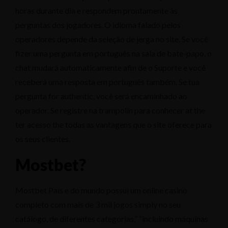
horas durante dia e respondem prontamente às
perguntas dos jogadores. O idioma falado pelos
operadores depende da seleção de jerga no site. Se você
fizer uma pergunta em português na sala de bate-papo, o
chat mudará automaticamente afin de o Suporte e você
receberá uma resposta em português também. Se tua
pergunta for authentic, você será encaminhado ao
operador. Se registre na trampolín para conhecer at the
ter acesso the todas as vantagens que o site oferece para
os seus clientes.
Mostbet?
Mostbet País e do mundo possui um online casino
completo com mais de 3 mil jogos simply no seu
catálogo, de diferentes categorias,” “incluindo máquinas