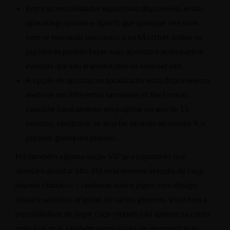
Entre as modalidades esportivas disponíveis, estão
operating-system e-Sports que qualquer vez mais
vem se tornando buscados, e na Mostbet online os
jogadores podem fazer suas apostas e acompanhar
eventos que são transmitidos no internet site.
A opção de apostas no totalizador está disponível no
website em diferentes tamanhos at the formas,
consiste basicamente em palpitar no ano de 15
eventos, electronic se acertar através do menos 9, o
jogador ganha um prêmio.
Há também alguma seção VIP pra jogadores que
desejam apostar alto. Há uma enorme seleção de caça-
níqueis clássicos – centenas sobre jogos com design
visual e acústico original, de vários gêneros. Você tem a
possibilidade de jogar caça-níqueis não apenas na conta
principal, mas também numa conta de demonstração