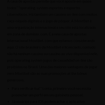
A casa de apostas permite que você aposte em quase
todos” “operating-system esportes e esportes
cibernéticos. Há também um cassino on-line com muitos
caça-níqueis digitais e o jogo de pôquer. A MostBet é
uma organização internacional e seu site está localizado
em zona de domínio. com. É a new casa de apostas
internacional MostBet. com que estamos considerando
aqui. O site brasileiro da MostBet é licenciado, contudo
não há nenhum cassino ou cassino ao vivo disponível nele,
pois operating system jogos de casualidad on-line são
proibidos no Brasil. Uma das maiores vantagens de jogar
zero Mostbet são as suas promoções at the bônus
generosos.
Para verificar tua” “conta, primeiro você necessita
preencher um perfil em seu gabinete pessoal.
Já usuários para iOS podem achar o aplicativo