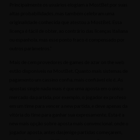
Principalmente os usuários elogiam a MostBet por suas
altas probabilidades, mas também celebram uma
originalidade conhecida que atestou a MostBet. Essa
licença é fácil de obter, ao contrário das licenças italiana
ou espanhola, mas esse ponto fraco é compensado por
outros parâmetros.”
Mais de cem provedores de games de azar on the web
estão disponíveis na MostBet. Quanto mais sistemas de
pagamento um cassino confia, mais confiável ele é. As
apostas single nada mais é que uma aposta em o único
mercado da partida, por exemplo, o jogador ex profeso
em um time para vencer a new partida, e deve apenas da
vitória do time para ganhar sua expresamente. Esta é a
new mais opção sobre aposta mais convencional, onde o
jogador aposta, antes dasjenige partidas começarem,