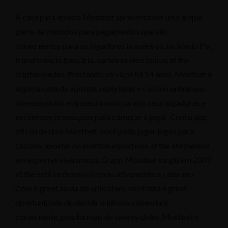
A casa para aposta Mostbet apresentando uma ampla
gama de métodos para pagamentos que são
convenientes para os jogadores brasileiros, incluindo Pix,
transferência bancária, carteiras eletrônicas at the
criptomoedas. Prestando serviços há 14 anos, Mostbet é
alguma casa de apostas esportivas e cassino online que
oferece muito entretenimento para os seus jogadores e
excelentes promoções para começar a jogar. Com u app
oficial de uma Mostbet, você pode jogar jogos para
cassino, apostar na eventos esportivos at the até mesmo
em esportes eletrônicos. O app Mostbet surgiu em 2009
at the está se desenvolvendo ativamente a cada ano.
Com a great ajuda do aplicativo, você terá a great
oportunidade de decidir o idioma cependant
conveniente, pois há mais de twenty deles. Mostbet é