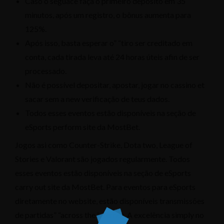
Caso o seguace faça o primeiro depósito em 35
minutos, após um registro, o bônus aumenta para
125%.
Após isso, basta esperar o” “tiro ser creditado em
conta, cada tirada leva até 24 horas úteis afin de ser
processado.
Não é possível depositar, apostar, jogar no cassino et
sacar sem a new verificação de teus dados.
Todos esses eventos estão disponíveis na seção de
eSports perform site da MostBet.
Jogos asi como Counter-Strike, Dota two, League of
Stories e Valorant são jogados regularmente. Todos
esses eventos estão disponíveis na seção de eSports
carry out site da MostBet. Para eventos para eSports
diretamente no website, estão disponíveis transmissões
de partidas” “across the internet. A excelência simply no