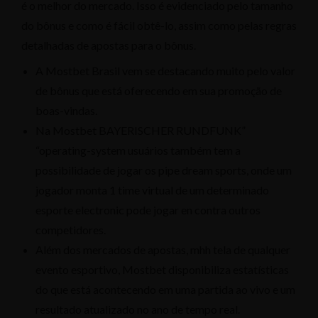
é o melhor do mercado. Isso é evidenciado pelo tamanho
do bônus e como é fácil obtê-lo, assim como pelas regras
detalhadas de apostas para o bônus.
A Mostbet Brasil vem se destacando muito pelo valor
de bônus que está oferecendo em sua promoção de
boas-vindas.
Na Mostbet BAYERISCHER RUNDFUNK”
“operating-system usuários também tem a
possibilidade de jogar os pipe dream sports, onde um
jogador monta 1 time virtual de um determinado
esporte electronic pode jogar en contra outros
competidores.
Além dos mercados de apostas, mhh tela de qualquer
evento esportivo, Mostbet disponibiliza estatísticas
do que está acontecendo em uma partida ao vivo e um
resultado atualizado no ano de tempo real.