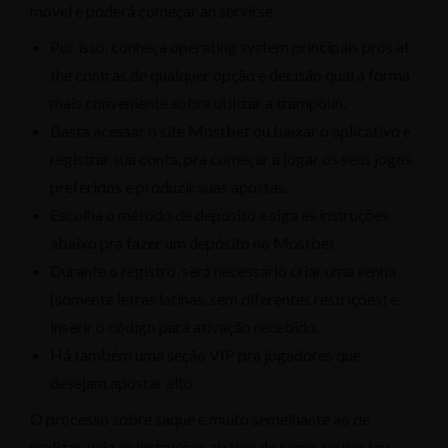
móvel e poderá começar an servirse.
Por isso, conheça operating system principais prós at
the contras de qualquer opção e decisão qual a forma
mais conveniente sobre utilizar a trampolín.
Basta acessar o site Mostbet ou baixar o aplicativo e
registrar sua conta, pra começar a jogar os seus jogos
preferidos e produzir suas apostas.
Escolha o método de deposito e siga as instruções
abaixo pra fazer um depósito no Mostbet.
Durante o registro, será necessário criar uma senha
(somente letras latinas, sem diferentes restrições) e
inserir o código para ativação recebido.
Há também uma seção VIP pra jogadores que
desejam apostar alto.
O processo sobre saque é muito semelhante ao de
realizar, veja as instruções abaixo de como retirar teu