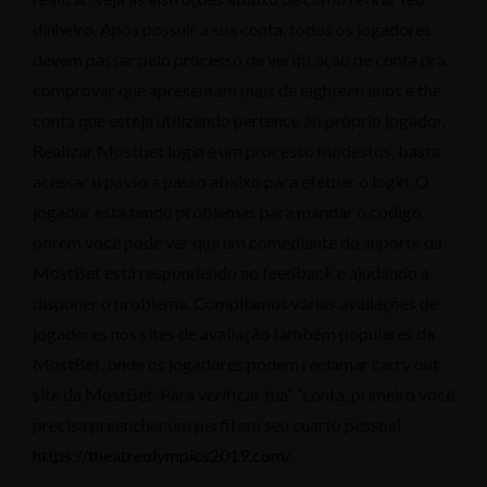
dinheiro. Após possuir a sua conta, todos os jogadores
devem passar pelo processo de verificação de conta pra
comprovar que apresentam mais de eighteen anos e the
conta que esteja utilizando pertence ao próprio jogador.
Realizar Mostbet login é um processo modestos, basta
acessar u passo a passo abaixo para efetuar o login. O
jogador está tendo problemas para mandar o código,
porém você pode ver que um comediante do suporte da
MostBet está respondendo ao feedback e ajudando a
disponer o problema. Compilamos várias avaliações de
jogadores nos sites de avaliação também populares da
MostBet, onde os jogadores podem reclamar carry out
site da MostBet. Para verificar tua” “conta, primeiro você
precisa preencher um perfil em seu cuarto pessoal
https://theatreolympics2019.com/
.