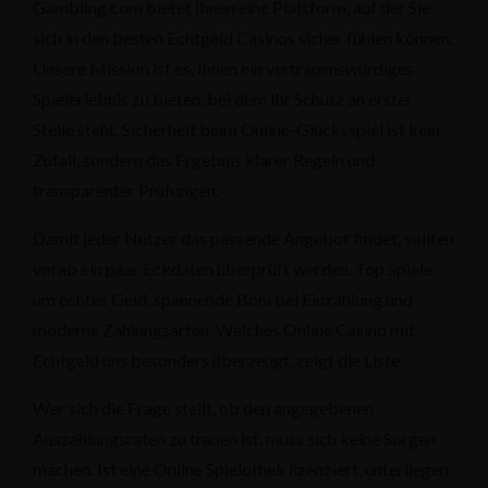
Gambling.com bietet Ihnen eine Plattform, auf der Sie
sich in den besten Echtgeld Casinos sicher fühlen können.
Unsere Mission ist es, Ihnen ein vertrauenswürdiges
Spielerlebnis zu bieten, bei dem Ihr Schutz an erster
Stelle steht. Sicherheit beim Online-Glücksspiel ist kein
Zufall, sondern das Ergebnis klarer Regeln und
transparenter Prüfungen.
Damit jeder Nutzer das passende Angebot findet, sollten
vorab ein paar Eckdaten überprüft werden. Top Spiele
um echtes Geld, spannende Boni bei Einzahlung und
moderne Zahlungsarten. Welches Online Casino mit
Echtgeld uns besonders überzeugt, zeigt die Liste.
Wer sich die Frage stellt, ob den angegebenen
Auszahlungsraten zu trauen ist, muss sich keine Sorgen
machen. Ist eine Online Spielothek lizenziert, unterliegen