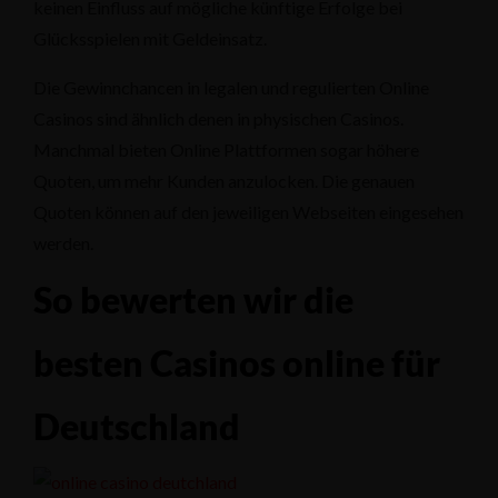
keinen Einfluss auf mögliche künftige Erfolge bei
Glücksspielen mit Geldeinsatz.
Die Gewinnchancen in legalen und regulierten Online
Casinos sind ähnlich denen in physischen Casinos.
Manchmal bieten Online Plattformen sogar höhere
Quoten, um mehr Kunden anzulocken. Die genauen
Quoten können auf den jeweiligen Webseiten eingesehen
werden.
So bewerten wir die
besten Casinos online für
Deutschland