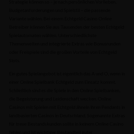
Strategie können so – je nach persönlichen Vorlieben,
Budgetanforderungen und Spielstil – die passende
Variante wählen. Bei einem Echtgeld Casino Online
Betreiber können Sie aus Tausenden der besten Echtgeld
Spielautomaten wählen. Unterschiedlichste
Themenwelten und integrierte Extras wie Bonusrunden
oder Freispiele sind die großen Vorteile von Echtgeld
Slots.
Ein gutes Spielangebot ist eigentlich das A und O, wenn in
einer Online Spielbank Echtgeld zum Einsatz kommt.
Schließlich sind es die Spiele in den Online Spielbanken,
die Begeisterung und Leidenschaft wecken. Online
Casinos mit Spielen mit Echtgeld ähneln ihren Pendants in
landbasierten Casinos in Deutschland. Sogenannte Extras
für treue Bestandskunden sollte in keinem Online Casino
fehlen und ist wichtiger Bestandteil guter