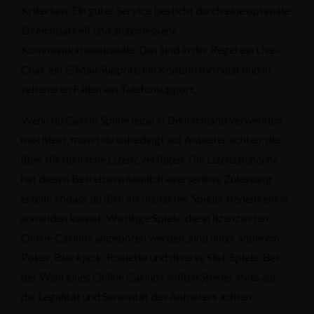
Kriterium. Ein guter Service besticht durch eine optimale
Erreichbarkeit und angemessene
Kommunikationskanäle. Das sind in der Regel ein Live-
Chat, ein E-Mail Support, ein Kontaktformular und in
selteneren Fällen ein Telefonsupport.
Wenn du Casino Spiele legal in Deutschland verwenden
möchtest, musst du unbedingt auf Anbieter achten, die
über die deutsche Lizenz verfügen. Die Lizenzbehörde
hat diesen Betreibern nämlich eine seriöse Zulassung
erteilt, sodass du dich als deutscher Spieler bedenkenlos
anmelden kannst. Wichtige Spiele, die in lizenzierten
Online Casinos angeboten werden, sind unter anderem
Poker, Blackjack, Roulette und diverse Slot-Spiele. Bei
der Wahl eines Online Casinos sollten Spieler stets auf
die Legalität und Seriosität des Anbieters achten.