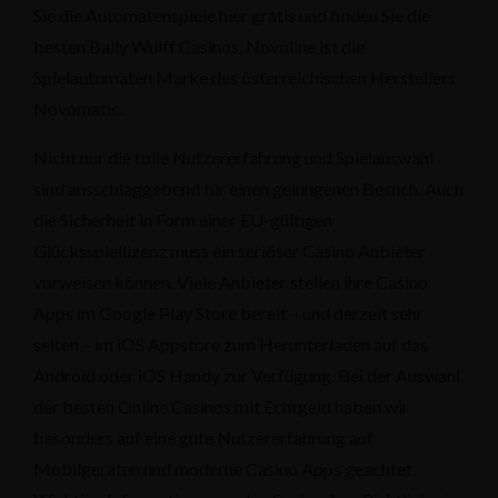
Sie die Automatenspiele hier gratis und finden Sie die
besten Bally Wulff Casinos. Novoline ist die
Spielautomaten Marke des österreichischen Herstellers
Novomatic.
Nicht nur die tolle Nutzererfahrung und Spielauswahl
sind ausschlaggebend für einen gelungenen Besuch. Auch
die Sicherheit in Form einer EU-gültigen
Glücksspiellizenz muss ein seriöser Casino Anbieter
vorweisen können. Viele Anbieter stellen ihre Casino
Apps im Google Play Store bereit – und derzeit sehr
selten – im iOS Appstore zum Herunterladen auf das
Android oder iOS Handy zur Verfügung. Bei der Auswahl
der besten Online Casinos mit Echtgeld haben wir
besonders auf eine gute Nutzererfahrung auf
Mobilgeräten und moderne Casino Apps geachtet.