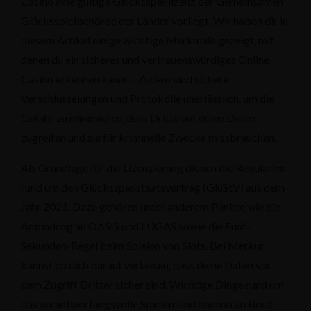
Casino eine gültige Glücksspiellizenz der Gemeinsamen
Glücksspielbehörde der Länder vorliegt. Wir haben dir in
diesem Artikel einige wichtige Merkmale gezeigt, mit
denen du ein sicheres und vertrauenswürdiges Online
Casino erkennen kannst. Zudem sind sichere
Verschlüsselungen und Protokolle unerlässlich, um die
Gefahr zu minimieren, dass Dritte auf deine Daten
zugreifen und sie für kriminelle Zwecke missbrauchen.
Als Grundlage für die Lizenzierung dienen die Regularien
rund um den Glücksspielstaatsvertrag (GlüStV) aus dem
Jahr 2021. Dazu gehören unter anderem Punkte wie die
Anbindung an OASIS und LUGAS sowie die Fünf-
Sekunden-Regel beim Spielen von Slots. Bei Merkur
kannst du dich darauf verlassen, dass deine Daten vor
dem Zugriff Dritter sicher sind. Wichtige Dinge rund um
das verantwortungsvolle Spielen sind ebenso an Bord