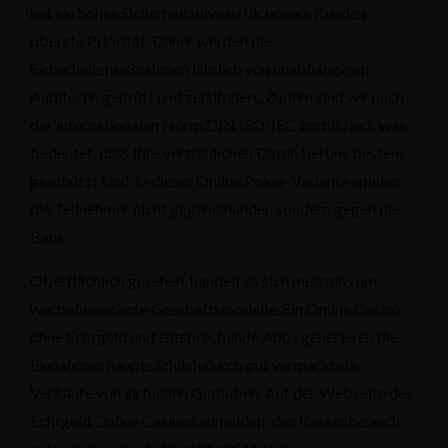
hat ein hohes Sicherheitsniveau für unsere Kunden
oberste Priorität. Daher werden die
Sicherheitsmaßnahmen jährlich von unabhängigen
Auditoren geprüft und zertifiziert. Zudem sind wir nach
der internationalen Norm DIN ISO/IEC zertifiziert, was
bedeutet, dass Ihre vertraulichen Daten bei uns bestens
geschützt sind. In dieser Online Poker-Variante spielen
die Teilnehmer nicht gegeneinander, sondern gegen die
Bank.
Oberflächlich gesehen, handelt es sich meistens um
werbefinanzierte Geschäftsmodelle. Ein Online Casino
ohne Echtgeld und entsprechende Apps generieren die
Einnahmen hauptsächlich durch gut vermarktete
Verkäufe von virtuellen Guthaben. Auf der Webseite des
Echtgeld Online Casinos anmelden, den Kassenbereich