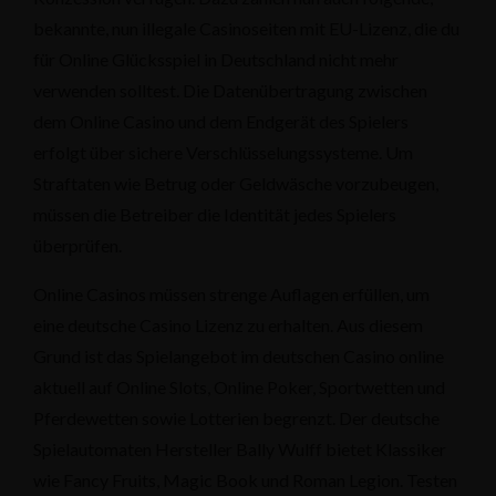
bekannte, nun illegale Casinoseiten mit EU-Lizenz, die du
für Online Glücksspiel in Deutschland nicht mehr
verwenden solltest. Die Datenübertragung zwischen
dem Online Casino und dem Endgerät des Spielers
erfolgt über sichere Verschlüsselungssysteme. Um
Straftaten wie Betrug oder Geldwäsche vorzubeugen,
müssen die Betreiber die Identität jedes Spielers
überprüfen.
Online Casinos müssen strenge Auflagen erfüllen, um
eine deutsche Casino Lizenz zu erhalten. Aus diesem
Grund ist das Spielangebot im deutschen Casino online
aktuell auf Online Slots, Online Poker, Sportwetten und
Pferdewetten sowie Lotterien begrenzt. Der deutsche
Spielautomaten Hersteller Bally Wulff bietet Klassiker
wie Fancy Fruits, Magic Book und Roman Legion. Testen