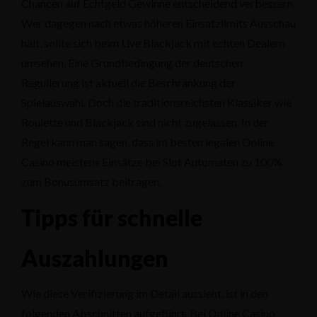
Chancen auf Echtgeld Gewinne entscheidend verbessern.
Wer dagegen nach etwas höheren Einsatzlimits Ausschau
hält, sollte sich beim Live Blackjack mit echten Dealern
umsehen. Eine Grundbedingung der deutschen
Regulierung ist aktuell die Beschränkung der
Spielauswahl. Doch die traditionsreichsten Klassiker wie
Roulette und Blackjack sind nicht zugelassen. In der
Regel kann man sagen, dass im besten legalen Online
Casino meistens Einsätze bei Slot Automaten zu 100%
zum Bonusumsatz beitragen.
Tipps für schnelle
Auszahlungen
Wie diese Verifizierung im Detail aussieht, ist in den
folgenden Abschnitten aufgeführt. Bei Online Casino