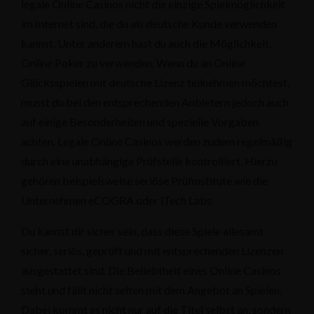
legale Online Casinos nicht die einzige Spielmöglichkeit
im Internet sind, die du als deutsche Kunde verwenden
kannst. Unter anderem hast du auch die Möglichkeit,
Online Poker zu verwenden. Wenn du an Online
Glücksspielen mit deutsche Lizenz teilnehmen möchtest,
musst du bei den entsprechenden Anbietern jedoch auch
auf einige Besonderheiten und spezielle Vorgaben
achten. Legale Online Casinos werden zudem regelmäßig
durch eine unabhängige Prüfstelle kontrolliert. Hierzu
gehören beispielsweise seriöse Prüfinstitute wie die
Unternehmen eCOGRA oder iTech Labs.
Du kannst dir sicher sein, dass diese Spiele allesamt
sicher, seriös, geprüft und mit entsprechenden Lizenzen
ausgestattet sind. Die Beliebtheit eines Online Casinos
steht und fällt nicht selten mit dem Angebot an Spielen.
Dabei kommt es nicht nur auf die Titel selbst an, sondern