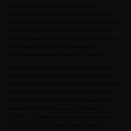
Das können Freispielpakete, Cashbacks oder
persönliche Konto-Manager sein, die Spieler im VIP-
bzw. Einige Online Spielotheken lassen ihre Kunden die
Loyalitätsprogramme erst freischalten, bei anderen
sammeln Spieler beim Spielen Treuepunkte. Casinos ist
Deutschland werden über die Gemeinsame
Glücksspielbehörde der Länder (GGL) reguliert.
Nach der Anmeldung lassen sich alle Titel als Demo
gratis ausprobieren, ehe es um Echtgeld Online Games
geht. So können Glücksspiel-Einsteiger in aller Ruhe ein
Gefühl für die bevorzugte Roulette Version und ihre
Gewinnchancen entwickeln. Viele Softwareentwickler
nehmen sich die Klassiker aus der Spielothek zum
Vorbild – und kleiden diese in ein neues Gewand wie
„Book of Dead“, um nur einen Namen zu nennen.