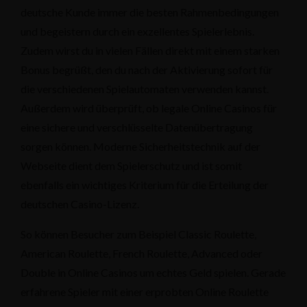
deutsche Kunde immer die besten Rahmenbedingungen
und begeistern durch ein exzellentes Spielerlebnis.
Zudem wirst du in vielen Fällen direkt mit einem starken
Bonus begrüßt, den du nach der Aktivierung sofort für
die verschiedenen Spielautomaten verwenden kannst.
Außerdem wird überprüft, ob legale Online Casinos für
eine sichere und verschlüsselte Datenübertragung
sorgen können. Moderne Sicherheitstechnik auf der
Webseite dient dem Spielerschutz und ist somit
ebenfalls ein wichtiges Kriterium für die Erteilung der
deutschen Casino-Lizenz.
So können Besucher zum Beispiel Classic Roulette,
American Roulette, French Roulette, Advanced oder
Double in Online Casinos um echtes Geld spielen. Gerade
erfahrene Spieler mit einer erprobten Online Roulette