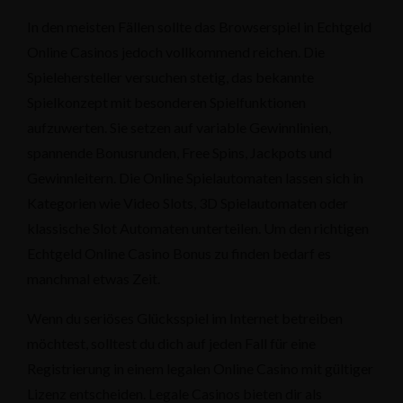
In den meisten Fällen sollte das Browserspiel in Echtgeld
Online Casinos jedoch vollkommend reichen. Die
Spielehersteller versuchen stetig, das bekannte
Spielkonzept mit besonderen Spielfunktionen
aufzuwerten. Sie setzen auf variable Gewinnlinien,
spannende Bonusrunden, Free Spins, Jackpots und
Gewinnleitern. Die Online Spielautomaten lassen sich in
Kategorien wie Video Slots, 3D Spielautomaten oder
klassische Slot Automaten unterteilen. Um den richtigen
Echtgeld Online Casino Bonus zu finden bedarf es
manchmal etwas Zeit.
Wenn du seriöses Glücksspiel im Internet betreiben
möchtest, solltest du dich auf jeden Fall für eine
Registrierung in einem legalen Online Casino mit gültiger
Lizenz entscheiden. Legale Casinos bieten dir als