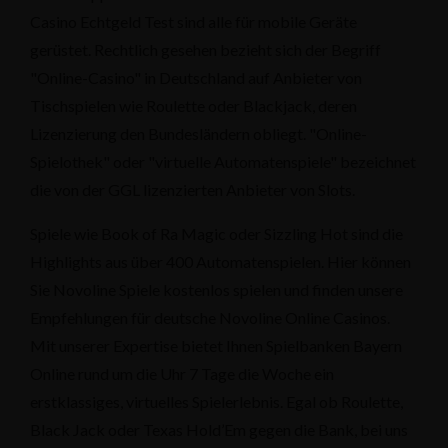
Casino Echtgeld Test sind alle für mobile Geräte
gerüstet. Rechtlich gesehen bezieht sich der Begriff
"Online-Casino" in Deutschland auf Anbieter von
Tischspielen wie Roulette oder Blackjack, deren
Lizenzierung den Bundesländern obliegt. "Online-
Spielothek" oder "virtuelle Automatenspiele" bezeichnet
die von der GGL lizenzierten Anbieter von Slots.
Spiele wie Book of Ra Magic oder Sizzling Hot sind die
Highlights aus über 400 Automatenspielen. Hier können
Sie Novoline Spiele kostenlos spielen und finden unsere
Empfehlungen für deutsche Novoline Online Casinos.
Mit unserer Expertise bietet Ihnen Spielbanken Bayern
Online rund um die Uhr 7 Tage die Woche ein
erstklassiges, virtuelles Spielerlebnis. Egal ob Roulette,
Black Jack oder Texas Hold’Em gegen die Bank, bei uns