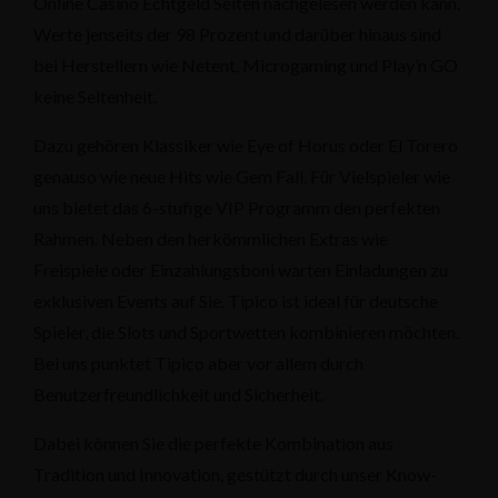
Online Casino Echtgeld Seiten nachgelesen werden kann.
Werte jenseits der 98 Prozent und darüber hinaus sind
bei Herstellern wie Netent, Microgaming und Play’n GO
keine Seltenheit.
Dazu gehören Klassiker wie Eye of Horus oder El Torero
genauso wie neue Hits wie Gem Fall. Für Vielspieler wie
uns bietet das 6-stufige VIP Programm den perfekten
Rahmen. Neben den herkömmlichen Extras wie
Freispiele oder Einzahlungsboni warten Einladungen zu
exklusiven Events auf Sie. Tipico ist ideal für deutsche
Spieler, die Slots und Sportwetten kombinieren möchten.
Bei uns punktet Tipico aber vor allem durch
Benutzerfreundlichkeit und Sicherheit.
Dabei können Sie die perfekte Kombination aus
Tradition und Innovation, gestützt durch unser Know-