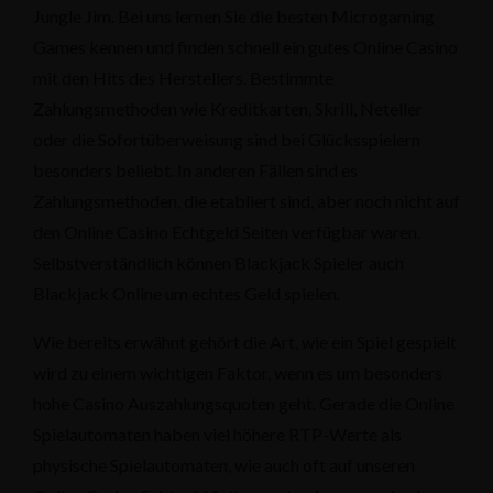
Jungle Jim. Bei uns lernen Sie die besten Microgaming
Games kennen und finden schnell ein gutes Online Casino
mit den Hits des Herstellers. Bestimmte
Zahlungsmethoden wie Kreditkarten, Skrill, Neteller
oder die Sofortüberweisung sind bei Glücksspielern
besonders beliebt. In anderen Fällen sind es
Zahlungsmethoden, die etabliert sind, aber noch nicht auf
den Online Casino Echtgeld Seiten verfügbar waren.
Selbstverständlich können Blackjack Spieler auch
Blackjack Online um echtes Geld spielen.
Wie bereits erwähnt gehört die Art, wie ein Spiel gespielt
wird zu einem wichtigen Faktor, wenn es um besonders
hohe Casino Auszahlungsquoten geht. Gerade die Online
Spielautomaten haben viel höhere RTP-Werte als
physische Spielautomaten, wie auch oft auf unseren