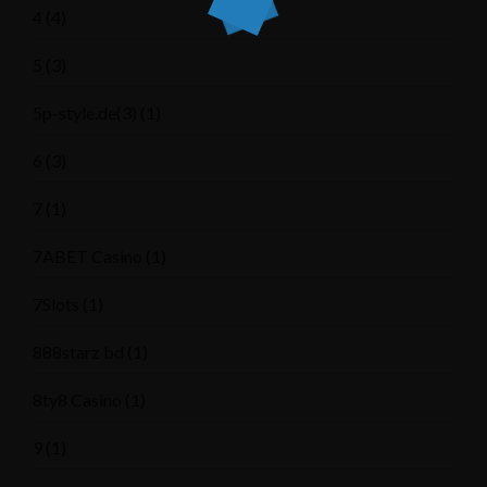
4
(4)
5
(3)
5p-style.de(3)
(1)
6
(3)
7
(1)
7ABET Casino
(1)
7Slots
(1)
888starz bd
(1)
8ty8 Casino
(1)
9
(1)