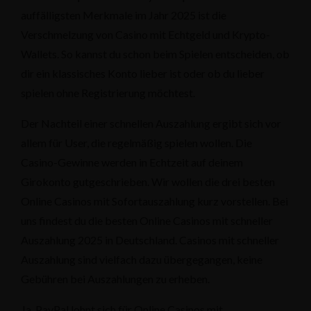
auffälligsten Merkmale im Jahr 2025 ist die
Verschmelzung von Casino mit Echtgeld und Krypto-
Wallets. So kannst du schon beim Spielen entscheiden, ob
dir ein klassisches Konto lieber ist oder ob du lieber
spielen ohne Registrierung möchtest.
Der Nachteil einer schnellen Auszahlung ergibt sich vor
allem für User, die regelmäßig spielen wollen. Die
Casino-Gewinne werden in Echtzeit auf deinem
Girokonto gutgeschrieben. Wir wollen die drei besten
Online Casinos mit Sofortauszahlung kurz vorstellen. Bei
uns findest du die besten Online Casinos mit schneller
Auszahlung 2025 in Deutschland. Casinos mit schneller
Auszahlung sind vielfach dazu übergegangen, keine
Gebühren bei Auszahlungen zu erheben.
Ja, PayPal lohnt sich für Online Casinos mit