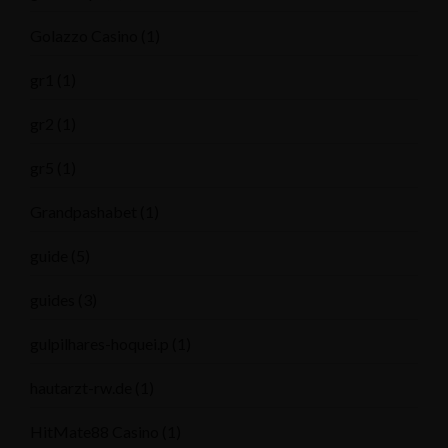
Golazzo Casino
(1)
gr1
(1)
gr2
(1)
gr5
(1)
Grandpashabet
(1)
guide
(5)
guides
(3)
gulpilhares-hoquei.p
(1)
hautarzt-rw.de
(1)
HitMate88 Casino
(1)