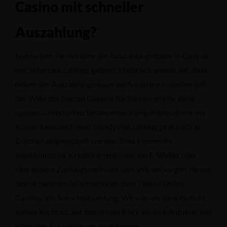
Casino mit schneller
Auszahlung?
Nun haben Sie viel über die Auszahlungsdauer in Casinos
mit Sofortauszahlung gelernt. Natürlich wissen wir, dass
neben der Auszahlungsdauer auch weitere Kriterien bei
der Wahl des besten Casinos für Sie eine große Rolle
spielen. Unterhalten Sie bei einer kompatiblen Bank ein
Konto, kann auch eine Trustly Auszahlung praktisch in
Echtzeit abgewickelt werden. Dies können Ihr
Bankkonto, Ihr Kreditkartenkonto, ein E-Wallet oder
eine andere Zahlungsmethode sein. Wir versorgen Sie mit
den aktuellsten Informationen zum Thema Online
Casinos mit Sofortauszahlung. Wir wissen, dass es nicht
immer leicht ist, auf den ersten Blick seriöse Anbieter mit
schnellen Auszahlungen zu erkennen.