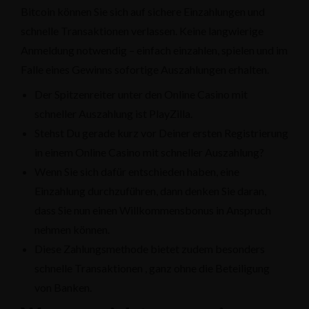
Bitcoin können Sie sich auf sichere Einzahlungen und
schnelle Transaktionen verlassen. Keine langwierige
Anmeldung notwendig – einfach einzahlen, spielen und im
Falle eines Gewinns sofortige Auszahlungen erhalten.
Der Spitzenreiter unter den Online Casino mit
schneller Auszahlung ist PlayZilla.
Stehst Du gerade kurz vor Deiner ersten Registrierung
in einem Online Casino mit schneller Auszahlung?
Wenn Sie sich dafür entschieden haben, eine
Einzahlung durchzuführen, dann denken Sie daran,
dass Sie nun einen Willkommensbonus in Anspruch
nehmen können.
Diese Zahlungsmethode bietet zudem besonders
schnelle Transaktionen , ganz ohne die Beteiligung
von Banken.