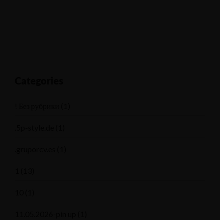
Categories
! Без рубрики
(1)
.5p-style.de
(1)
.gruporcv.es
(1)
1
(13)
10
(1)
11.05.2026-pin up
(1)