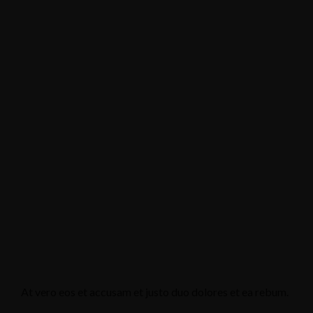
At vero eos et accusam et justo duo dolores et ea rebum.