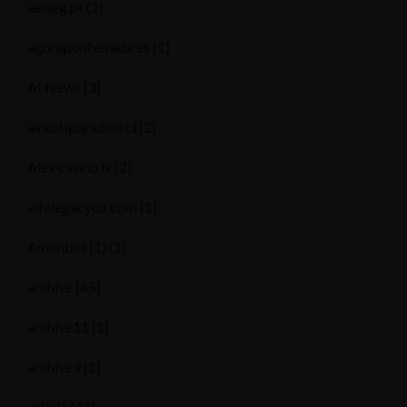
aeiseg.pt
(1)
agoraponferrada.es
(1)
AI News
(3)
airsoftparadise.cl
(2)
Alev casino tr
(2)
alfalegacyco.com
(1)
Amonbet (1)
(1)
archive
(45)
archive11
(1)
archive9
(1)
article
(41)