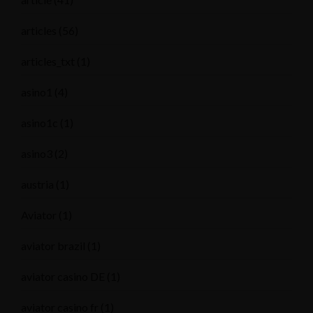
articles
(56)
articles_txt
(1)
asino1
(4)
asino1c
(1)
asino3
(2)
austria
(1)
Aviator
(1)
aviator brazil
(1)
aviator casino DE
(1)
aviator casino fr
(1)