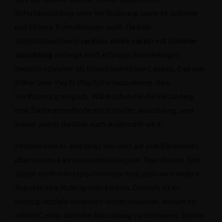
Sofortauszahlung ohne Verifizierung, wenn ihr schnelle
und sichere Transaktionen wollt. Da kein
Identitätsnachweis
seriöses online casino mit schneller
auszahlung
verlangt wird, erfolgen Auszahlungen
deutlich schneller als in herkömmlichen Casinos. Das war
früher über Pay N Play Sofortauszahlung ohne
Verifizierung möglich. Wählt schon für die Einzahlung
eine Zahlungsmethode mit schneller Auszahlung, weil
immer zuerst darüber auch ausgezahlt wird.
Möchte man es allerdings von dort auf sein Bankkonto
überweisen, kann es nochmal ein paar Tage dauern. Erst
später stellt man typischerweise fest, dass auch andere
Aspekte eine Rolle spielen können. Deshalb ist es
wichtig, notfalls woanders weiterzuspielen, anstatt im
selben Casino die hohe Auszahlung zu stornieren. Spielen