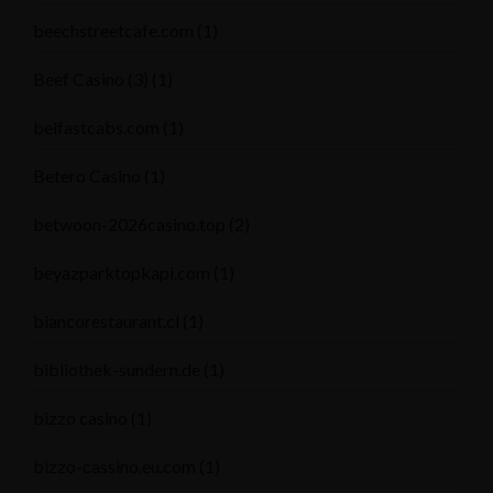
beechstreetcafe.com
(1)
Beef Casino (3)
(1)
belfastcabs.com
(1)
Betero Casino
(1)
betwoon-2026casino.top
(2)
beyazparktopkapi.com
(1)
biancorestaurant.cl
(1)
bibliothek-sundern.de
(1)
bizzo casino
(1)
bizzo-cassino.eu.com
(1)