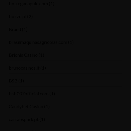
botteganapule.com
(1)
bozzo.pl
(2)
Brand
(1)
brasilmaquinasagricolas.com
(1)
Brionis Casino
(1)
brunocasinos.it
(1)
BSB
(1)
bsb007official.com
(1)
Candybet Casino
(1)
cartaospark.pt
(1)