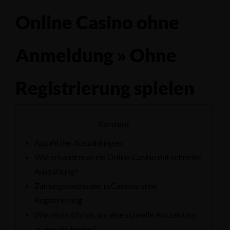
Online Casino ohne
Anmeldung » Ohne
Registrierung spielen
Content
Anzahl der Auszahlungen
Wie erkennt man ein Online Casino mit schneller
Auszahlung?
Zahlungsmethoden in Casinos ohne
Registrierung
Was muss ich tun, um eine schnelle Auszahlung
zu gewährleisten?