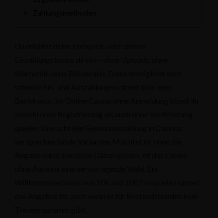
Zahlungsmethoden
Du erhältst deine Freispiele oder deinen
Einzahlungsbonus direkt – ohne Uploads, ohne
Wartezeit, ohne Bürokratie. Diese ermöglicht euch
schnelle Ein- und Auszahlungen direkt über euer
Bankkonto. Im Online Casino ohne Anmeldung könnt ihr
sowohl ohne Registrierung als auch ohne Verifizierung
spielen. Eine schnelle Gewinnauszahlung in Casinos
versprechen beide Varianten. Möchtet ihr ohne die
Angabe eurer sensiblen Daten spielen, ist das Casino
ohne Ausweis eine hervorragende Wahl. Ein
Willkommensbonus von 50€ und 100 Freispielen rundet
das Angebot ab, auch wenn es für Bestandskunden kein
Treueprogramm gibt.