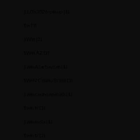
11.05.2026-pin up
(1)
1w
(3)
1Win
(2)
1Win AZ
(2)
1win Azərbaycan
(1)
1WIN Casino Brasil
(3)
1win casino spanish
(1)
1win fr
(1)
1win India
(1)
1win tr
(2)