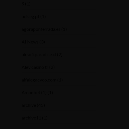
9
(1)
aeiseg.pt
(1)
agoraponferrada.es
(1)
AI News
(3)
airsoftparadise.cl
(2)
Alev casino tr
(2)
alfalegacyco.com
(1)
Amonbet (1)
(1)
archive
(45)
archive11
(1)