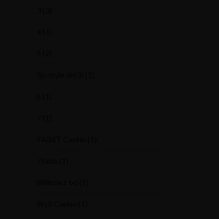
3
(3)
4
(4)
5
(2)
5p-style.de(3)
(1)
6
(1)
7
(1)
7ABET Casino
(1)
7Slots
(1)
888starz bd
(1)
8ty8 Casino
(1)