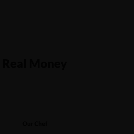
r Real Money
Our Chef