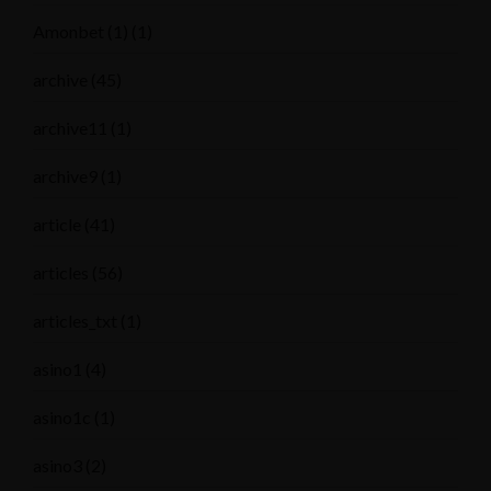
Amonbet (1)
(1)
archive
(45)
archive11
(1)
archive9
(1)
article
(41)
articles
(56)
articles_txt
(1)
asino1
(4)
asino1c
(1)
asino3
(2)