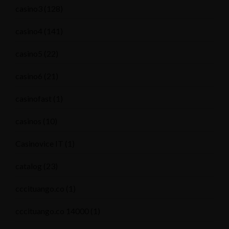
casino3
(128)
casino4
(141)
casino5
(22)
casino6
(21)
casinofast
(1)
casinos
(10)
Casinovice IT
(1)
catalog
(23)
cccituango.co
(1)
cccituango.co 14000
(1)