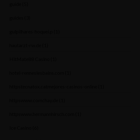
guide
(5)
guides
(3)
gulpilhares-hoquei.p
(1)
hautarzt-rw.de
(1)
HitMate88 Casino
(1)
hotel-renneslesbains.com
(1)
httpstecnatox.catmejores-casinos-online
(1)
httpswww.comchay.de
(1)
httpswww.hermannhirsch.com
(1)
Ice Casino
(6)