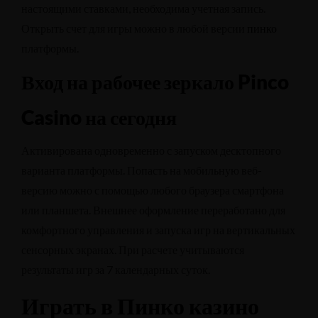
настоящими ставками, необходима учетная запись.
Открыть счет для игры можно в любой версии
пинко
платформы.
Вход на рабочее зеркало Pinco
Casino на сегодня
Активирована одновременно с запуском десктопного
варианта платформы. Попасть на мобильную веб-
версию можно с помощью любого браузера смартфона
или планшета. Внешнее оформление переработано для
комфортного управления и запуска игр на вертикальных
сенсорных экранах. При расчете учитываются
результаты игр за 7 календарных суток.
Играть в Пинко казино