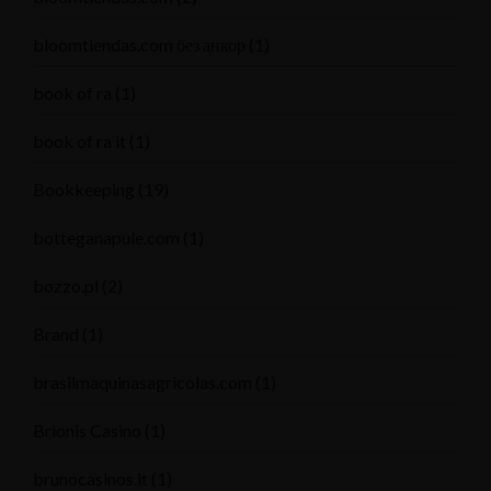
bloomtiendas.com без анкор
(1)
book of ra
(1)
book of ra it
(1)
Bookkeeping
(19)
botteganapule.com
(1)
bozzo.pl
(2)
Brand
(1)
brasilmaquinasagricolas.com
(1)
Brionis Casino
(1)
brunocasinos.it
(1)