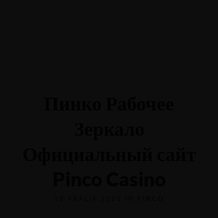
Yalova-İzmit karayolu 5.km, Çiftlikköy - YALOVA
0551 6854116
Пинко Рабочее
Зеркало
Официальный сайт
Pinco Casino
18 ARALIK 2025 IN
PINCO