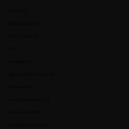
7Slots
(1)
888starz bd
(1)
8ty8 Casino
(1)
9
(1)
aeiseg.pt
(1)
agoraponferrada.es
(1)
AI News
(3)
airsoftparadise.cl
(2)
Alev casino tr
(2)
alfalegacyco.com
(1)