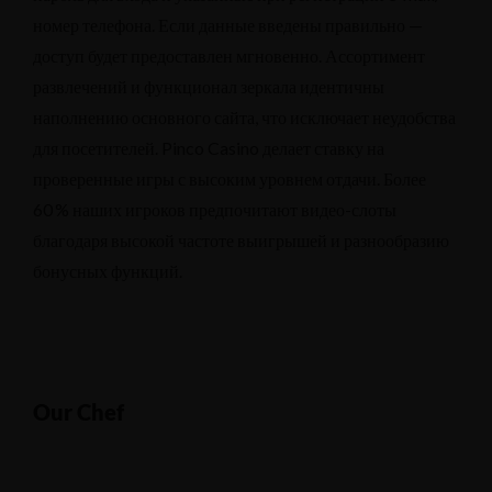
номер телефона. Если данные введены правильно —
доступ будет предоставлен мгновенно. Ассортимент
развлечений и функционал зеркала идентичны
наполнению основного сайта, что исключает неудобства
для посетителей. Pinco Casino делает ставку на
проверенные игры с высоким уровнем отдачи. Более
60 % наших игроков предпочитают видео-слоты
благодаря высокой частоте выигрышей и разнообразию
бонусных функций.
Our Chef