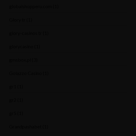
globalshopperu.com
(1)
Glory tr
(1)
glory-casinos tr
(1)
glorycasino
(1)
gmsbox.pl
(3)
Golazzo Casino
(1)
gr1
(1)
gr2
(1)
gr5
(1)
Grandpashabet
(1)