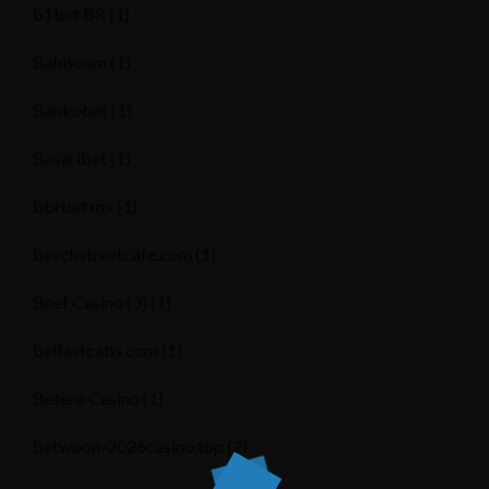
b1bet BR
(1)
Bahiscom
(1)
Bankobet
(1)
Basaribet
(1)
bbrbet mx
(1)
beechstreetcafe.com
(1)
Beef Casino (3)
(1)
belfastcabs.com
(1)
Betero Casino
(1)
betwoon-2026casino.top
(2)