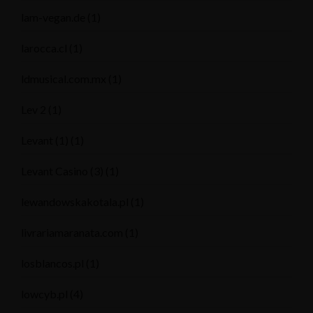
lam-vegan.de
(1)
larocca.cl
(1)
ldmusical.com.mx
(1)
Lev 2
(1)
Levant (1)
(1)
Levant Casino (3)
(1)
lewandowskakotala.pl
(1)
livrariamaranata.com
(1)
losblancos.pl
(1)
lowcyb.pl
(4)