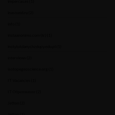
impercas.es
(1)
inasound.ru
(2)
info
(1)
instaanonimo.com (tr)
(1)
instytutdanychzdupy.edu.pl
(1)
interviews
(2)
isotopegeoscience.org
(1)
IT Vacancies
(1)
IT Образование
(2)
Jetton
(2)
Jetton
(1)