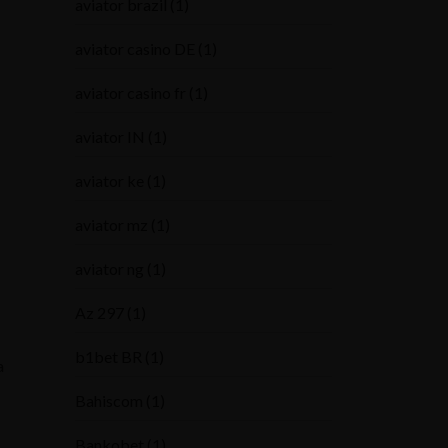
aviator brazil
(1)
aviator casino DE
(1)
aviator casino fr
(1)
aviator IN
(1)
aviator ke
(1)
aviator mz
(1)
aviator ng
(1)
Az 297
(1)
b1bet BR
(1)
a
Bahiscom
(1)
Bankobet
(1)