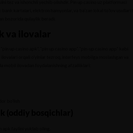
i tez va ishonchli yechib olishdir. Pin up casino uz platformasi
: bank kartalari, elektron hamyonlar, va ba’zan lokal to’lov usullari
an bozorida qulaylik beradi.
k va ilovalar
 “pin up casino apk”, “pin up casino app”, “pin-up casino app” kabi
ilovalari orqali o’yinlar tezroq, interfeys mobilga moslashgan va
a mobil ilovadan foydalanishning afzalliklari:
or bo’lish
k (oddiy bosqichlar)
pk faylini yuklab oling.