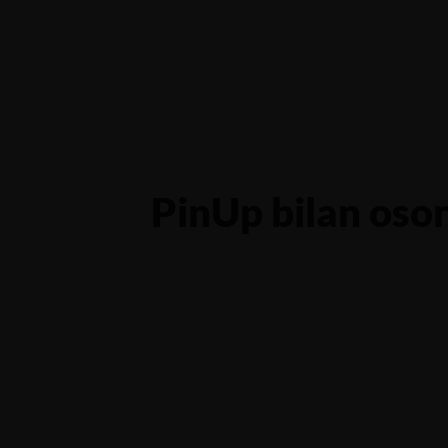
Yalova-İzmit karayolu 5.km, Çiftlikköy - YALOVA
0551 685
Ana Sa
PinUp bilan oso