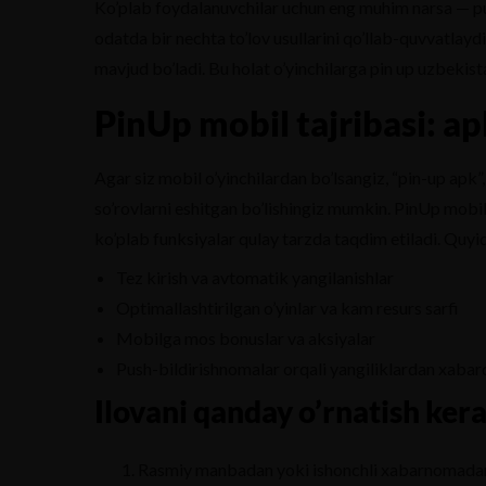
Ko’plab foydalanuvchilar uchun eng muhim narsa — puln
odatda bir nechta to’lov usullarini qo’llab-quvvatlaydi
mavjud bo’ladi. Bu holat o’yinchilarga pin up uzbekist
PinUp mobil tajribasi: ap
Agar siz mobil o’yinchilardan bo’lsangiz, “pin-up apk”,
so’rovlarni eshitgan bo’lishingiz mumkin. PinUp mobil 
ko’plab funksiyalar qulay tarzda taqdim etiladi. Quyid
Tez kirish va avtomatik yangilanishlar
Optimallashtirilgan o’yinlar va kam resurs sarfi
Mobilga mos bonuslar va aksiyalar
Push-bildirishnomalar orqali yangiliklardan xabard
Ilovani qanday o’rnatish kera
Rasmiy manbadan yoki ishonchli xabarnomadan a