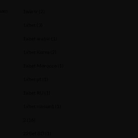
 ham
1win tr
(2)
1xbet
(3)
1xbet arabic
(1)
1xbet Korea
(2)
1xbet Morocco
(1)
1xbet pt
(1)
1xbet RU
(1)
1xbet russian1
(1)
2
(16)
22Bet BD
(1)