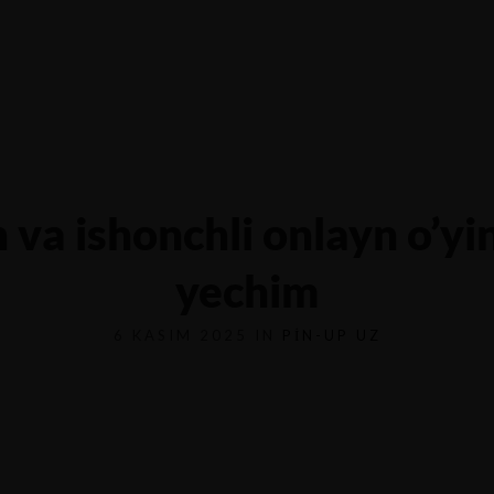
4116
yfa
Menü
Hakkımızda
İletişim
n va ishonchli onlayn o’y
yechim
6 KASIM 2025 IN
PIN-UP UZ