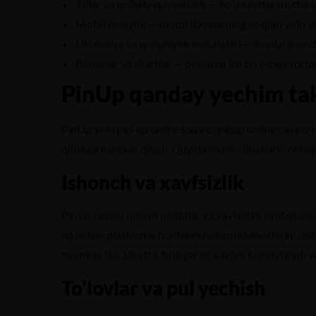
Tillar va qo’llab-quvvatlash — ko’p saytlar ruscha
Mobil qulaylik — mobil ilovalarning yo’qligi yoki y
Litsenziya va qonuniylik masalalari — foydalanuvc
Bonuslar va shartlar — bonuslar ko’zni o’ziga torta
PinUp qanday yechim takl
PinUp yoki pin-up online kazino, pinup online casino
qilishga harakat qiladi. Quyida muhim jihatlarni ochiq
Ishonch va xavfsizlik
Pin up casino onlayn qoidalar va xavfsizlik protokollar
up online platforma foydalanuvchi ma’lumotlarini shifr
mumkin. Bu, albatta, firibgarlik xavfini kamaytiradi 
To’lovlar va pul yechish