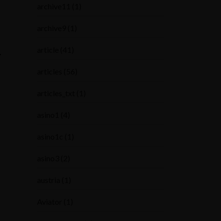
archive11
(1)
archive9
(1)
.
article
(41)
articles
(56)
articles_txt
(1)
asino1
(4)
asino1c
(1)
asino3
(2)
austria
(1)
Aviator
(1)