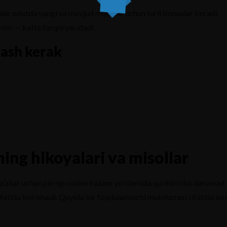
mlar odatda yangi va mavjud mijozlar uchun turli bonuslar beradi.
nish — katta farqni yaratadi.
lash kerak
ing hikoyalari va misollar
Ba’zilar uchun pin-up online kazino yordamida qo’shimcha daromad
ifatida ko’rishadi. Quyida bir foydalanuvchi mulohazasi sifatida mi