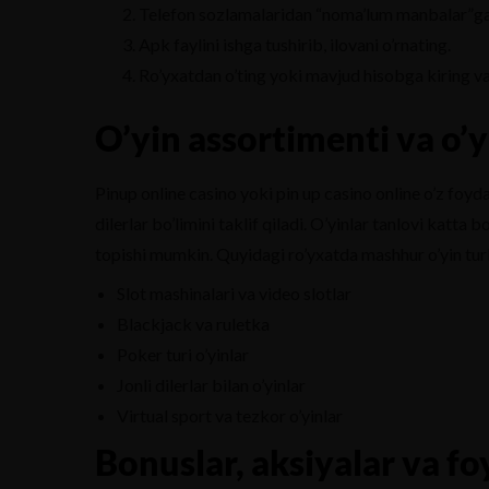
Telefon sozlamalaridan “noma’lum manbalar”ga
Apk faylini ishga tushirib, ilovani o’rnating.
Ro’yxatdan o’ting yoki mavjud hisobga kiring va
O’yin assortimenti va o’
Pinup online casino yoki pin up casino online o’z foydala
dilerlar bo’limini taklif qiladi. O’yinlar tanlovi katta 
topishi mumkin. Quyidagi ro’yxatda mashhur o’yin turla
Slot mashinalari va video slotlar
Blackjack va ruletka
Poker turi o’yinlar
Jonli dilerlar bilan o’yinlar
Virtual sport va tezkor o’yinlar
Bonuslar, aksiyalar va fo