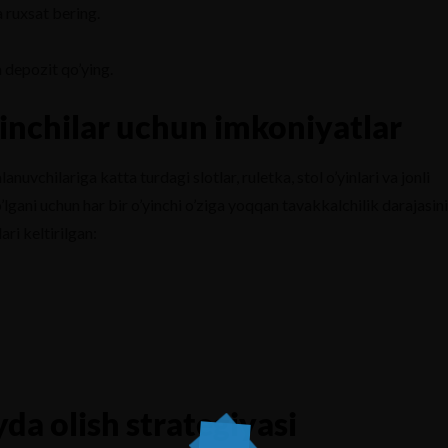
 ruxsat bering.
 depozit qo’ying.
yinchilar uchun imkoniyatlar
nuvchilariga katta turdagi slotlar, ruletka, stol o’yinlari va jonli
bo’lgani uchun har bir o’yinchi o’ziga yoqqan tavakkalchilik darajasini
ri keltirilgan:
yda olish strategiyasi