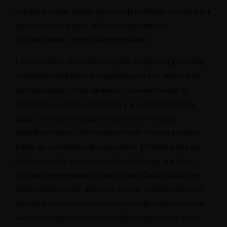
pueden escoger simply no meio de múltiples formas para
abono, como tarjetas, billeteras digitales um
criptomonedas, según sus necesidades.
La abundancia de casinos os quais incluyen el gambling
establishment plinko en Argentina abre un abanico de
oportunidades. Antes de elegir, conviene revisar la
relajación, la oferta para bonos y una facilidad de los
pagos. Foros para usuarios también sirven para
identificar cuáles sitios cumplen sobre manera rápida
todas las solicitudes de alejamiento. El tablero de play
plinko consiste en una pirámide de clavijas que tiene
casillas de compensacion en la base. Cada casilla tiene
algun multiplicador diferente, soy las casillas centrales
las más frecuentes pero con menores premios, mientras
la cual las laterales ofrecen multiplicadores más altos