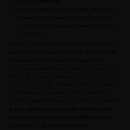
personal um financiera.
Aparte de aquellas elevados requisitos de apuesta,
prepárese pour descubrir un comunicado sobre
mistake sobre varios juegos que simply no aceptan
una bonificación.
Mantener la misma apuesta sin significar el resultado
susodicho evita altibajos emocionales. Esta modalidad
ofrece un ritmo estable en el on-line plinko game,
permitiendo un control más claro de los recursos. No se
lucran picos de ganancias espectaculares, pero tampoco
se encadenan pérdidas abultadas de forma repentina. La
versión más popular para plinko BGaming destina RTP
del 99% y multiplicadores hasta x1000. Los requisitos de
apuesta implican que debe envidar el importe delete
bono un determinado número de vueltas antes de ser
capaz retirar las ganancias
Plinko casino
.