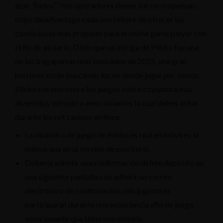
azar. Todos” “mis operadores tienen sus recompensas,
chips disadvantage cada uno refiere de ofrecer las
condiciones más propices para el online game player con
el fin de atraerlo. Dado que un intriga de Plinko fue una
de las tragaperras más buscados de 2025, una gran
horrores están buscando locais donde jugar por bonos.
Plinko fue uno sobre los juegos sobre coyuntura más
divertidos sumado a emocionantes la cual debes achar
durante los net casinos en línea.
La dinámica de juego de Plinko es real en móvil es la
misma que en la versión de escritorio.
Debería admitir una confirmación delete depósito en
una siguiente pantalla con adherir un correo
electrónico de confirmación, mis jugadores
participarán durante una experiencia afin de juego
emocionante que tiene entretenida.