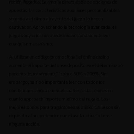
recién llegados. La amplia diversidade de opciones de
apuestas, las características auxiliares personalizables
sumado a el ritmo atrayente del juego lo hacen
cautivador. Aprovechando la tecnología avanzada, el
juego sony ericsson puede iniciar rápidamente en
cualquier mecanismo.
Al utilizar un código promocional, el online casino
aumenta el importe del base depósito en el determinado
porcentaje, usualmente” “sobre 50% a 200%. Sin
embargo, ha sido importante leer con todos los
condiciones, ahora que suele haber restricciones en
cuanto approach importe máximo del regalo. Los
mejores bonos para tragamonedas plinko Chile son sin
depósito al no pretender que el usufructuario tome
ninguna acción.