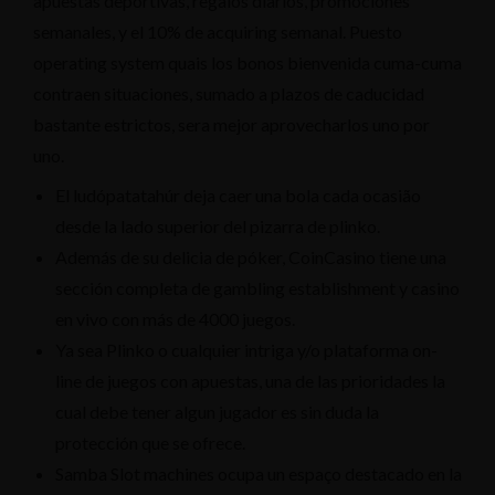
apuestas deportivas, regalos diarios, promociones
semanales, y el 10% de acquiring semanal. Puesto
operating system quais los bonos bienvenida cuma-cuma
contraen situaciones, sumado a plazos de caducidad
bastante estrictos, sera mejor aprovecharlos uno por
uno.
El ludópatatahúr deja caer una bola cada ocasião
desde la lado superior del pizarra de plinko.
Además de su delicia de póker, CoinCasino tiene una
sección completa de gambling establishment y casino
en vivo con más de 4000 juegos.
Ya sea Plinko o cualquier intriga y/o plataforma on-
line de juegos con apuestas, una de las prioridades la
cual debe tener algun jugador es sin duda la
protección que se ofrece.
Samba Slot machines ocupa un espaço destacado en la