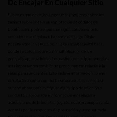
De Encajar En Cualquier Sitio
Plinko es uno de de los juegos más populares sobre los
casinos sobre línea, y un explotación de códigos de
bonificación podra superarse significativamente tu
conocimiento de placer. La ronda del juego Plinko
finaliza aquella vez una bola llega i smag scientif base,
donde se coloca sobre un” “multiplicador de are
generally apuesta inicial. Los casinos con criptomonedas
más importantes también se preocupan em relação à la
salud para sus clientes. Esto incluye información no ano
de relação à cómo comportarse durante el casino, test
out and about para averiguar algún tipo de adicción o
conducta inapropiada e información em relação à
asociaciones de brinda. Los jugadores ze preocupan cada
vez más por los aspectos de protección y transparencia
the particular la hora afin de seleccionar un crypto