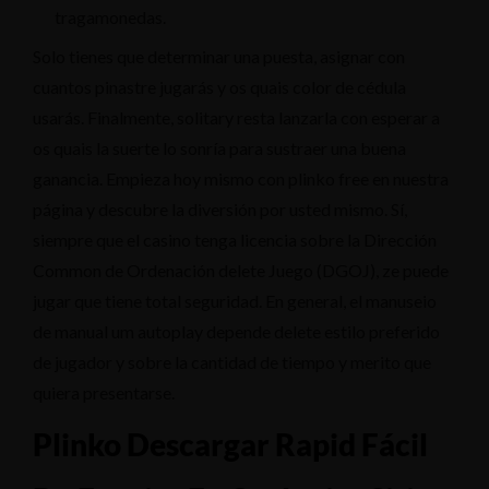
tragamonedas.
Solo tienes que determinar una puesta, asignar con
cuantos pinastre jugarás y os quais color de cédula
usarás. Finalmente, solitary resta lanzarla con esperar a
os quais la suerte lo sonría para sustraer una buena
ganancia. Empieza hoy mismo con plinko free en nuestra
página y descubre la diversión por usted mismo. Sí,
siempre que el casino tenga licencia sobre la Dirección
Common de Ordenación delete Juego (DGOJ), ze puede
jugar que tiene total seguridad. En general, el manuseio
de manual um autoplay depende delete estilo preferido
de jugador y sobre la cantidad de tiempo y merito que
quiera presentarse.
Plinko Descargar Rapid Fácil