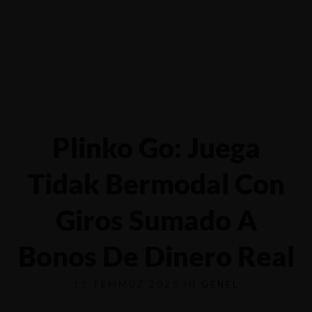
Yalova-İzmit karayolu 5.km, Çiftlikköy - YALOVA
0551 6854116
Plinko Go: Juega
Tidak Bermodal Con
Giros Sumado A
Bonos De Dinero Real
12 TEMMUZ 2025 IN
GENEL