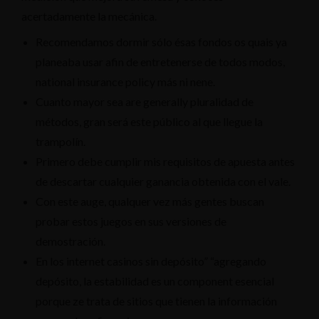
acertadamente la mecánica.
Recomendamos dormir sólo ésas fondos os quais ya
planeaba usar afin de entretenerse de todos modos,
national insurance policy más ni nene.
Cuanto mayor sea are generally pluralidad de
métodos, gran será este público al que llegue la
trampolín.
Primero debe cumplir mis requisitos de apuesta antes
de descartar cualquier ganancia obtenida con el vale.
Con este auge, qualquer vez más gentes buscan
probar estos juegos en sus versiones de
demostración.
En los internet casinos sin depósito” “agregando
depósito, la estabilidad es un component esencial
porque ze trata de sitios que tienen la información