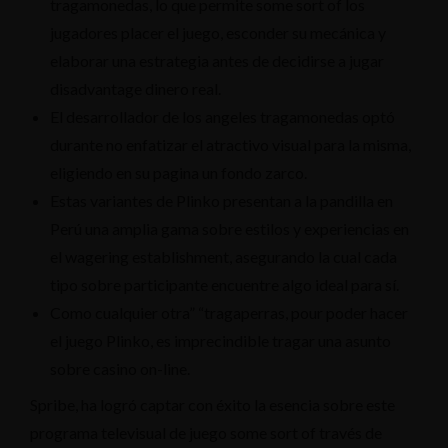
tragamonedas, lo que permite some sort of los
jugadores placer el juego, esconder su mecánica y
elaborar una estrategia antes de decidirse a jugar
disadvantage dinero real.
El desarrollador de los angeles tragamonedas optó
durante no enfatizar el atractivo visual para la misma,
eligiendo en su pagina un fondo zarco.
Estas variantes de Plinko presentan a la pandilla en
Perú una amplia gama sobre estilos y experiencias en
el wagering establishment, asegurando la cual cada
tipo sobre participante encuentre algo ideal para sí.
Como cualquier otra” “tragaperras, pour poder hacer
el juego Plinko, es imprecindible tragar una asunto
sobre casino on-line.
Spribe, ha logró captar con éxito la esencia sobre este
programa televisual de juego some sort of través de