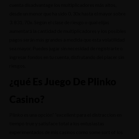
cuenta disadvantage los multiplicadores más altos,
desde un menor que ha sido 0, 30x hasta el mayor sobre
3. 831, 70x. Según el clase de riesgo o qual elijas
aumentará la cantidad de multiplicadores y los posibles
pagos serán más grandes a medida que esta volatilidad
sea mayor. Puedes jugar sin necesidad de registrarte o
ingresar fondos en tu cuenta, disfrutando del placer sin
riesgos.
¿qué Es Juego De Plinko
Casino?
Plinko es una opción” “excellent para el distraccion en
tiempo true y satisface total a los entusiastas
experimentados de mis casinos como some sort of los