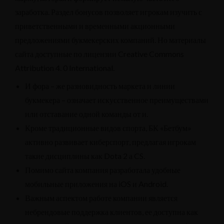
заработка. Раздел бонусов позволяет игрокам изучить с
приветственными и временными акционными
предложениями букмекерских компаний. Но материалы
сайта доступные по лицензии Creative Commons
Attribution 4. 0 International.
И фора – же разновидность маркета и линии
букмекера – означает искусственное преимуществами
или отставание одной команды от и.
Кроме традиционные видов спорта, БК «Бетбум»
активно развивает киберспорт, предлагая игрокам
такие дисциплины как Dota 2 а CS.
Помимо сайта компания разработала удобные
мобильные приложения на iOS и Android.
Важным аспектом работе компании является
небрендовые поддержка клиентов, ее доступна как