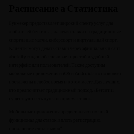
Расписание а Статистика
Букмекер предоставляет широкий спектр услуг для
любителей беттинга, включая ставки на традиционные
спортивные матчи, киберспорт и виртуальный спорт.
Клиенты могут делать ставки через официальный сайт
«betcity. ru», он обеспечивает простой и удобный
интерфейс дли пользователей. Также доступны
мобильные приложения и iOS и Android, что позволяет
поставлены в любое время и в этом месте. Для лучших,
кто предпочитает традиционный подход, «Бетсити»
существуют сеть пунктов приема ставок.
Мобильные приложения предоставляют полный
функционал для ставок, вплоть регистрацию,
пополнение счета, вывод”