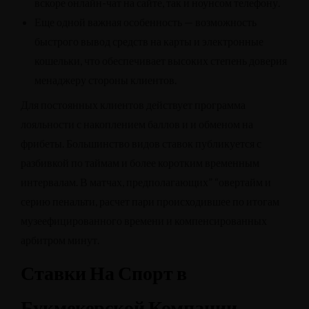
вскоре онлайн-чат на сайте, так и ноунсом телефону.
Еще одной важная особенность — возможность
быстрого вывод средств на карты и электронные
кошельки, что обеспечивает высоких степень доверия
менаджеру стороны клиентов.
Для постоянных клиентов действует программа
лояльности с накоплением баллов и и обменом на
фрибеты. Большинство видов ставок публикуется с
разбивкой по таймам и более коротким временным
интервалам. В матчах, предполагающих” “овертайм и
серию пенальти, расчет пари происходившее по итогам
музеефицированного времени и компенсированных
арбитром минут.
Ставки На Спорт в
Букмекерской Компании