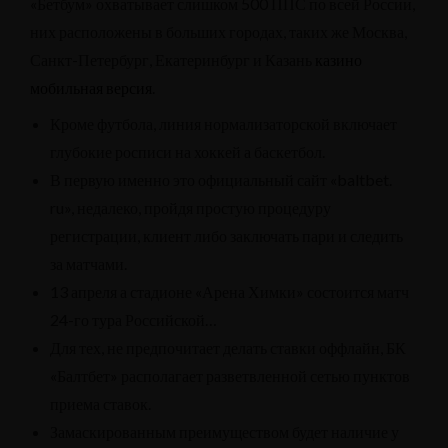
«Бетбум» охватывает слишком 500 ППС по всей России,
них расположены в больших городах, таких же Москва,
Санкт-Петербург, Екатеринбург и Казань
казино
мобильная версия
.
Кроме футбола, линия нормализаторской включает
глубокие росписи на хоккей а баскетбол.
В первую именно это официальный сайт «baltbet.
ru», недалеко, пройдя простую процедуру
регистрации, клиент либо заключать пари и следить
за матчами.
13 апреля а стадионе «Арена Химки» состоится матч
24-го тура Российской…
Для тех, не предпочитает делать ставки оффлайн, БК
«Балтбет» располагает разветвленной сетью пунктов
приема ставок.
Замаскированным преимуществом будет наличие у