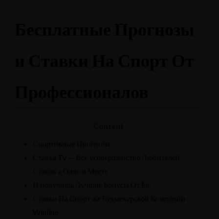
Бесплатные Прогнозы
и Ставки На Спорт От
Профессионалов
Content
Спортивные Прогнозы
Ставка Tv — Все усовершенство Любителей
Ставок а Одном Месте
И получишь Лучшие Бонусы От Бк
Ставки На Спорт же Букмекерской Компании
Winline