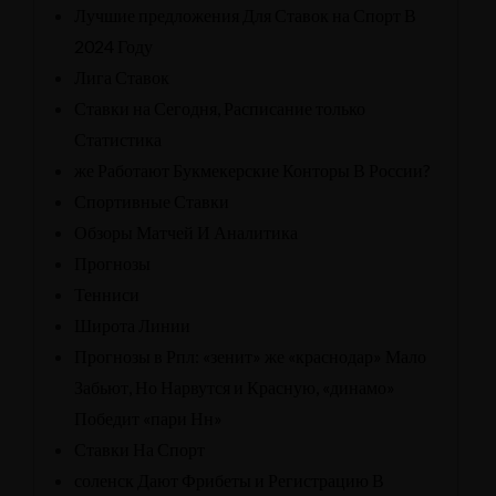
Лучшие предложения Для Ставок на Спорт В
2024 Году
Лига Ставок
Ставки на Сегодня, Расписание только
Статистика
же Работают Букмекерские Конторы В России?
Спортивные Ставки
Обзоры Матчей И Аналитика
Прогнозы
Тенниси
Широта Линии
Прогнозы в Рпл: «зенит» же «краснодар» Мало
Забьют, Но Нарвутся и Красную, «динамо»
Победит «пари Нн»
Ставки На Спорт
соленск Дают Фрибеты и Регистрацию В