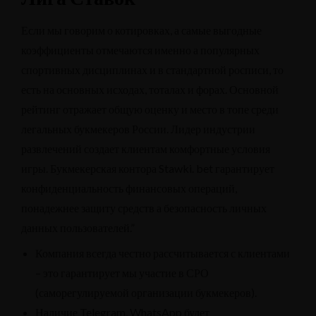
Если мы говорим о котировках, а самые выгодные
коэффициенты отмечаются именно а популярных
спортивных дисциплинах и в стандартной росписи, то
есть на основных исходах, тоталах и форах. Основной
рейтинг отражает общую оценку и место в топе среди
легальных букмекеров России. Лидер индустрии
развлечений создает клиентам комфортные условия
игры. Букмекерская контора Stawki. bet гарантирует
конфиденциальность финансовых операций,
понадежнее защиту средств а безопасность личных
данных пользователей.”
Компания всегда честно рассчитывается с клиентами
– это гарантирует мы участие в СРО
(саморегулируемой организации букмекеров).
Наличие Telegram, WhatsApp будет