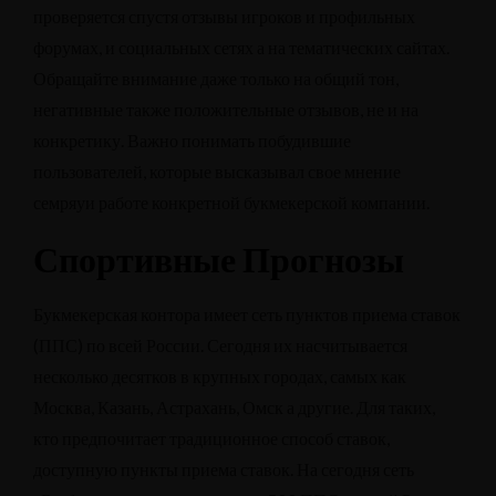
проверяется спустя отзывы игроков и профильных
форумах, и социальных сетях а на тематических сайтах.
Обращайте внимание даже только на общий тон,
негативные также положительные отзывов, не и на
конкретику. Важно понимать побудившие
пользователей, которые высказывал свое мнение
семряуи работе конкретной букмекерской компании.
Спортивные Прогнозы
Букмекерская контора имеет сеть пунктов приема ставок
(ППС) по всей России. Сегодня их насчитывается
несколько десятков в крупных городах, самых как
Москва, Казань, Астрахань, Омск а другие. Для таких,
кто предпочитает традиционное способ ставок,
доступную пункты приема ставок. На сегодня сеть