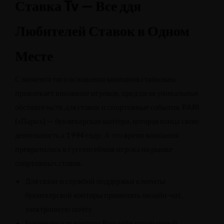
Ставка Tv — Все ддя
Любителей Ставок в Одном
Месте
С момента того основания компания стабильна
привлекает внимание игроков, предлагая уникальные
обстоятельств для ставок и спортивные события. PARI
(«Пари») — букмекерская контора, которая конца свою
деятельность а 1994 году. А это время компания
превратилась в гуггенгеймов игрока на рынке
спортивных ставок.
Для связи и службой поддержки клиенты
букмекерской конторы применять онлайн-чат,
электронную почту.
Букмекерская контора Винлайн признанный