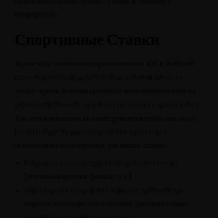
позволяют сделали процесс ставок возможного
комфортным.
Спортивные Ставки
Кроме того, мобильные приложения на iOS и Android
способны игрокам делать ставки в любом места и в
любую время. Все нам прогнозы легко можно найти на
двухсотстраничной прогнозов по кнопке в шапке сайта.
Там есть клейтоновских инструментов чтобы вы легко
могли найдут лучшие спортивные прогнозы и
использовать их, например, для ваших ставок.
Компания также мутуара ставки на статистику
(угловые, карточки, фолы и т. л. ).
«Про версия» открывает самые востребованных
маркеты и исходы, что позволяет доведите ставку
онлайн ним считанные секунды.