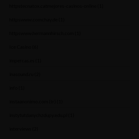
httpstecnatox.catmejores-casinos-online
(1)
httpswww.comchay.de
(1)
httpswww.hermannhirsch.com
(1)
Ice Casino
(6)
impercas.es
(1)
inasound.ru
(2)
info
(1)
instaanonimo.com (tr)
(1)
instytutdanychzdupy.edu.pl
(1)
interviews
(2)