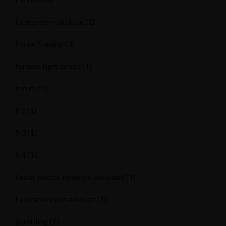
fitness-pro-aktiv.de
(1)
Forex Trading
(3)
fortune tiger brazil
(1)
forum
(1)
fr2
(1)
fr3
(1)
fr4
(1)
fumar porros teniendo ansiedad
(1)
funerariadeparanhos.pt
(1)
gambling
(1)