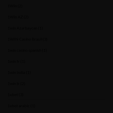
1Win
(2)
1Win AZ
(2)
1win Azərbaycan
(1)
1WIN Casino Brasil
(3)
1win casino spanish
(1)
1win fr
(1)
1win India
(1)
1win tr
(2)
1xbet
(3)
1xbet arabic
(1)