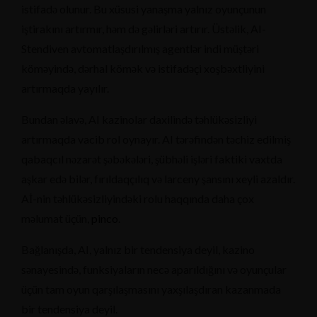
istifadə olunur. Bu xüsusi yanaşma yalnız oyunçunun
iştirakını artırmır, həm də gəlirləri artırır. Üstəlik, AI-
Stendiven avtomatlaşdırılmış agentlər indi müştəri
köməyində, dərhal kömək və istifadəçi xoşbəxtliyini
artırmaqda yayılır.
Bundan əlavə, AI kazinolar daxilində təhlükəsizliyi
artırmaqda vacib rol oynayır. AI tərəfindən təchiz edilmiş
qabaqcıl nəzarət şəbəkələri, şübhəli işləri faktiki vaxtda
aşkar edə bilər, fırıldaqçılıq və larceny şansını xeyli azaldır.
Aİ-nin təhlükəsizliyindəki rolu haqqında daha çox
məlumat üçün,
pinco
.
Bağlanışda, AI, yalnız bir tendensiya deyil, kazino
sənayesində, funksiyaların necə aparıldığını və oyunçular
üçün tam oyun qarşılaşmasını yaxşılaşdıran kazanmada
bir tendensiya deyil.