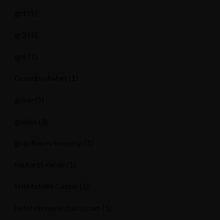
gr1
(1)
gr2
(1)
gr5
(1)
Grandpashabet
(1)
guide
(5)
guides
(3)
gulpilhares-hoquei.p
(1)
hautarzt-rw.de
(1)
HitMate88 Casino
(1)
hotel-renneslesbains.com
(1)