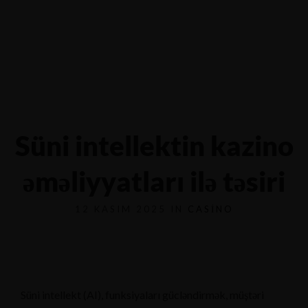
Yalova-İzmit karayolu 5.km, Çiftlikköy - YALOVA
0551 6854116
Süni intellektin kazino
əməliyyatları ilə təsiri
12 KASIM 2025 IN
CASINO
Süni intellekt (AI), funksiyaları gücləndirmək, müştəri