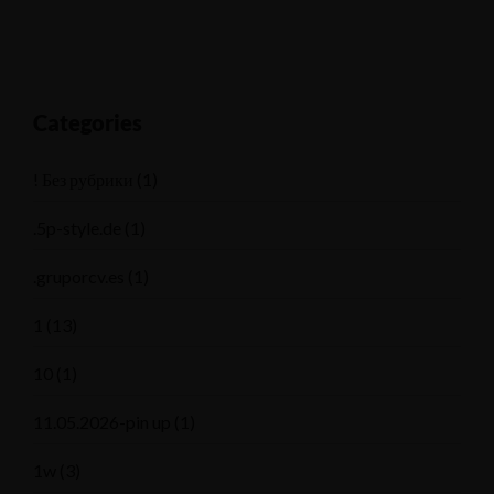
Categories
! Без рубрики
(1)
.5p-style.de
(1)
.gruporcv.es
(1)
1
(13)
10
(1)
11.05.2026-pin up
(1)
1w
(3)