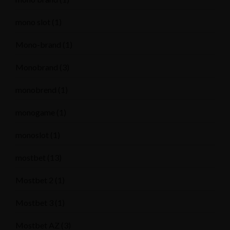
mono slot
(1)
Mono-brand
(1)
Monobrand
(3)
monobrend
(1)
monogame
(1)
monoslot
(1)
mostbet
(13)
Mostbet 2
(1)
Mostbet 3
(1)
Mostbet AZ
(3)