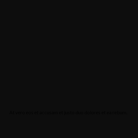
At vero eos et accusam et justo duo dolores et ea rebum.