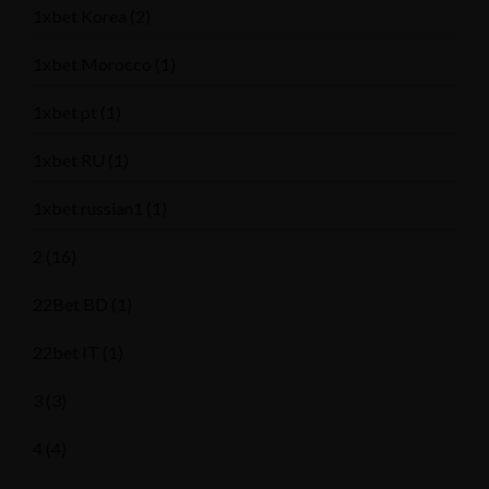
1xbet Korea
(2)
1xbet Morocco
(1)
1xbet pt
(1)
1xbet RU
(1)
1xbet russian1
(1)
2
(16)
22Bet BD
(1)
22bet IT
(1)
3
(3)
4
(4)