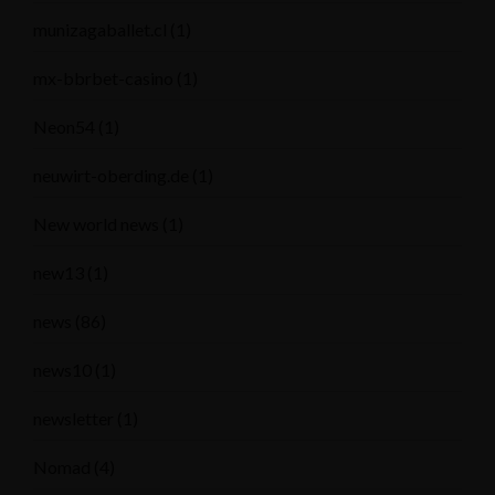
munizagaballet.cl
(1)
mx-bbrbet-casino
(1)
Neon54
(1)
neuwirt-oberding.de
(1)
New world news
(1)
new13
(1)
news
(86)
news10
(1)
newsletter
(1)
Nomad
(4)