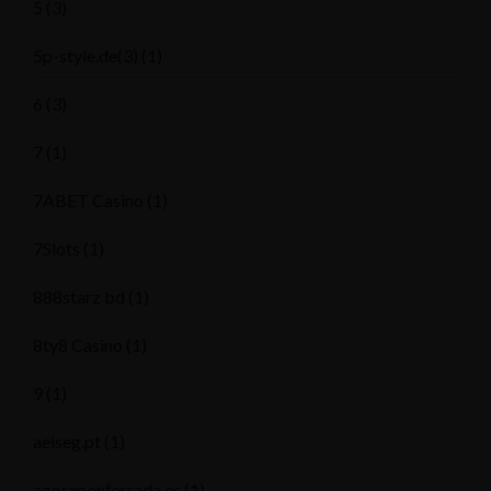
5
(3)
5p-style.de(3)
(1)
6
(3)
7
(1)
7ABET Casino
(1)
7Slots
(1)
888starz bd
(1)
8ty8 Casino
(1)
9
(1)
aeiseg.pt
(1)
agoraponferrada.es
(1)