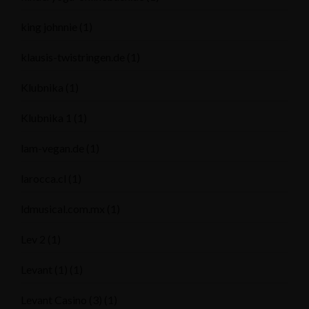
king johnnie
(1)
klausis-twistringen.de
(1)
Klubnika
(1)
Klubnika 1
(1)
lam-vegan.de
(1)
larocca.cl
(1)
ldmusical.com.mx
(1)
Lev 2
(1)
Levant (1)
(1)
Levant Casino (3)
(1)