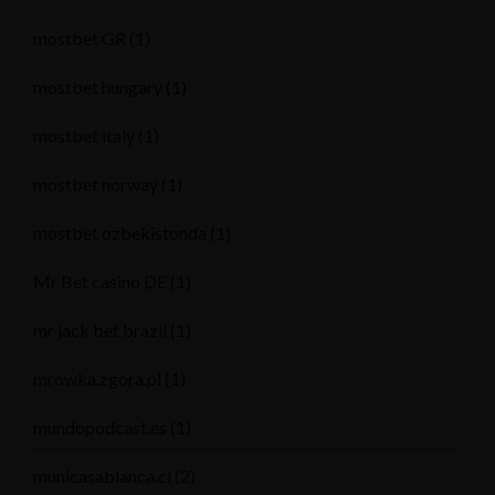
mostbet GR
(1)
mostbet hungary
(1)
mostbet italy
(1)
mostbet norway
(1)
mostbet ozbekistonda
(1)
Mr Bet casino DE
(1)
mr jack bet brazil
(1)
mrowka.zgora.pl
(1)
mundopodcast.es
(1)
municasablanca.cl
(2)