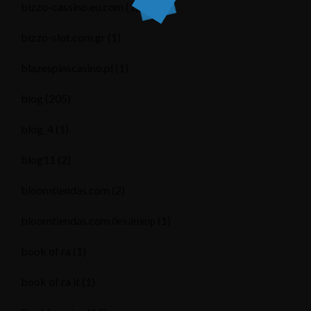
bizzo-cassino.eu.com
(1)
bizzo-slot.com.gr
(1)
blazespinscasino.pl
(1)
blog
(205)
blog_4
(1)
blog11
(2)
bloomtiendas.com
(2)
bloomtiendas.com без анкор
(1)
book of ra
(1)
book of ra it
(1)