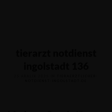
Yalova-İzmit karayolu 5.km, Çiftlikköy - YALOVA
0551 6854116
tierarzt notdienst
ingolstadt 136
25 ARALIK 2025 IN
TIERAERZTLICHER-
NOTDIENST-INGOLSTADT.DE