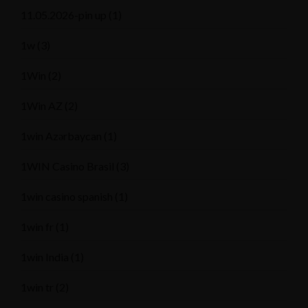
11.05.2026-pin up
(1)
1w
(3)
1Win
(2)
1Win AZ
(2)
1win Azərbaycan
(1)
1WIN Casino Brasil
(3)
1win casino spanish
(1)
1win fr
(1)
1win India
(1)
1win tr
(2)