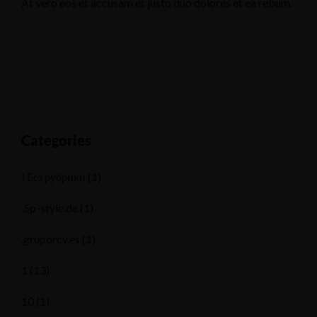
At vero eos et accusam et justo duo dolores et ea rebum.
Categories
! Без рубрики
(1)
.5p-style.de
(1)
.gruporcv.es
(1)
1
(13)
10
(1)