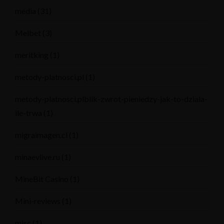
media
(31)
Melbet
(3)
meritking
(1)
metody-platnosci.pl
(1)
metody-platnosci.plblik-zwrot-pieniedzy-jak-to-dziala-
ile-trwa
(1)
migraimagen.cl
(1)
minaevlive.ru
(1)
MineBit Casino
(1)
Mini-reviews
(1)
misc
(1)