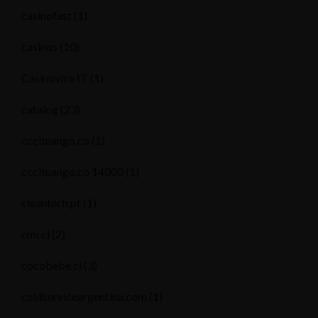
casinofast
(1)
casinos
(10)
Casinovice IT
(1)
catalog
(23)
cccituango.co
(1)
cccituango.co 14000
(1)
cleantech.pt
(1)
cmi.cl
(2)
cocobebe.cl
(3)
coldserviceargentina.com
(1)