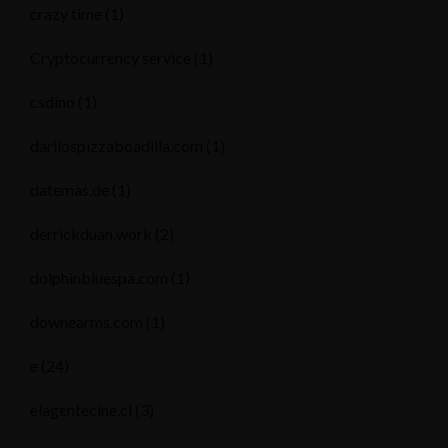
crazy time
(1)
Cryptocurrency service
(1)
csdino
(1)
darilospizzaboadilla.com
(1)
datemas.de
(1)
derrickduan.work
(2)
dolphinbluespa.com
(1)
downearms.com
(1)
e
(24)
elagentecine.cl
(3)