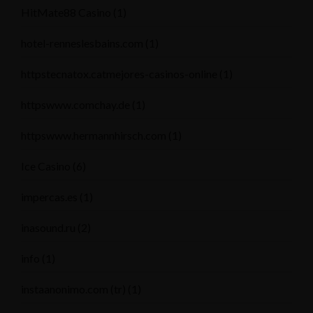
HitMate88 Casino
(1)
hotel-renneslesbains.com
(1)
httpstecnatox.catmejores-casinos-online
(1)
httpswww.comchay.de
(1)
httpswww.hermannhirsch.com
(1)
Ice Casino
(6)
impercas.es
(1)
inasound.ru
(2)
info
(1)
instaanonimo.com (tr)
(1)