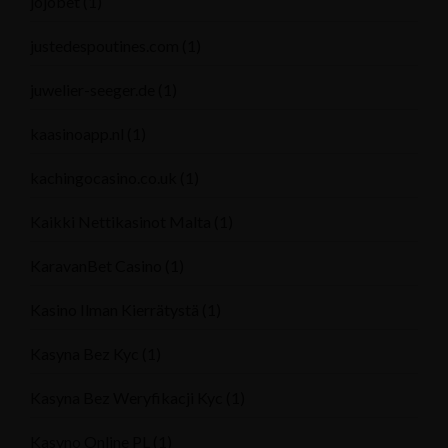
jojobet
(1)
justedespoutines.com
(1)
juwelier-seeger.de
(1)
kaasinoapp.nl
(1)
kachingocasino.co.uk
(1)
Kaikki Nettikasinot Malta
(1)
KaravanBet Casino
(1)
Kasino Ilman Kierrätystä
(1)
Kasyna Bez Kyc
(1)
Kasyna Bez Weryfikacji Kyc
(1)
Kasyno Online PL
(1)