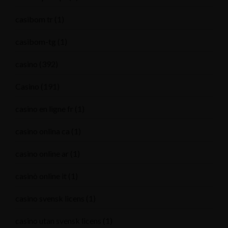
casibom tr
(1)
casibom-tg
(1)
casino
(392)
Casino
(191)
casino en ligne fr
(1)
casino onlina ca
(1)
casino online ar
(1)
casinò online it
(1)
casino svensk licens
(1)
casino utan svensk licens
(1)