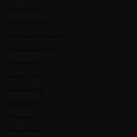
Levant (1)
(1)
Levant Casino (3)
(1)
lewandowskakotala.pl
(1)
livrariamaranata.com
(1)
losblancos.pl
(1)
lowcyb.pl
(4)
mamistore.pt
(1)
manilash.cl
(1)
Masalbet
(1)
Maxi reviewe
(1)