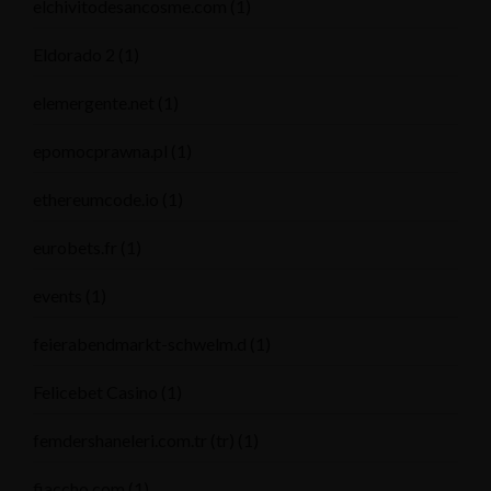
elchivitodesancosme.com
(1)
Eldorado 2
(1)
elemergente.net
(1)
epomocprawna.pl
(1)
ethereumcode.io
(1)
eurobets.fr
(1)
events
(1)
feierabendmarkt-schwelm.d
(1)
Felicebet Casino
(1)
femdershaneleri.com.tr (tr)
(1)
fiaccho.com
(1)