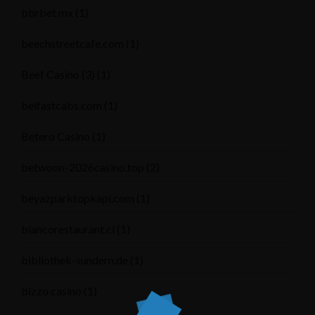
bbrbet mx
(1)
beechstreetcafe.com
(1)
Beef Casino (3)
(1)
belfastcabs.com
(1)
Betero Casino
(1)
betwoon-2026casino.top
(2)
beyazparktopkapi.com
(1)
biancorestaurant.cl
(1)
bibliothek-sundern.de
(1)
bizzo casino
(1)