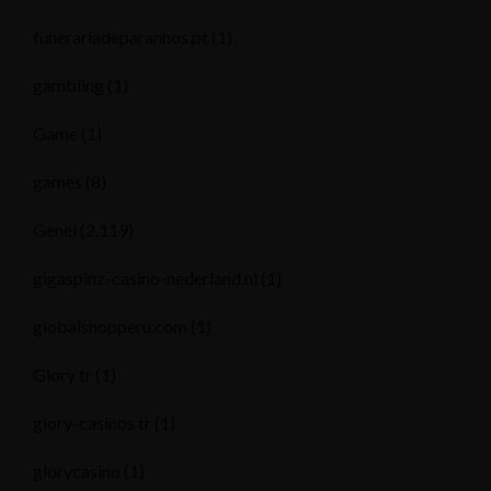
funerariadeparanhos.pt
(1)
gambling
(1)
Game
(1)
games
(8)
Genel
(2.119)
gigaspinz-casino-nederland.nl
(1)
globalshopperu.com
(1)
Glory tr
(1)
glory-casinos tr
(1)
glorycasino
(1)