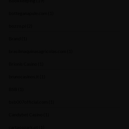
Bookkeeping
(19)
botteganapule.com
(1)
bozzo.pl
(2)
Brand
(1)
brasilmaquinasagricolas.com
(1)
Brionis Casino
(1)
brunocasinos.it
(1)
BSB
(1)
bsb007official.com
(1)
Candybet Casino
(1)
cartaospark.pt
(1)