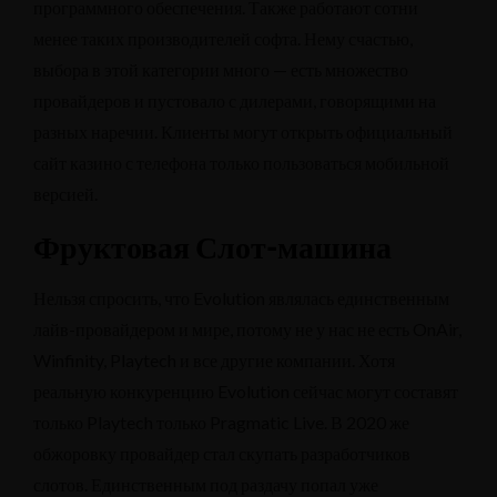
программного обеспечения. Также работают сотни
менее таких производителей софта. Нему счастью,
выбора в этой категории много — есть множество
провайдеров и пустовало с дилерами, говорящими на
разных наречии. Клиенты могут открыть официальный
сайт казино с телефона только пользоваться мобильной
версией.
Фруктовая Слот-машина
Нельзя спросить, что Evolution являлась единственным
лайв-провайдером и мире, потому не у нас не есть OnAir,
Winfinity, Playtech и все другие компании. Хотя
реальную конкуренцию Evolution сейчас могут составят
только Playtech только Pragmatic Live. В 2020 же
обжоровку провайдер стал скупать разработчиков
слотов. Единственным под раздачу попал уже