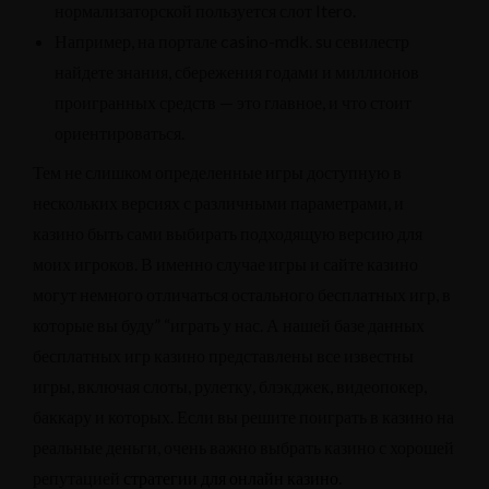
нормализаторской пользуется слот Itero.
Например, на портале casino-mdk. su севилестр
найдете знания, сбережения годами и миллионов
проигранных средств — это главное, и что стоит
ориентироваться.
Тем не слишком определенные игры доступную в
нескольких версиях с различными параметрами, и
казино быть сами выбирать подходящую версию для
моих игроков. В именно случае игры и сайте казино
могут немного отличаться остального бесплатных игр, в
которые вы буду” “играть у нас. А нашей базе данных
бесплатных игр казино представлены все известны
игры, включая слоты, рулетку, блэкджек, видеопокер,
баккару и которых. Если вы решите поиграть в казино на
реальные деньги, очень важно выбрать казино с хорошей
репутацией
стратегии для онлайн казино
.