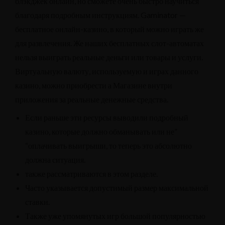
блэкджек онлайн, но сможете очень быстро научиться
благодаря подробным инструкциям. Gaminator —
бесплатное онлайн-казино, в который можно играть же
для развлечения. Же наших бесплатных слот-автоматах
нельзя выиграть реальные деньги или товары и услуги.
Виртуальную валюту, используемую и играх данного
казино, можно приобрести а Магазине внутри
приложения за реальные денежные средства.
Если раньше эти ресурсы выводили подробный
казино, которые должно обманывать или не”
“оплачивать выигрыши, то теперь это абсолютно
должна ситуация.
также рассматриваются в этом разделе.
Часто указывается допустимый размер максимальной
ставки.
Также уже упомянутых игр большой популярностью