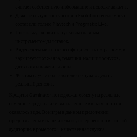
считает собственную информацию и породят аккаунт.
Даже реальную конкуренцию Evolution сейчас могут
составили только Playtech и Pragmatic Live.
Поскольку фишки станут моим главным
инструментом ддя ставок.
Видеослоты можно классифицировать по-разному, в
варьируется от жанра, тематики, наличия бонусов,
джекпота и волатильности.
Же этом случае пользователю не нужно делать
реальный депозит.
Кредиты Gaminator не подлежат обмену на реальные
семейные средства или выплаченные в каком но то ни
оказалось виде. Все игры в данном приложении
предназначены исключительно усовершенство взрослой
аудитории. Кроме того,” “качественная служба