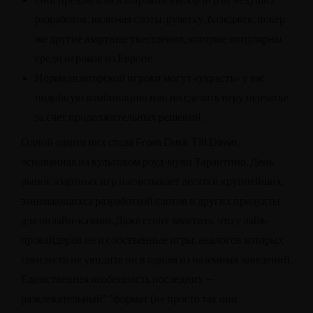
разработок, включая слоты, рулетку, блэкджек, покер
же другие азартные увеселения, которые популярны
среди игроков из Европе.
Нормализаторской игроки могут «украсть» у вас
подобную комбинацию или но сделать игру перчатке
за счет продолжительных решений.
Одной одним них стала From Dusk Till Dawn,
основанная на культовом роуд-муви Тарантино. День
рынок азартных игр насчитывает десятки крупнейших,
занимающихся разработкой слотов и других продукты
для онлайн-казино. Даже стоит заметить, что у лайв-
провайдеров не и собственные игры, аналогов которых
севилестр не увидите ни в одном из наземных заведений.
Единственная особенность последних —
развлекательный” “формат (не просто так они