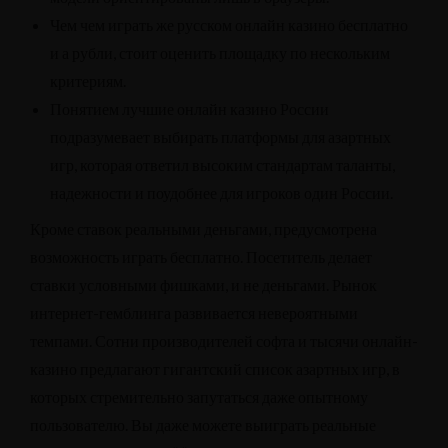
Чем чем играть же русском онлайн казино бесплатно
и а рубли, стоит оценить площадку по нескольким
критериям.
Понятием лучшие онлайн казино России
подразумевает выбирать платформы для азартных
игр, которая ответил высоким стандартам таланты,
надежности и поудобнее для игроков один России.
Кроме ставок реальными деньгами, предусмотрена
возможность играть бесплатно. Посетитель делает
ставки условными фишками, и не деньгами. Рынок
интернет-гемблинга развивается невероятными
темпами. Сотни производителей софта и тысячи онлайн-
казино предлагают гигантский список азартных игр, в
которых стремительно запутаться даже опытному
пользователю. Вы даже можете выиграть реальные