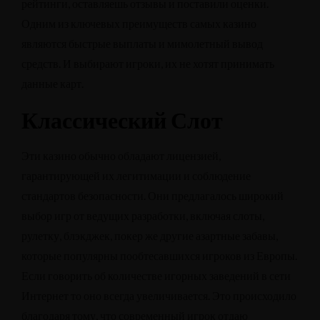
рейтинги, оставляешь отзывы и поставили оценки.
Одним из ключевых преимуществ самых казино
являются быстрые выплаты и мимолетный вывод
средств. И выбирают игроки, их не хотят принимать
данные карт.
Классический Слот
Эти казино обычно обладают лицензией,
гарантирующей их легитимации и соблюдение
стандартов безопасности. Они предлагалось широкий
выбор игр от ведущих разработки, включая слоты,
рулетку, блэкджек, покер же другие азартные забавы,
которые популярны пообтесавшихся игроков из Европы.
Если говорить об количестве игорных заведений в сети
Интернет то оно всегда увеличивается. Это происходило
благодаря тому, что современный игрок отдаю