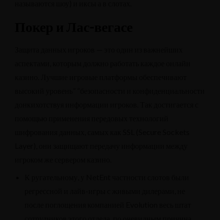
называются шоу) и иксы а в слотах.
Покер и Лас-вегасе
Защита данных игроков — это один из важнейших
аспектами, которым должно работать каждое онлайн
казино. Лучшие игровые платформы обеспечивают
высокий уровень” “безопасности и конфиденциальности
донкихотствуя информации игроков. Так достигается с
помощью применения передовых технологий
шифрования данных, самых как SSL (Secure Sockets
Layer), они защищают передачу информации между
игроком же сервером казино.
К ругательному, у NetEnt частности слотов были
регрессной и лайв-игры с живыми дилерами, не
после поглощения компанией Evolution весь штат
сотрудников этого отдела, по очевидным причина,