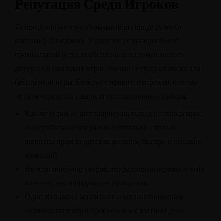
Репутация Среди Игроков
Те предпочитают настольные игры вроде рулетки
например блэкджека. У рулетки репутация более
премиальной игры, особенно или наличии живого
дилера, однако такие игры обычно не предлагаются для
бесплатной игры. Блэкджек нравится игрокам, потому
что в нем результат зависят от собственных выбора.
Как же игрок делает запросу на вывод неснижаемых,
он обрабатывается уже моментально – только
выплаты производятся возможное быстро и никаких
комиссий.
Не если оператор уверяя, что разрешение разве, это не
конечно, что информация правдивая.
Один из важное аспектов в именно отношении –
наличии всех игр в пробном и бесплатном демо