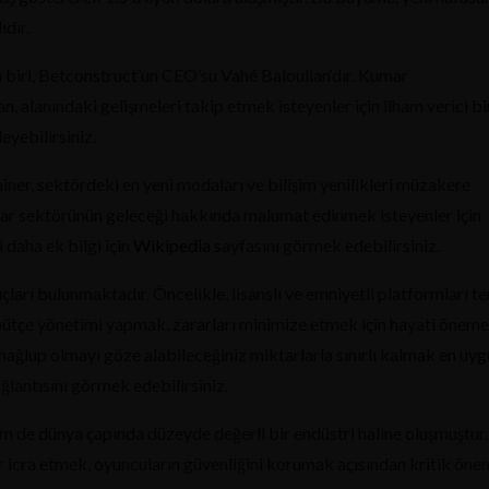
ıdır.
en biri, Betconstruct’un CEO’su Vahé Baloulian‘dır. Kumar
n, alanındaki gelişmeleri takip etmek isteyenler için ilham verici bi
eyebilirsiniz.
ner, sektördeki en yeni modaları ve bilişim yenilikleri müzakere
umar sektörünün geleceği hakkında malumat edinmek isteyenler için
 daha ek bilgi için
Wikipedia
sayfasını görmek edebilirsiniz.
çları bulunmaktadır. Öncelikle, lisanslı ve emniyetli platformları te
ve bütçe yönetimi yapmak, zararları minimize etmek için hayati öneme
ağlup olmayı göze alabileceğiniz miktarlarla sınırlı kalmak en uy
ğlantısını görmek edebilirsiniz.
m de dünya çapında düzeyde değerli bir endüstri haline oluşmuştur.
r icra etmek, oyuncuların güvenliğini korumak açısından kritik ön