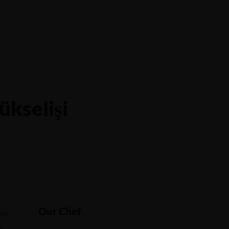
ükselişi
Our Chef
ine
n