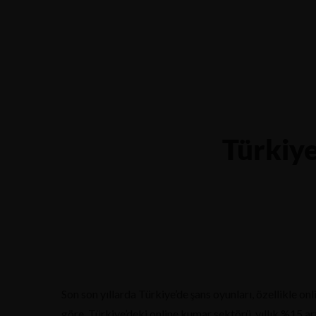
Yalova-İzmit karayolu 5.km, Çiftlikköy - YALOVA
0551 685
Ana Sa
Türkiye
Son son yıllarda Türkiye’de şans oyunları, özellikle onl
göre, Türkiye’deki online kumar sektörü, yıllık %15 ar