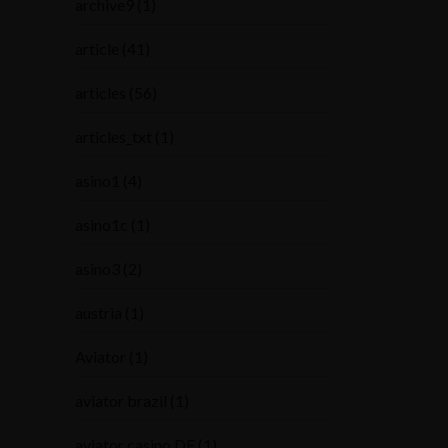
archive9
(1)
article
(41)
articles
(56)
articles_txt
(1)
asino1
(4)
asino1c
(1)
asino3
(2)
austria
(1)
Aviator
(1)
aviator brazil
(1)
aviator casino DE
(1)