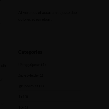
At vero eos et accusam et justo duo
dolores et ea rebum.
r
Categories
! Без рубрики
(1)
rcih
.5p-style.de
(1)
gun
.gruporcv.es
(1)
1
(13)
eme
10
(1)