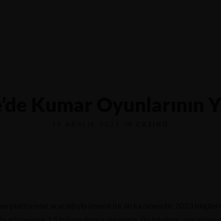
4116
yfa
Menü
Hakkımızda
İletişim
’de Kumar Oyunlarının Y
19 ARALIK 2025 IN
CASINO
ine platformlar aracılığıyla önemli bir ün kazanmıştır. 2023 bilgiler
tış göstererek 1.5 trilyon dolara ulaşmıştır. Bu büyüme, yeni nüfusu