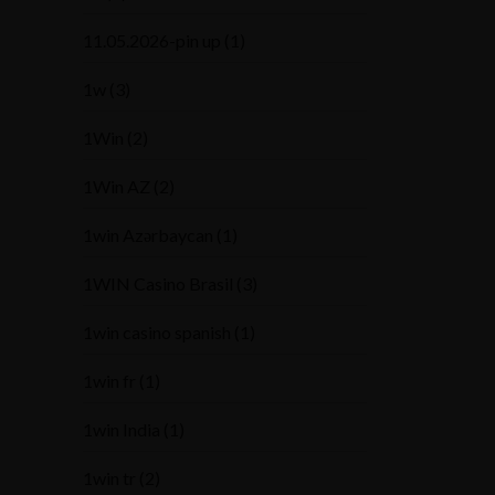
11.05.2026-pin up
(1)
1w
(3)
1Win
(2)
1Win AZ
(2)
1win Azərbaycan
(1)
1WIN Casino Brasil
(3)
1win casino spanish
(1)
1win fr
(1)
1win India
(1)
1win tr
(2)