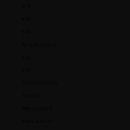
3
(3)
4
(4)
5
(3)
5p-style.de(3)
(1)
6
(3)
7
(1)
7ABET Casino
(1)
7Slots
(1)
888starz bd
(1)
8ty8 Casino
(1)