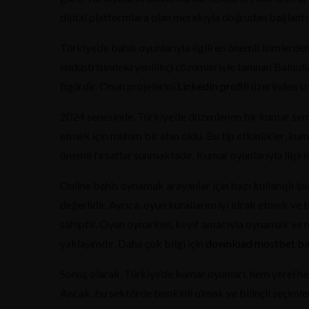
dijital platformlara olan merakıyla doğrudan bağlantıl
Türkiye’de bahis oyunlarıyla ilgili en önemli isimlerd
endüstrisindeki yenilikçi çözümleriyle tanınan Baloulia
figürdir. Onun projelerini
LinkedIn profili
üzerinden izl
2024 senesinde, Türkiye’de düzenlenen bir kumar semi
etmek için mühim bir alan oldu. Bu tip etkinlikler, k
önemli fırsatlar sunmaktadır. Kumar oyunlarıyla ilişkili
Online bahis oynamak arayanlar için bazı kullanışlı ipu
değerlidir. Ayrıca, oyun kurallarını iyi idrak etmek 
sahiptir. Oyun oynarken, keyif amacıyla oynamak ve m
yaklaşımdır. Daha çok bilgi için
download mostbet
ba
Sonuç olarak, Türkiye’de kumar oyunları, hem yerel he
Ancak, bu sektörde temkinli olmak ve bilinçli seçimle