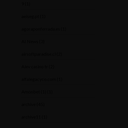
9
(1)
aeiseg.pt
(1)
agoraponferrada.es
(1)
AI News
(3)
airsoftparadise.cl
(2)
Alev casino tr
(2)
alfalegacyco.com
(1)
Amonbet (1)
(1)
archive
(45)
archive11
(1)